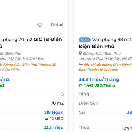
Detail
GIC 1B Điện
n phòng 70 m2
Văn phòng 98 m2
5349
ủ
Điện Biên Phủ
ện Biên Phủ
đường Điện Biên Phủ
hạnh Mỹ Tây, Hồ Chí Minh
, phường Thạnh Mỹ Tây, Hồ C
ũ:
đường Điện Biên Phủ, Phường 25,
Địa chỉ cũ:
đường Điện Biên P
Hồ Chí Minh
Bình Thạnh, Hồ Chí Minh
n/m2
38,3 Triệu/Tháng
m2
1.443 USD/Tháng
5
Tầng
70 m2
Diện tích
318 Ngàn
Giá
38
12 USD
22,3 Triệu
Thuế
10%