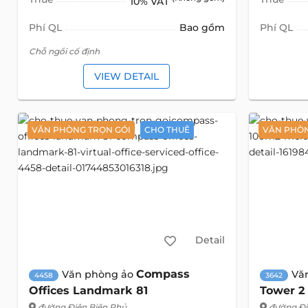
10% VAT
Phí QL
Bao gồm
Phí QL
Chỗ ngồi cố định
VIEW DETAIL
VĂN PHÒNG TRỌN GÓI
CHO THUÊ
VĂN PHÒ
Detail
Compass
Văn phòng ảo
Vă
4458
3642
Offices Landmark 81
Tower 2
đường Điện Biên Phủ
đường Đi