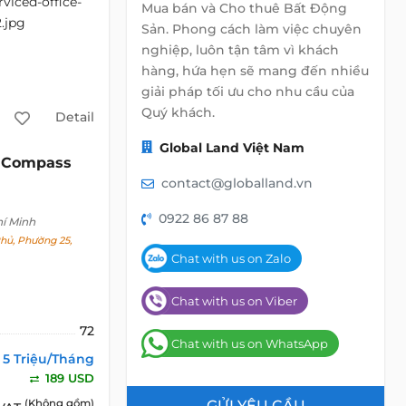
Mua bán và Cho thuê Bất Động
Sản. Phong cách làm việc chuyên
nghiệp, luôn tận tâm vì khách
hàng, hứa hẹn sẽ mang đến nhiều
giải pháp tối ưu cho nhu cầu của
Quý khách.
Detail
Global Land Việt Nam
Compass
c
contact@globalland.vn
0922 86 87 88
hí Minh
hủ, Phường 25,
Chat with us on Zalo
Chat with us on Viber
72
Chat with us on WhatsApp
5 Triệu/Tháng
189 USD
(Không gồm)
GỬI YÊU CẦU