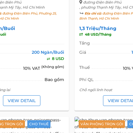
ện Biên Phủ
đường Điện Biên Phủ
hạnh Mỹ Tây, Hồ Chí Minh
, phường Thạnh Mỹ Tây, Hồ C
ũ:
đường Điện Biên Phủ, Phường 25,
Địa chỉ cũ:
đường Điện Biên P
Hồ Chí Minh
Bình Thạnh, Hồ Chí Minh
n/Buổi
1,3 Triệu/Tháng
uổi
48 USD/Tháng
Tầng
200 Ngàn/Buổi
Giá
8 USD
(Không gồm)
Thuế
10% VAT
10%
Bao gồm
Phí QL
ng lai
Chỗ ngồi linh hoạt
VIEW DETAIL
VIEW DETA
G TRỌN GÓI
CHO THUÊ
VĂN PHÒNG TRỌN GÓI
C