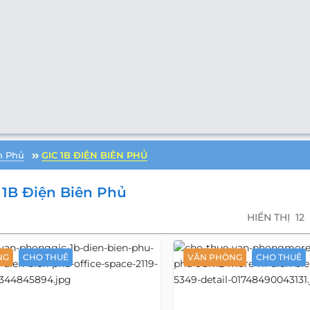
n Phủ
GIC 1B ĐIỆN BIÊN PHỦ
 1B Điện Biên Phủ
HIỂN THỊ
12
NG
CHO THUÊ
VĂN PHÒNG
CHO THUÊ