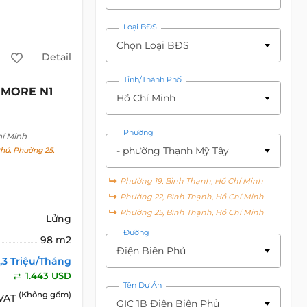
Loại BĐS
Chọn Loại BĐS
Detail
Tỉnh/Thành Phố
MORE N1
Hồ Chí Minh
Phường
hí Minh
- phường Thạnh Mỹ Tây
hủ, Phường 25,
Phường 19, Bình Thạnh, Hồ Chí Minh
Phường 22, Bình Thạnh, Hồ Chí Minh
Phường 25, Bình Thạnh, Hồ Chí Minh
Lửng
Đường
98 m2
Điện Biên Phủ
,3 Triệu/Tháng
1.443 USD
Tên Dự Án
(Không gồm)
 VAT
GIC 1B Điện Biên Phủ