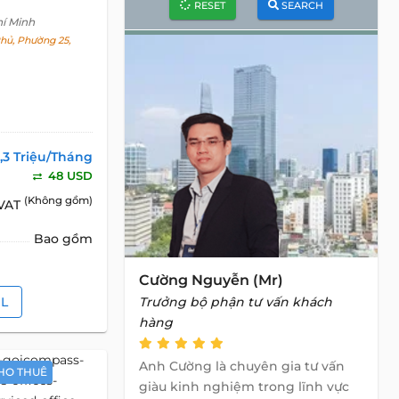
RESET
SEARCH
hí Minh
hủ, Phường 25,
1,3 Triệu/Tháng
48 USD
(Không gồm)
 VAT
Bao gồm
Cường Nguyễn (Mr)
IL
Trưởng bộ phận tư vấn khách
hàng
Anh Cường là chuyên gia tư vấn
HO THUÊ
giàu kinh nghiệm trong lĩnh vực