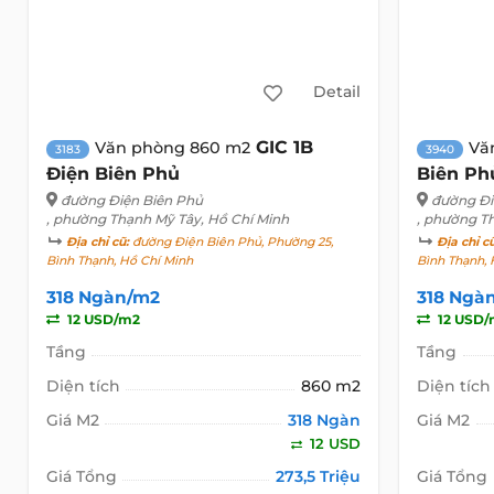
Detail
GIC 1B
Văn phòng 860 m2
Vă
3183
3940
Điện Biên Phủ
Biên Ph
đường Điện Biên Phủ
đường Đi
, phường Thạnh Mỹ Tây, Hồ Chí Minh
, phường T
Địa chỉ cũ:
đường Điện Biên Phủ, Phường 25,
Địa chỉ c
Bình Thạnh, Hồ Chí Minh
Bình Thạnh, 
318 Ngàn/m2
318 Ngà
12 USD/m2
12 USD/
Tầng
Tầng
Diện tích
860 m2
Diện tích
Giá M2
318 Ngàn
Giá M2
12 USD
Giá Tổng
273,5 Triệu
Giá Tổng