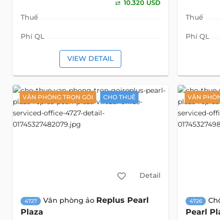
10.320 USD
Thuế
Thuế
Phí QL
Phí QL
VIEW DETAIL
VĂN PHÒNG TRỌN GÓI
CHO THUÊ
VĂN PHÒN
Detail
Replus Pearl
Văn phòng ảo
Ch
4727
4726
Plaza
Pearl Pl