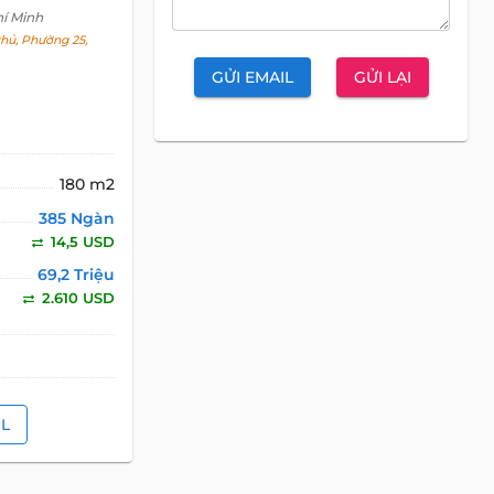
hí Minh
hủ, Phường 25,
GỬI EMAIL
GỬI LẠI
180 m2
385 Ngàn
14,5 USD
69,2 Triệu
2.610 USD
IL