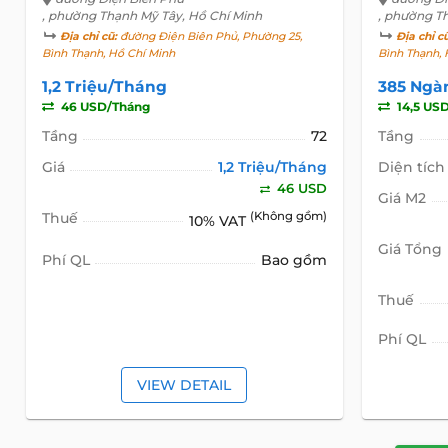
, phường Thạnh Mỹ Tây, Hồ Chí Minh
, phường T
Địa chỉ cũ:
đường Điện Biên Phủ, Phường 25,
Địa chỉ c
Bình Thạnh, Hồ Chí Minh
Bình Thạnh, 
1,2 Triệu/Tháng
385 Ngà
46 USD/Tháng
14,5 US
Tầng
72
Tầng
Giá
1,2 Triệu/Tháng
Diện tích
46 USD
Giá M2
Thuế
(Không gồm)
10% VAT
Giá Tổng
Phí QL
Bao gồm
Thuế
Phí QL
VIEW DETAIL