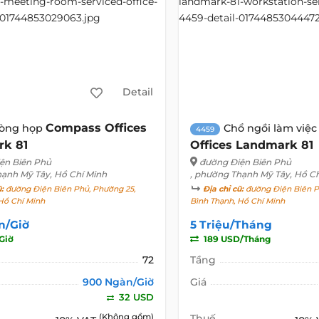
Detail
Compass Offices
òng họp
Chổ ngồi làm việ
4459
k 81
Offices Landmark 81
ện Biên Phủ
đường Điện Biên Phủ
hạnh Mỹ Tây, Hồ Chí Minh
, phường Thạnh Mỹ Tây, Hồ C
ũ:
đường Điện Biên Phủ, Phường 25,
Địa chỉ cũ:
đường Điện Biên P
Hồ Chí Minh
Bình Thạnh, Hồ Chí Minh
n/Giờ
5 Triệu/Tháng
Giờ
189 USD/Tháng
72
Tầng
900 Ngàn/Giờ
Giá
32 USD
(Không gồm)
Thuế