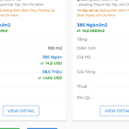
hạnh Mỹ Tây, Hồ Chí Minh
, phường Thạnh Mỹ Tây, Hồ C
ũ:
đường Điện Biên Phủ, Phường 25,
Địa chỉ cũ:
đường Điện Biên P
Hồ Chí Minh
Bình Thạnh, Hồ Chí Minh
n/m2
385 Ngàn/m2
D/m2
14,5 USD/m2
Tầng
100 m2
Diện tích
385 Ngàn
Giá M2
14,5 USD
38,5 Triệu
Giá Tổng
1.450 USD
Thuế
Phí QL
VIEW DETAIL
VIEW DETA