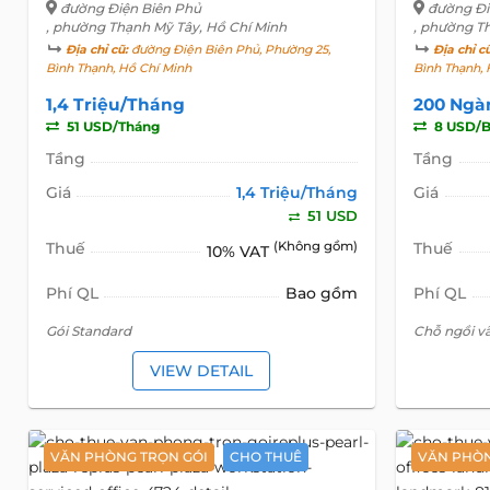
đường Điện Biên Phủ
đường Đi
, phường Thạnh Mỹ Tây, Hồ Chí Minh
, phường T
Địa chỉ cũ:
đường Điện Biên Phủ, Phường 25,
Địa chỉ c
Bình Thạnh, Hồ Chí Minh
Bình Thạnh, 
1,4 Triệu/Tháng
200 Ngà
51 USD/Tháng
8 USD/B
Tầng
Tầng
Giá
1,4 Triệu/Tháng
Giá
51 USD
Thuế
(Không gồm)
Thuế
10% VAT
Phí QL
Bao gồm
Phí QL
Gói Standard
Chỗ ngồi vã
VIEW DETAIL
VĂN PHÒNG TRỌN GÓI
CHO THUÊ
VĂN PHÒN