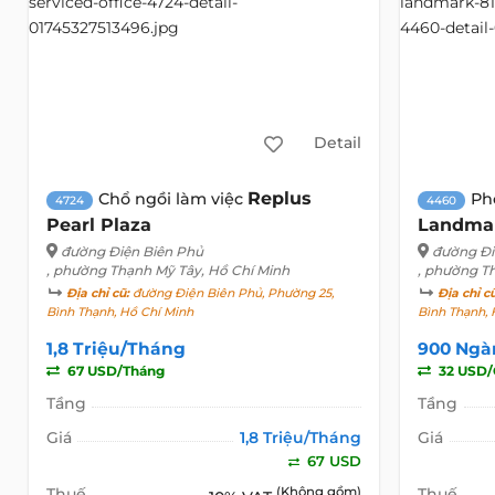
Detail
Replus
Chổ ngồi làm việc
Ph
4724
4460
Pearl Plaza
Landmar
đường Điện Biên Phủ
đường Đi
, phường Thạnh Mỹ Tây, Hồ Chí Minh
, phường T
Địa chỉ cũ:
đường Điện Biên Phủ, Phường 25,
Địa chỉ c
Bình Thạnh, Hồ Chí Minh
Bình Thạnh, 
1,8 Triệu/Tháng
900 Ngà
67 USD/Tháng
32 USD/
Tầng
Tầng
Giá
1,8 Triệu/Tháng
Giá
67 USD
Thuế
(Không gồm)
Thuế