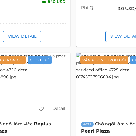
840 USD
Phí QL
3.0 US
VIEW DETAIL
VIEW DETA
G TRỌN GÓI
CHO THUÊ
VĂN PHÒNG TRỌN GÓI
C
Detail
Replus
ổ ngồi làm việc
Chổ ngồi làm việc
4725
aza
Pearl Plaza