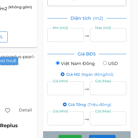
(Không gồm)
D/m2
Diện tích
(m2)
Min (m2)
Max (m2)
IL
Giá BĐS
HO THUÊ
Việt Nam Đồng
USD
Giá M2
(Ngàn đồng/m2)
Giá (Min)
Giá (Max)
Giá Tổng
(Triệu đồng)
Detail
Giá (Min)
Giá (Max)
Replus