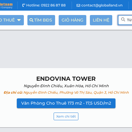
Hotline: 0922 86 87 88
contact@globalland.vn
O THUÊ
TÌM BĐS
GIỎ HÀNG
LIÊN HỆ
ENDOVINA TOWER
Nguyễn Đình Chiểu, Xuân Hòa, Hồ Chí Minh
Địa chỉ cũ:
Nguyễn Đình Chiểu, Phường Võ Thị Sáu, Quận 3, Hồ Chí Minh
Văn Phòng Cho Thuê 173 m2 - 17,5 USD/m2
Xem chi tiết