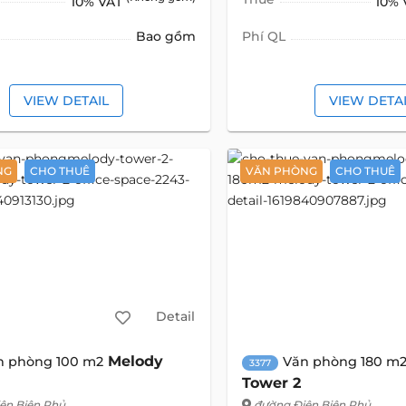
10% VAT
10%
Bao gồm
Phí QL
VIEW DETAIL
VIEW DETA
NG
CHO THUÊ
VĂN PHÒNG
CHO THUÊ
Detail
Melody
n phòng 100 m2
Văn phòng 180 m
3377
Tower 2
ện Biên Phủ
đường Điện Biên Phủ