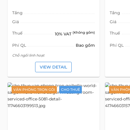
Tầng
Tầng
Giá
Giá
Thuế
(Không gồm)
Thuế
10% VAT
Phí QL
Bao gồm
Phí QL
Chỗ ngồi linh hoạt
VIEW DETAIL
VĂN PHÒNG TRỌN GÓI
CHO THUÊ
VĂN PHÒN