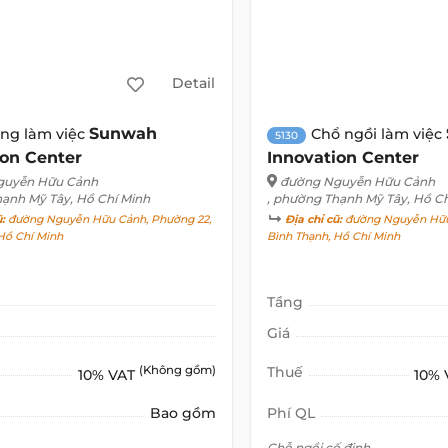
Detail
Sunwah
ng làm việc
Chổ ngồi làm việc
5130
ion Center
Innovation Center
guyễn Hữu Cảnh
đường Nguyễn Hữu Cảnh
hạnh Mỹ Tây, Hồ Chí Minh
, phường Thạnh Mỹ Tây, Hồ C
ũ:
đường Nguyễn Hữu Cảnh, Phường 22,
Địa chỉ cũ:
đường Nguyễn Hữu
Hồ Chí Minh
Bình Thạnh, Hồ Chí Minh
Tầng
Giá
(Không gồm)
Thuế
10% VAT
10%
Bao gồm
Phí QL
Chỗ ngồi cố định