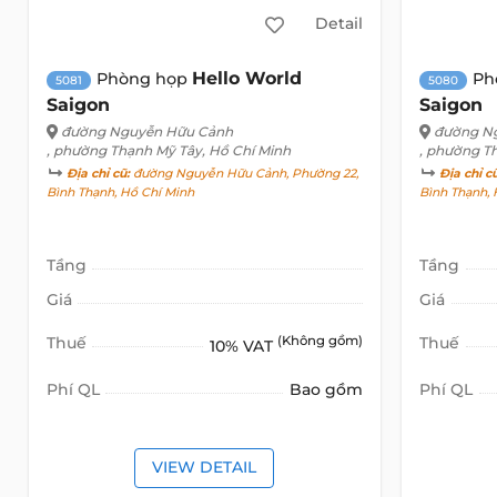
Detail
Hello World
Phòng họp
Ph
5081
5080
Saigon
Saigon
đường Nguyễn Hữu Cảnh
đường N
, phường Thạnh Mỹ Tây, Hồ Chí Minh
, phường T
Địa chỉ cũ:
đường Nguyễn Hữu Cảnh, Phường 22,
Địa chỉ c
Bình Thạnh, Hồ Chí Minh
Bình Thạnh, 
Tầng
Tầng
Giá
Giá
Thuế
(Không gồm)
Thuế
10% VAT
Phí QL
Bao gồm
Phí QL
VIEW DETAIL