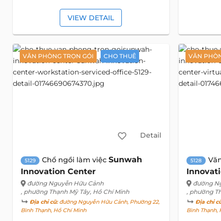
VIEW DETAIL
VĂN PHÒNG TRỌN GÓI
CHO THUÊ
VĂN PHÒN
Detail
Sunwah
Chổ ngồi làm việc
Vă
5129
5128
Innovation Center
Innovat
đường Nguyễn Hữu Cảnh
đường N
, phường Thạnh Mỹ Tây, Hồ Chí Minh
, phường T
Địa chỉ cũ:
đường Nguyễn Hữu Cảnh, Phường 22,
Địa chỉ c
Bình Thạnh, Hồ Chí Minh
Bình Thạnh, 