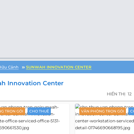
Hữu Cảnh
SUNWAH INNOVATION CENTER
h Innovation Center
HIỂN THỊ
12
G TRỌN GÓI
CHO THUÊ
VĂN PHÒNG TRỌN GÓI
C