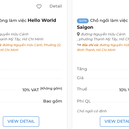
Detail
Hello World
òng làm việc
Chổ ngồi làm việc
5079
Saigon
guyễn Hữu Cảnh
đường Nguyễn Hữu Cảnh
hạnh Mỹ Tây, Hồ Chí Minh
, phường Thạnh Mỹ Tây, Hồ C
ũ:
đường Nguyễn Hữu Cảnh, Phường 22,
Địa chỉ cũ:
đường Nguyễn Hữu
Hồ Chí Minh
Bình Thạnh, Hồ Chí Minh
Tầng
Giá
(Không gồm)
Thuế
10% VAT
10%
Bao gồm
Phí QL
Chổ ngồi cố định
VIEW DETAIL
VIEW DETA