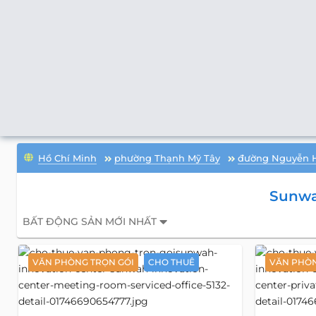
Hồ Chí Minh
phường Thạnh Mỹ Tây
đường Nguyễn 
Sunwa
BẤT ĐỘNG SẢN MỚI NHẤT
VĂN PHÒNG TRỌN GÓI
CHO THUÊ
VĂN PHÒN