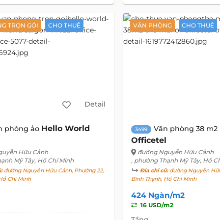
G TRỌN GÓI
CHO THUÊ
VĂN PHÒNG
CHO THUÊ
Detail
Hello World
n phòng ảo
Văn phòng 38 m2
3499
Officetel
guyễn Hữu Cảnh
đường Nguyễn Hữu Cảnh
hạnh Mỹ Tây, Hồ Chí Minh
, phường Thạnh Mỹ Tây, Hồ C
ũ:
đường Nguyễn Hữu Cảnh, Phường 22,
Địa chỉ cũ:
đường Nguyễn Hữu
Hồ Chí Minh
Bình Thạnh, Hồ Chí Minh
424 Ngàn/m2
16 USD/m2
Tầng