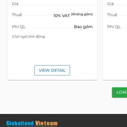
Giá
Giá
Thuế
(Không gồm)
Thuế
10% VAT
Phí QL
Bao gồm
Phí QL
Chổ ngồi linh động
VIEW DETAIL
LOA