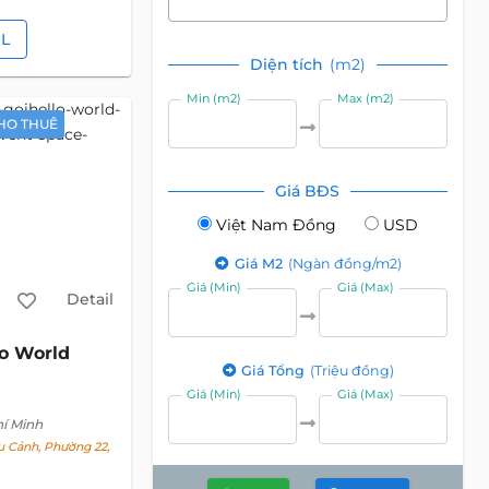
IL
Diện tích
(m2)
Min (m2)
Max (m2)
HO THUÊ
Giá BĐS
Việt Nam Đồng
USD
Giá M2
(Ngàn đồng/m2)
Giá (Min)
Giá (Max)
Detail
lo World
Giá Tổng
(Triệu đồng)
Giá (Min)
Giá (Max)
hí Minh
 Cảnh, Phường 22,