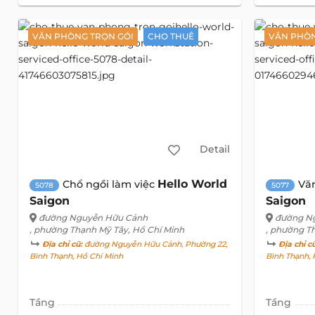
VĂN PHÒNG TRỌN GÓI
CHO THUÊ
VĂN PHÒN
Detail
Hello World
Chổ ngồi làm việc
Vă
5078
5077
Saigon
Saigon
đường Nguyễn Hữu Cảnh
đường N
, phường Thạnh Mỹ Tây, Hồ Chí Minh
, phường T
Địa chỉ cũ:
đường Nguyễn Hữu Cảnh, Phường 22,
Địa chỉ c
Bình Thạnh, Hồ Chí Minh
Bình Thạnh, 
Tầng
Tầng