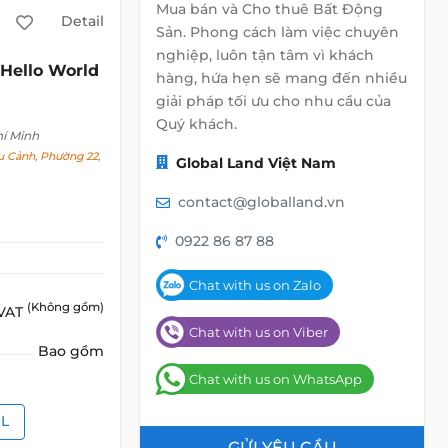
Mua bán và Cho thuê Bất Động
Detail
Sản. Phong cách làm việc chuyên
nghiệp, luôn tận tâm vì khách
Hello World
hàng, hứa hẹn sẽ mang đến nhiều
giải pháp tối ưu cho nhu cầu của
Quý khách.
hí Minh
 Cảnh, Phường 22,
Global Land Việt Nam
contact@globalland.vn
0922 86 87 88
Chat with us on Zalo
(Không gồm)
 VAT
Chat with us on Viber
Bao gồm
Chat with us on WhatsApp
IL
GỬI YÊU CẦU