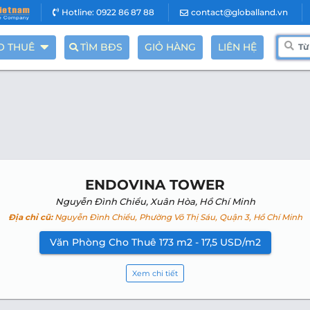
Hotline: 0922 86 87 88
contact@globalland.vn
O THUÊ
TÌM BĐS
GIỎ HÀNG
LIÊN HỆ
ENDOVINA TOWER
Nguyễn Đình Chiểu, Xuân Hòa, Hồ Chí Minh
Địa chỉ cũ:
Nguyễn Đình Chiểu, Phường Võ Thị Sáu, Quận 3, Hồ Chí Minh
Văn Phòng Cho Thuê 173 m2 - 17,5 USD/m2
Xem chi tiết