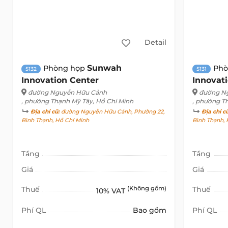
Detail
Sunwah
Phòng họp
Phò
5132
5131
Innovation Center
Innovat
đường Nguyễn Hữu Cảnh
đường N
, phường Thạnh Mỹ Tây, Hồ Chí Minh
, phường T
Địa chỉ cũ:
đường Nguyễn Hữu Cảnh, Phường 22,
Địa chỉ c
Bình Thạnh, Hồ Chí Minh
Bình Thạnh, 
Tầng
Tầng
Giá
Giá
Thuế
(Không gồm)
Thuế
10% VAT
Phí QL
Bao gồm
Phí QL