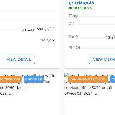
1,3 Triệu/Giờ
50 USD/Giờ
Tầng
Giá
(Không gồm)
10% VAT
Thuế
10%
Bao gồm
Phí QL
VIEW DETAIL
VIEW DETA
G TRỌN GÓI
CHO THUÊ
VĂN PHÒNG TRỌN GÓI
C