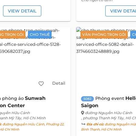
VIEW DETAIL
VIEW DETA
G TRỌN GÓI
CHO THUÊ
VĂN PHÒNG TRỌN GÓI
C
Detail
Sunwah
Hel
n phòng ảo
Phòng event
5082
ion Center
Saigon
guyễn Hữu Cảnh
đường Nguyễn Hữu Cảnh
hạnh Mỹ Tây, Hồ Chí Minh
, phường Thạnh Mỹ Tây, Hồ C
ũ:
đường Nguyễn Hữu Cảnh, Phường 22,
Địa chỉ cũ:
đường Nguyễn Hữu
Hồ Chí Minh
Bình Thạnh, Hồ Chí Minh