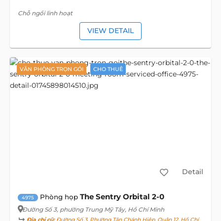
Chỗ ngồi linh hoạt
VIEW DETAIL
VĂN PHÒNG TRỌN GÓI
CHO THUÊ
Detail
The Sentry Orbital 2-0
Phòng họp
4975
Đường Số 3
, phường Trung Mỹ Tây, Hồ Chí Minh
Địa chỉ cũ:
Đường Số 3, Phường Tân Chánh Hiệp, Quận 12, Hồ Chí