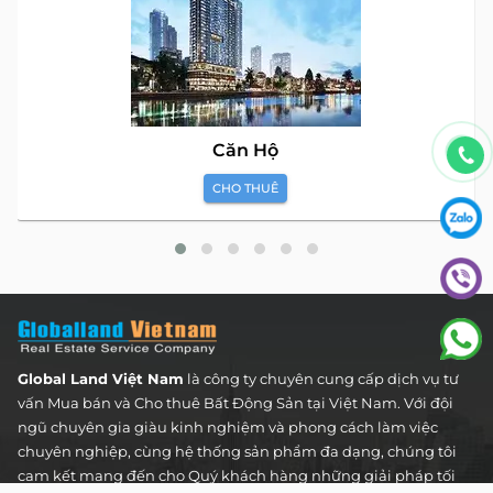
Căn Hộ
CHO THUÊ
Global Land Việt Nam
là công ty chuyên cung cấp dịch vụ tư
vấn Mua bán và Cho thuê Bất Động Sản tại Việt Nam. Với đội
ngũ chuyên gia giàu kinh nghiệm và phong cách làm việc
chuyên nghiệp, cùng hệ thống sản phẩm đa dạng, chúng tôi
cam kết mang đến cho Quý khách hàng những giải pháp tối