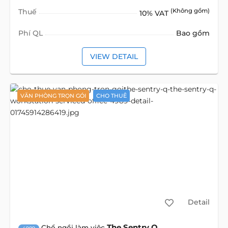
Thuế
(Không gồm)
10% VAT
Phí QL
Bao gồm
VIEW DETAIL
VĂN PHÒNG TRỌN GÓI
CHO THUÊ
Detail
The Sentry Q
Chổ ngồi làm việc