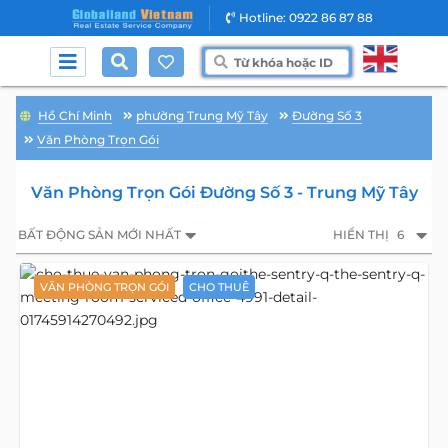
Hotline: 0922 86 87 88
Hồ Chí Minh
phường Trung Mỹ Tây
Đường Số 3
Văn Phòng Trọn Gói
Văn Phòng Trọn Gói Đường Số 3 - Trung Mỹ Tây
BẤT ĐỘNG SẢN MỚI NHẤT
HIỂN THỊ
6
VĂN PHÒNG TRỌN GÓI
CHO THUÊ