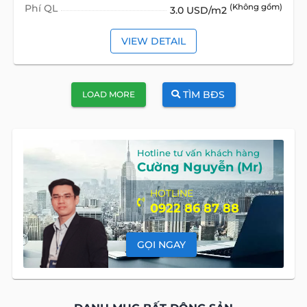
Phí QL
(Không gồm)
3.0 USD/m2
VIEW DETAIL
TÌM BĐS
LOAD MORE
Hotline tư vấn khách hàng
Cường Nguyễn (Mr)
HOTLINE
0922 86 87 88
GỌI NGAY