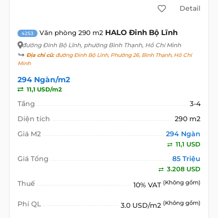
Detail
HALO Đinh Bộ Lĩnh
Văn phòng 290 m2
4253
đường Đinh Bộ Lĩnh
, phường Bình Thạnh, Hồ Chí Minh
Địa chỉ cũ:
đường Đinh Bộ Lĩnh, Phường 26, Bình Thạnh, Hồ Chí
Minh
294 Ngàn/m2
11,1 USD/m2
Tầng
3-4
Diện tích
290 m2
Giá M2
294 Ngàn
11,1 USD
Giá Tổng
85 Triệu
3.208 USD
Thuế
(Không gồm)
10% VAT
Phí QL
(Không gồm)
3.0 USD/m2