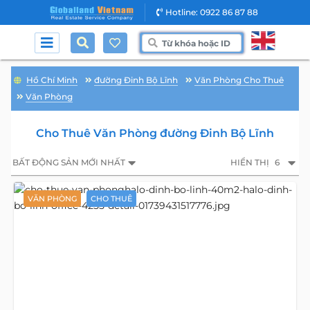
Hotline: 0922 86 87 88
Hồ Chí Minh
đường Đinh Bộ Lĩnh
Văn Phòng Cho Thuê
Văn Phòng
Cho Thuê Văn Phòng đường Đinh Bộ Lĩnh
BẤT ĐỘNG SẢN MỚI NHẤT
HIỂN THỊ
6
VĂN PHÒNG
CHO THUÊ