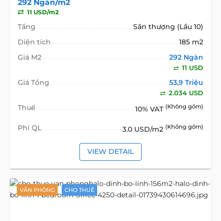
292 Ngàn/m2
11 USD/m2
Tầng
Sân thượng (Lầu 10)
Diện tích
185 m2
Giá M2
292 Ngàn
11 USD
Giá Tổng
53,9 Triệu
2.034 USD
Thuế
(Không gồm)
10% VAT
Phí QL
(Không gồm)
3.0 USD/m2
VIEW DETAIL
VĂN PHÒNG
CHO THUÊ