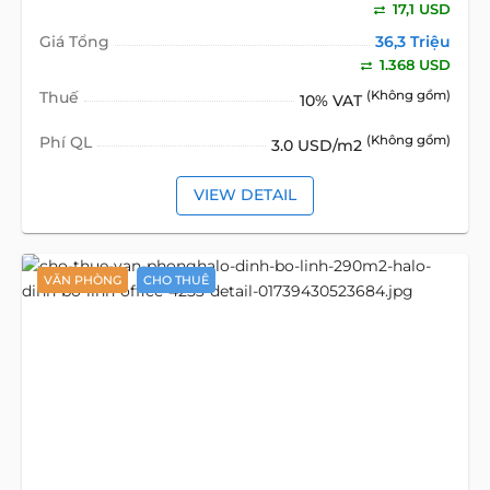
17,1 USD
Giá Tổng
36,3 Triệu
1.368 USD
Thuế
(Không gồm)
10% VAT
Phí QL
(Không gồm)
3.0 USD/m2
VIEW DETAIL
VĂN PHÒNG
CHO THUÊ