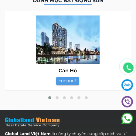
DANH MỤC BẤT ĐỘNG SẢN
Căn Hộ
CHO THUÊ
Global Land Việt Nam
là công ty chuyên cung cấp dịch vụ tư