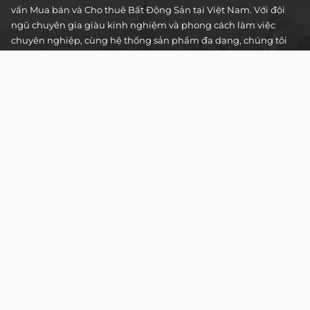
vấn Mua bán và Cho thuê Bất Động Sản tại Việt Nam. Với đội
ngũ chuyên gia giàu kinh nghiệm và phong cách làm việc
chuyên nghiệp, cùng hệ thống sản phẩm đa dạng, chúng tôi
cam kết mang đến cho Quý khách hàng những giải pháp tối
ưu và hiệu quả nhất, đáp ứng mọi nhu cầu và mong muốn
trong lĩnh vực bất động sản.
Toà nhà The Address - 60 Nguyễn Đình Chiểu,
Phường Tân Định, Thành phố Hồ Chí Minh
HOTLINE TƯ VẤN KHÁCH HÀNG :
0922 86 87 88
contact@globalland.vn
Mon - Sun / 9:00AM - 8:00PM
Copyright © 2020 All Rights Reserved
NTCSolution
Designed & Developed by