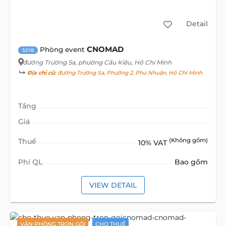
Detail
CNOMAD
Phòng event
5018
đường Trường Sa
, phường Cầu Kiệu, Hồ Chí Minh
Địa chỉ cũ:
đường Trường Sa, Phường 2, Phú Nhuận, Hồ Chí Minh
Tầng
Giá
Thuế
(Không gồm)
10% VAT
Phí QL
Bao gồm
VIEW DETAIL
VĂN PHÒNG TRỌN GÓI
CHO THUÊ