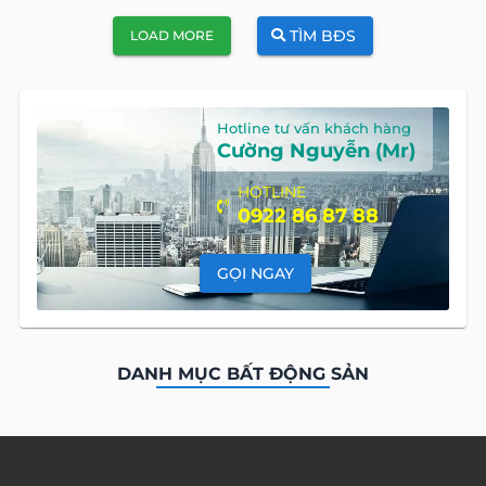
TÌM BĐS
LOAD MORE
Hotline tư vấn khách hàng
Cường Nguyễn (Mr)
HOTLINE
0922 86 87 88
GỌI NGAY
DANH MỤC BẤT ĐỘNG SẢN