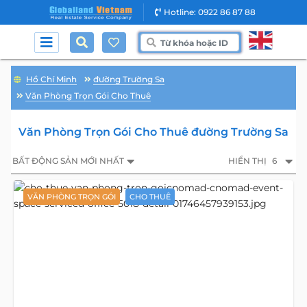
Hotline: 0922 86 87 88
Hồ Chí Minh
đường Trường Sa
Văn Phòng Trọn Gói Cho Thuê
Văn Phòng Trọn Gói Cho Thuê đường Trường Sa
BẤT ĐỘNG SẢN MỚI NHẤT
HIỂN THỊ
6
VĂN PHÒNG TRỌN GÓI
CHO THUÊ