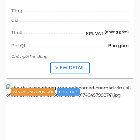
Tầng
Giá
Thuế
(Không gồm)
10% VAT
Phí QL
Bao gồm
Chổ ngồi linh động
VIEW DETAIL
VĂN PHÒNG TRỌN GÓI
CHO THUÊ