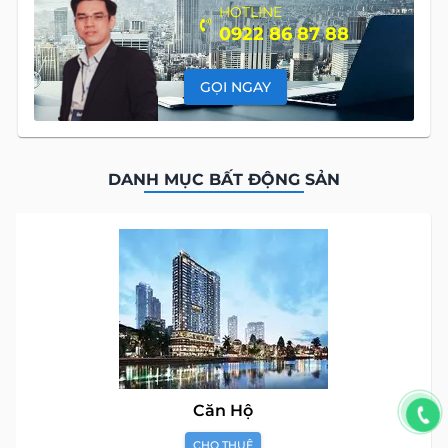
HOTLINE
0922 86 87 88
GỌI NGAY
DANH MỤC BẤT ĐỘNG SẢN
Căn Hộ
CHO THUÊ