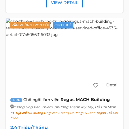
VIEW DETAIL
VĂN PHÒNG TRỌN GÓI
CHO THUÊ
Detail
Regus MACH Building
Chổ ngồi làm việc
4536
đường Ung Văn Khiêm
, phường Thạnh Mỹ Tây, Hồ Chí Minh
Địa chỉ cũ:
đường Ung Văn Khiêm, Phường 25, Bình Thạnh, Hồ Chí
Minh
2,4 Triệu/Tháng