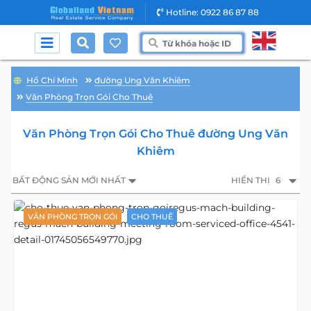
Hotline: 0922 86 87 88
Hồ Chí Minh
đường Ung Văn Khiêm
Văn Phòng Trọn Gói Cho Thuê
Văn Phòng Trọn Gói Cho Thuê đường Ung Văn
Khiêm
BẤT ĐỘNG SẢN MỚI NHẤT
HIỂN THỊ
6
VĂN PHÒNG TRỌN GÓI
CHO THUÊ