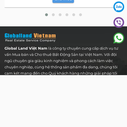
Global Land Việt Nam
là công ty chuyên cung cấp dịch vụ tư
vấn Mua bán và Cho thuê Bất Động Sản tại Việt Nam. Với đội
ngũ chuyên gia giàu kinh nghiệm và phong cách làm việc
chuyên nghiệp, cùng hệ thống sản phẩm đa dạng, chúng tôi
cam kết mang đến cho Quý khách hàng những giải pháp tối
ưu và hiệu quả nhất, đáp ứng mọi nhu cầu và mong muốn
trong lĩnh vực bất động sản.
Toà nhà The Address - 60 Nguyễn Đình Chiểu,
Phường Tân Định, Thành phố Hồ Chí Minh
HOTLINE TƯ VẤN KHÁCH HÀNG :
0922 86 87 88