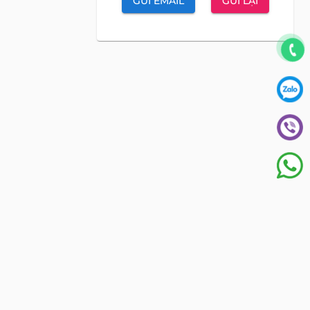
GỬI EMAIL
GỬI LẠI