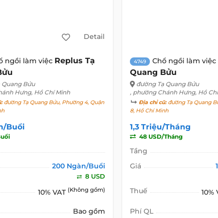
Detail
Replus Tạ
ổ ngồi làm việc
Chổ ngồi làm việc
4749
Bửu
Quang Bửu
ạ Quang Bửu
đường Tạ Quang Bửu
hánh Hưng, Hồ Chí Minh
, phường Chánh Hưng, Hồ Chí
ũ:
đường Tạ Quang Bửu, Phường 4, Quận
Địa chỉ cũ:
đường Tạ Quang Bử
nh
8, Hồ Chí Minh
n/Buổi
1,3 Triệu/Tháng
uổi
48 USD/Tháng
Tầng
200 Ngàn/Buổi
Giá
8 USD
(Không gồm)
Thuế
10% VAT
10%
Bao gồm
Phí QL