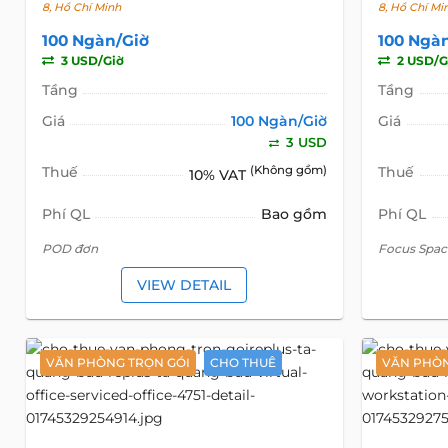
8, Hồ Chí Minh
8, Hồ Chí Mi
100 Ngàn/Giờ
100 Ngà
3 USD/Giờ
2 USD/G
Tầng
Tầng
Giá
100 Ngàn/Giờ
Giá
3 USD
Thuế
(Không gồm)
Thuế
10% VAT
Phí QL
Bao gồm
Phí QL
POD đơn
Focus ​Spac
VIEW DETAIL
VĂN PHÒNG TRỌN GÓI
CHO THUÊ
VĂN PHÒN