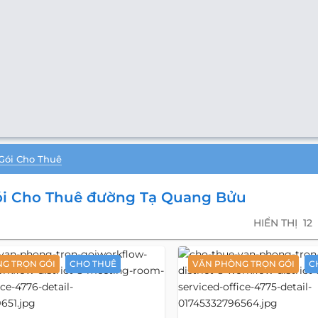
Gói Cho Thuê
ói Cho Thuê đường Tạ Quang Bửu
HIỂN THỊ
12
G TRỌN GÓI
CHO THUÊ
VĂN PHÒNG TRỌN GÓI
C