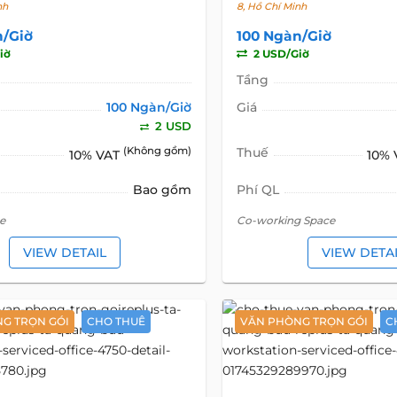
nh
8, Hồ Chí Minh
n/Giờ
100 Ngàn/Giờ
iờ
2 USD/Giờ
Tầng
100 Ngàn/Giờ
Giá
2 USD
(Không gồm)
Thuế
10% VAT
10%
Bao gồm
Phí QL
e
Co-working ​Space
VIEW DETAIL
VIEW DETA
G TRỌN GÓI
CHO THUÊ
VĂN PHÒNG TRỌN GÓI
C