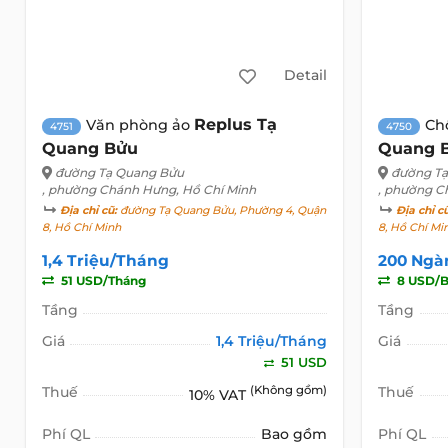
Detail
Replus Tạ
Văn phòng ảo
Ch
4751
4750
Quang Bửu
Quang 
đường Tạ Quang Bửu
đường T
, phường Chánh Hưng, Hồ Chí Minh
, phường C
Địa chỉ cũ:
đường Tạ Quang Bửu, Phường 4, Quận
Địa chỉ c
8, Hồ Chí Minh
8, Hồ Chí Mi
1,4 Triệu/Tháng
200 Ngà
51 USD/Tháng
8 USD/B
Tầng
Tầng
Giá
1,4 Triệu/Tháng
Giá
51 USD
Thuế
(Không gồm)
Thuế
10% VAT
Phí QL
Bao gồm
Phí QL