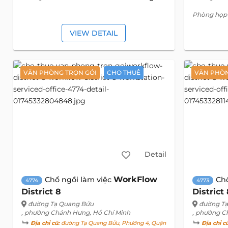
Phòng họp
VIEW DETAIL
VĂN PHÒNG TRỌN GÓI
CHO THUÊ
VĂN PHÒN
Detail
WorkFlow
Chổ ngồi làm việc
Ch
4774
4773
District 8
District
đường Tạ Quang Bửu
đường T
, phường Chánh Hưng, Hồ Chí Minh
, phường C
Địa chỉ cũ:
đường Tạ Quang Bửu, Phường 4, Quận
Địa chỉ c