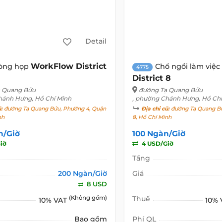
Detail
WorkFlow District
òng họp
Chổ ngồi làm việc
4775
District 8
ạ Quang Bửu
đường Tạ Quang Bửu
hánh Hưng, Hồ Chí Minh
, phường Chánh Hưng, Hồ Chí
ũ:
đường Tạ Quang Bửu, Phường 4, Quận
Địa chỉ cũ:
đường Tạ Quang Bử
nh
8, Hồ Chí Minh
n/Giờ
100 Ngàn/Giờ
iờ
4 USD/Giờ
Tầng
200 Ngàn/Giờ
Giá
8 USD
(Không gồm)
Thuế
10% VAT
10%
Bao gồm
Phí QL