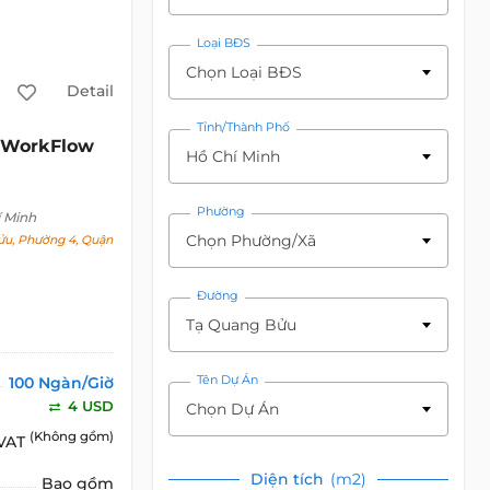
Loại BĐS
Chọn Loại BĐS
Detail
Tỉnh/Thành Phố
WorkFlow
Hồ Chí Minh
Phường
 Minh
Chọn Phường/Xã
u, Phường 4, Quận
Đường
Tạ Quang Bửu
Tên Dự Án
100 Ngàn/Giờ
4 USD
Chọn Dự Án
(Không gồm)
 VAT
Diện tích
(m2)
Bao gồm