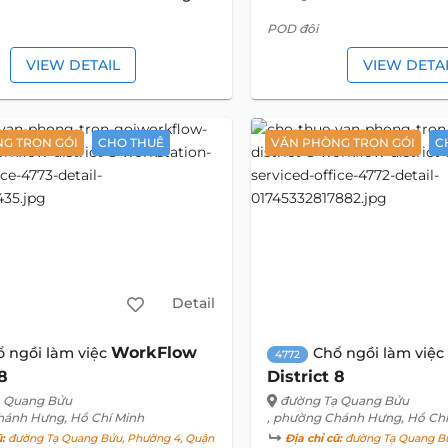
​POD đôi
VIEW DETAIL
VIEW DETA
G TRỌN GÓI
CHO THUÊ
VĂN PHÒNG TRỌN GÓI
C
Detail
WorkFlow
ổ ngồi làm việc
Chổ ngồi làm việc
4772
 8
District 8
ạ Quang Bửu
đường Tạ Quang Bửu
hánh Hưng, Hồ Chí Minh
, phường Chánh Hưng, Hồ Chí
ũ:
đường Tạ Quang Bửu, Phường 4, Quận
Địa chỉ cũ:
đường Tạ Quang Bử