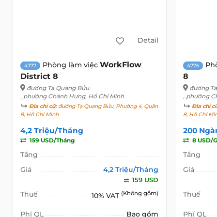
Detail
WorkFlow
Phòng làm việc
Ph
4777
4776
District 8
8
đường Tạ Quang Bửu
đường T
, phường Chánh Hưng, Hồ Chí Minh
, phường C
Địa chỉ cũ:
đường Tạ Quang Bửu, Phường 4, Quận
Địa chỉ c
8, Hồ Chí Minh
8, Hồ Chí Mi
4,2 Triệu/Tháng
200 Ngà
159 USD/Tháng
8 USD/G
Tầng
Tầng
Giá
4,2 Triệu/Tháng
Giá
159 USD
Thuế
(Không gồm)
Thuế
10% VAT
Phí QL
Bao gồm
Phí QL