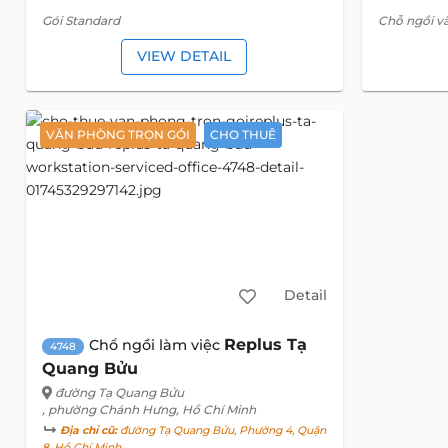
Gói Standard
Chỗ ngồi vã
VIEW DETAIL
VĂN PHÒNG TRỌN GÓI
CHO THUÊ
Detail
Replus Tạ
Chổ ngồi làm việc
4748
Quang Bửu
đường Tạ Quang Bửu
, phường Chánh Hưng, Hồ Chí Minh
Địa chỉ cũ:
đường Tạ Quang Bửu, Phường 4, Quận
8, Hồ Chí Minh