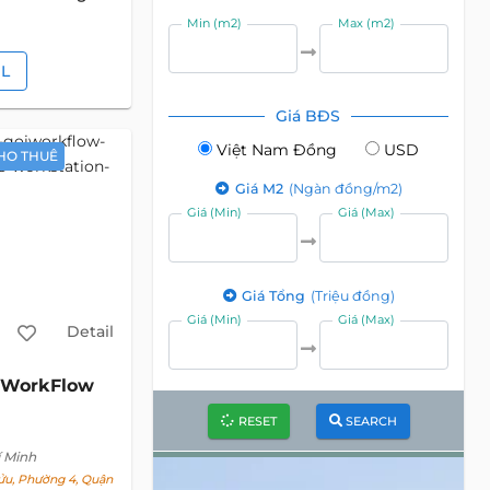
Min (m2)
Max (m2)
IL
Giá BĐS
Việt Nam Đồng
USD
HO THUÊ
Giá M2
(Ngàn đồng/m2)
Giá (Min)
Giá (Max)
Giá Tổng
(Triệu đồng)
Giá (Min)
Giá (Max)
Detail
WorkFlow
RESET
SEARCH
 Minh
u, Phường 4, Quận