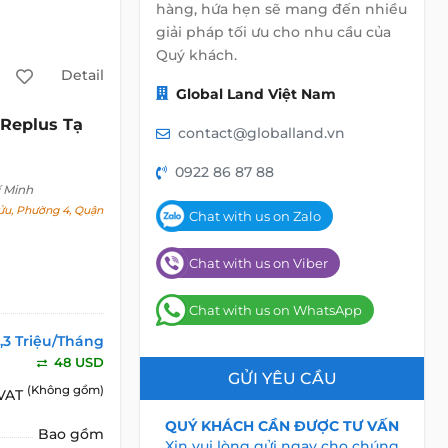
hàng, hứa hẹn sẽ mang đến nhiều
giải pháp tối ưu cho nhu cầu của
Quý khách.
Detail
Global Land Việt Nam
Replus Tạ
contact@globalland.vn
0922 86 87 88
 Minh
u, Phường 4, Quận
Chat with us on Zalo
Chat with us on Viber
Chat with us on WhatsApp
1,3 Triệu/Tháng
48 USD
GỬI YÊU CẦU
(Không gồm)
 VAT
QUÝ KHÁCH CẦN ĐƯỢC TƯ VẤN
Bao gồm
Xin vui lòng gửi ngay cho chúng