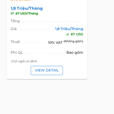
1,8 Triệu/Tháng
67 USD/Tháng
Tầng
Giá
1,8 Triệu/Tháng
67 USD
Thuế
(Không gồm)
10% VAT
Phí QL
Bao gồm
Chỗ ngồi cố định
VIEW DETAIL
Global Land Việt Nam
là công ty chuyên cung cấp dịch vụ 