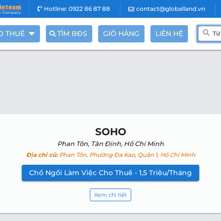
Hotline: 0922 86 87 88
contact@globalland.vn
O THUÊ
TÌM BĐS
GIỎ HÀNG
LIÊN HỆ
SOHO
Phan Tôn, Tân Định, Hồ Chí Minh
Địa chỉ cũ:
Phan Tôn, Phường Đa Kao, Quận 1, Hồ Chí Minh
Chổ Ngồi Làm Việc Cho Thuê - 1,5 Triệu/Tháng
Xem chi tiết