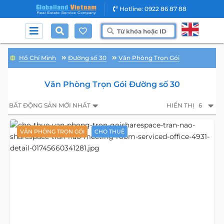
Hotline: 0922 86 87 88
Hồ Chí Minh
Đường số 30
Văn Phòng Trọn Gói
Văn Phòng Trọn Gói Đường số 30
BẤT ĐỘNG SẢN MỚI NHẤT
HIỂN THỊ
6
VĂN PHÒNG TRỌN GÓI
CHO THUÊ