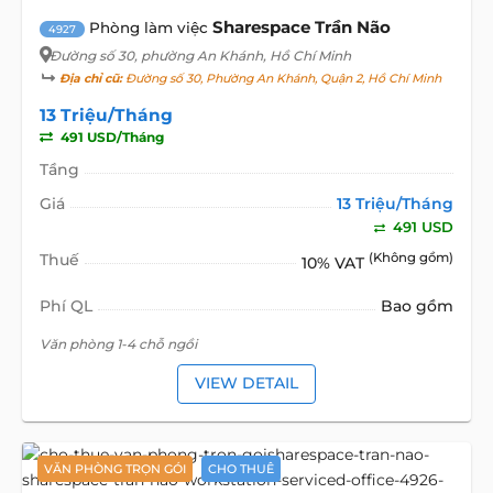
Sharespace Trần Não
Phòng làm việc
4927
Đường số 30
, phường An Khánh, Hồ Chí Minh
Địa chỉ cũ:
Đường số 30, Phường An Khánh, Quận 2, Hồ Chí Minh
13 Triệu/Tháng
491 USD/Tháng
Tầng
Giá
13 Triệu/Tháng
491 USD
Thuế
(Không gồm)
10% VAT
Phí QL
Bao gồm
Văn phòng 1-4 chỗ ngồi
VIEW DETAIL
VĂN PHÒNG TRỌN GÓI
CHO THUÊ