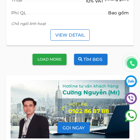
10% VAT
Phí QL
Bao gồm
Chỗ ngồi linh hoạt
VIEW DETAIL
TÌM BĐS
LOAD MORE
Hotline tư vấn khách hàng
Cường Nguyễn (Mr)
HOTLINE
0922 86 87 88
GỌI NGAY