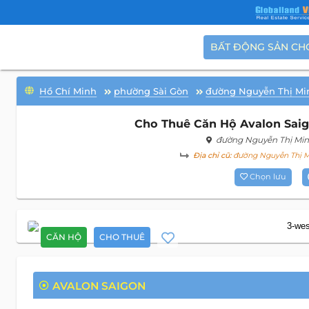
BẤT ĐỘNG SẢN CH
Hồ Chí Minh
phường Sài Gòn
đường Nguyễn Thị Mi
Cho Thuê Căn Hộ Avalon Saigo
đường Nguyễn Thị Min
Địa chỉ cũ:
đường Nguyễn Thị Mi
Chọn lưu
CĂN HỘ
CHO THUÊ
AVALON SAIGON