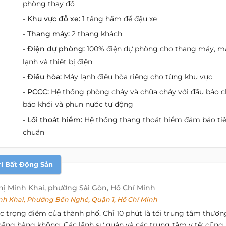
phòng thay đồ
- Khu vực đỗ xe:
1 tầng hầm để đậu xe
- Thang máy:
2 thang khách
- Điện dự phòng:
100% điện dự phòng cho thang máy, m
lạnh và thiết bị điện
- Điều hòa:
Máy lạnh điều hòa riêng cho từng khu vực
- PCCC:
Hệ thống phòng cháy và chữa cháy với đầu báo c
báo khói và phun nước tự động
- Lối thoát hiểm:
Hệ thống thang thoát hiểm đảm bảo ti
chuẩn
rí Bất Động Sản
hị Minh Khai, phường Sài Gòn, Hồ Chí Minh
h Khai, Phường Bến Nghé, Quận 1, Hồ Chí Minh
ác trọng điểm của thành phố. Chỉ 10 phút là tới trung tâm thươn
ãng hàng không; Các lãnh sự quán và các trung tâm y tế; cũng