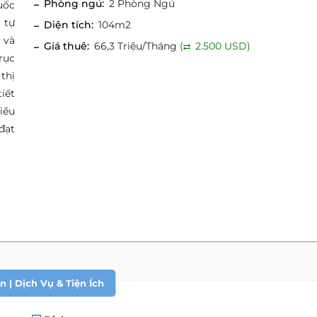
Phòng ngủ:
2 Phòng Ngủ
uốc
 tự
Diện tích:
104m2
 và
Giá thuê:
66,3 Triệu/Tháng
(
2.500 USD)
rục
thị
iết
iều
đạt
 | Dịch Vụ & Tiện Ích