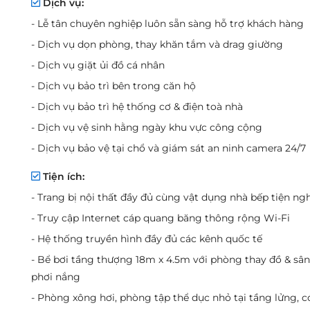
Dịch vụ:
- Lễ tân chuyên nghiệp luôn sẵn sàng hỗ trợ khách hàng
- Dịch vụ dọn phòng, thay khăn tắm và drag giường
- Dịch vụ giặt ủi đồ cá nhân
- Dịch vụ bảo trì bên trong căn hộ
- Dịch vụ bảo trì hệ thống cơ & điện toà nhà
- Dịch vụ vệ sinh hằng ngày khu vực công cộng
- Dịch vụ bảo vệ tại chổ và giám sát an ninh camera 24/7
Tiện ích:
- Trang bị nội thất đầy đủ cùng vật dụng nhà bếp tiện ngh
- Truy cập Internet cáp quang băng thông rộng Wi-Fi
- Hệ thống truyền hình đầy đủ các kênh quốc tế
- Bể bơi tầng thượng 18m x 4.5m với phòng thay đồ & sân
phơi nắng
- Phòng xông hơi, phòng tập thể dục nhỏ tại tầng lửng, c