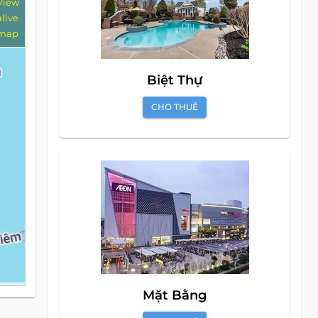
View
alive
map
Biệt Thự
CHO THUÊ
Mặt Bằng