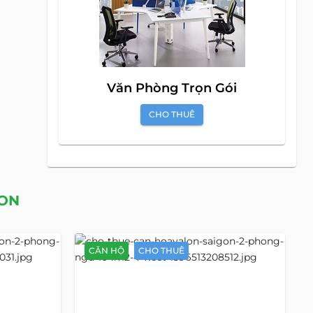
Văn Phòng Trọn Gói
CHO THUÊ
GON
CĂN HỘ
CHO THUÊ