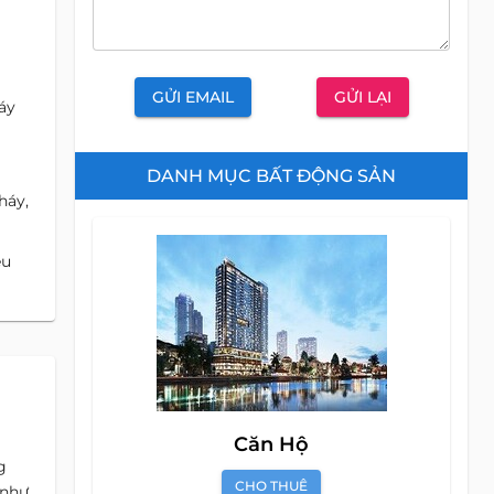
GỬI EMAIL
GỬI LẠI
áy
DANH MỤC BẤT ĐỘNG SẢN
háy,
êu
Căn Hộ
g
CHO THUÊ
 như