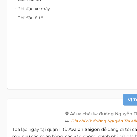
- Phí đậu xe máy
- Phí đậu ô tô
Vị T
Äá»‹a chá»‰: đường Nguyễn T
Địa chỉ cũ:
đường Nguyễn Thị Min
Tọa lạc ngay tại quận 1, từ
Avalon Saigon
dễ dàng đi tới c
mại như các ngân hàng, các văn phòng chính phủ và các h