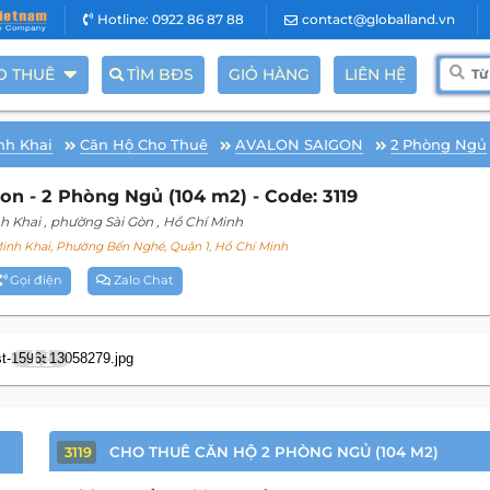
Hotline: 0922 86 87 88
contact@globalland.vn
O THUÊ
TÌM BĐS
GIỎ HÀNG
LIÊN HỆ
nh Khai
Căn Hộ Cho Thuê
AVALON SAIGON
2 Phòng Ngủ
n - 2 Phòng Ngủ (104 m2) - Code: 3119
h Khai
, phường Sài Gòn
, Hồ Chí Minh
nh Khai, Phường Bến Nghé, Quận 1, Hồ Chí Minh
Gọi điện
Zalo Chat
11
CHO THUÊ CĂN HỘ 2 PHÒNG NGỦ (104 M2)
3119