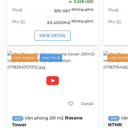
3.028 USD
Thuế
(Không gồm)
Thuế
10% VAT
Phí QL
(Không gồm)
Phí QL
3.5 USD/m2
VIEW DETAIL
VĂN PHÒNG
CHO THUÊ
VĂN PHÒ
Detail
Rosana
Văn phòng 291 m2
Vă
5376
5394
Tower
NTMK