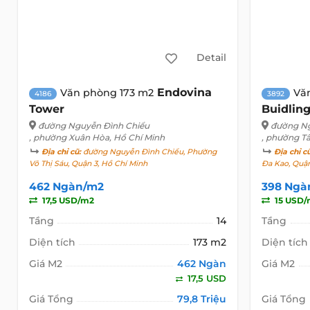
Detail
Endovina
Văn phòng 173 m2
Vă
4186
3892
Tower
Buidlin
đường Nguyễn Đình Chiểu
đường Ng
, phường Xuân Hòa, Hồ Chí Minh
, phường T
Địa chỉ cũ:
đường Nguyễn Đình Chiểu, Phường
Địa chỉ c
Võ Thị Sáu, Quận 3, Hồ Chí Minh
Đa Kao, Quận
462 Ngàn/m2
398 Ngà
17,5 USD/m2
15 USD/
Tầng
14
Tầng
Diện tích
173 m2
Diện tích
Giá M2
462 Ngàn
Giá M2
17,5 USD
Giá Tổng
79,8 Triệu
Giá Tổng