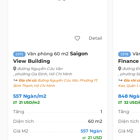
Detail
Saigon
Văn phòng 60 m2
Vă
5375
5378
View Building
Finance
đường Nguyễn Cửu Vân
đường Đi
, phường Gia Định, Hồ Chí Minh
, phường Sà
Địa chỉ cũ:
đường Nguyễn Cửu Vân, Phường 17,
Địa chỉ c
Bình Thạnh, Hồ Chí Minh
Kao, Quận 1,
557 Ngàn/m2
848 Ngà
21 USD/m2
32 USD
Tầng
1
Tầng
Diện tích
60 m2
Diện tích
Giá M2
557 Ngàn
Giá M2
21 USD