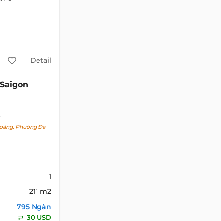
Detail
Saigon
h
oàng, Phường Đa
1
211 m2
795 Ngàn
30 USD