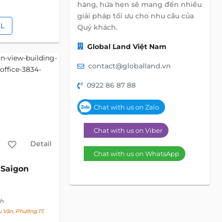
hàng, hứa hẹn sẽ mang đến nhiều
giải pháp tối ưu cho nhu cầu của
IL
Quý khách.
Global Land Việt Nam
contact@globalland.vn
0922 86 87 88
Chat with us on Zalo
Chat with us on Viber
Detail
Chat with us on WhatsApp
Saigon
nh
Vân, Phường 17,