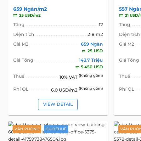
659 Ngàn/m2
557 Ngà
25 USD/m2
21 USD/
Tầng
12
Tầng
Diện tích
218 m2
Diện tích
Giá M2
659 Ngàn
Giá M2
25 USD
Giá Tổng
143,7 Triệu
Giá Tổng
5.450 USD
Thuế
(Không gồm)
Thuế
10% VAT
Phí QL
(Không gồm)
Phí QL
6.0 USD/m2
VIEW DETAIL
VĂN PHÒNG
CHO THUÊ
VĂN PHÒ