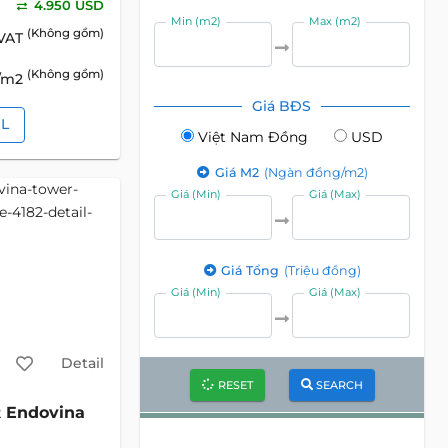
4.950 USD
Min (m2)
Max (m2)
(Không gồm)
 VAT
(Không gồm)
D/m2
Giá BĐS
IL
Việt Nam Đồng
USD
Giá M2
(Ngàn đồng/m2)
Giá (Min)
Giá (Max)
Giá Tổng
(Triệu đồng)
Giá (Min)
Giá (Max)
Detail
RESET
SEARCH
Endovina
2