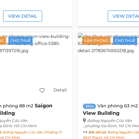
VIEW DETAIL
VIEW DETA
NG
CHO THUÊ
VĂN PHÒNG
CHO THUÊ
Detail
Saigon
n phòng 88 m2
Văn phòng 63 m2
3834
ilding
View Building
guyễn Cửu Vân
đường Nguyễn Cửu Vân
a Định, Hồ Chí Minh
, phường Gia Định, Hồ Chí Mi
ũ:
đường Nguyễn Cửu Vân, Phường 17,
Địa chỉ cũ:
đường Nguyễn Cửu 
Hồ Chí Minh
Bình Thạnh, Hồ Chí Minh