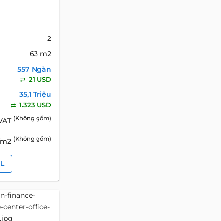
2
63 m2
557 Ngàn
21 USD
35,1 Triệu
1.323 USD
(Không gồm)
 VAT
(Không gồm)
D/m2
IL