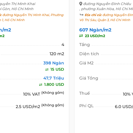
uyễn Thị Minh Khai
đường Nguyễn Đình Chiểu
i Gòn, Hồ Chí Minh
, phường Xuân Hòa, Hồ Chí M
ũ:
đường Nguyễn Thị Minh Khai, Phường
Địa chỉ cũ:
đường Nguyễn Đìn
 1, Hồ Chí Minh
Võ Thị Sáu, Quận 3, Hồ Chí Minh
n/m2
607 Ngàn/m2
m2
23 USD/m2
4
Tầng
120 m2
Diện tích
398 Ngàn
Giá M2
15 USD
47,7 Triệu
Giá Tổng
1.800 USD
(Không gồm)
Thuế
10% VAT
10%
(Không gồm)
Phí QL
2.5 USD/m2
6.0 US