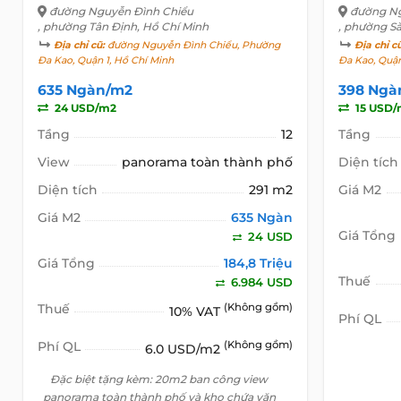
đường Nguyễn Đình Chiểu
đường Ng
, phường Tân Định, Hồ Chí Minh
, phường Sà
Địa chỉ cũ:
đường Nguyễn Đình Chiểu, Phường
Địa chỉ c
Đa Kao, Quận 1, Hồ Chí Minh
Đa Kao, Quận
635 Ngàn/m2
398 Ngà
24 USD/m2
15 USD/
Tầng
12
Tầng
View
panorama toàn thành phố
Diện tích
Diện tích
291 m2
Giá M2
Giá M2
635 Ngàn
Giá Tổng
24 USD
Giá Tổng
184,8 Triệu
Thuế
6.984 USD
Thuế
(Không gồm)
10% VAT
Phí QL
Phí QL
(Không gồm)
6.0 USD/m2
Đặc biệt tặng kèm: 20m2 ban công view
panorama toàn thành phố và kho chứa văn