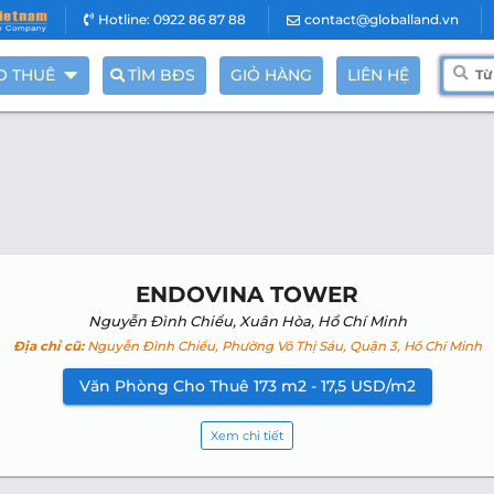
Hotline: 0922 86 87 88
contact@globalland.vn
O THUÊ
TÌM BĐS
GIỎ HÀNG
LIÊN HỆ
ENDOVINA TOWER
Nguyễn Đình Chiểu, Xuân Hòa, Hồ Chí Minh
Địa chỉ cũ:
Nguyễn Đình Chiểu, Phường Võ Thị Sáu, Quận 3, Hồ Chí Minh
Văn Phòng Cho Thuê 173 m2 - 17,5 USD/m2
Xem chi tiết