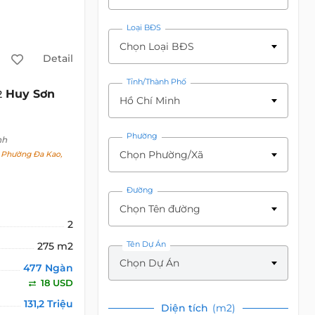
Loại BĐS
Chọn Loại BĐS
Detail
Tỉnh/Thành Phố
Huy Sơn
2
Hồ Chí Minh
Phường
nh
Chọn Phường/Xã
 Phường Đa Kao,
Đường
Chọn Tên đường
2
Tên Dự Án
275 m2
Chọn Dự Án
477 Ngàn
18 USD
131,2 Triệu
Diện tích
(m2)