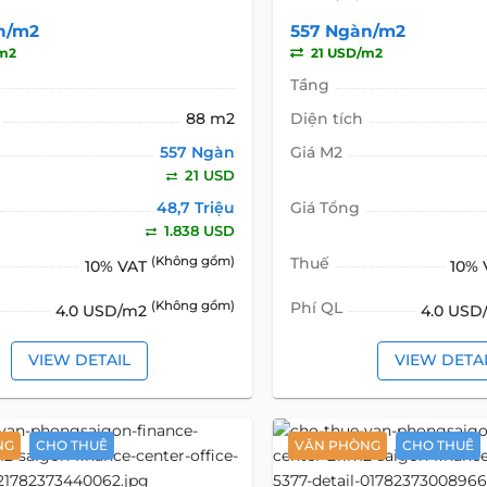
n/m2
557 Ngàn/m2
m2
21 USD/m2
Tầng
88 m2
Diện tích
557 Ngàn
Giá M2
21 USD
48,7 Triệu
Giá Tổng
1.838 USD
(Không gồm)
Thuế
10% VAT
10%
(Không gồm)
Phí QL
4.0 USD/m2
4.0 US
VIEW DETAIL
VIEW DETA
NG
CHO THUÊ
VĂN PHÒNG
CHO THUÊ