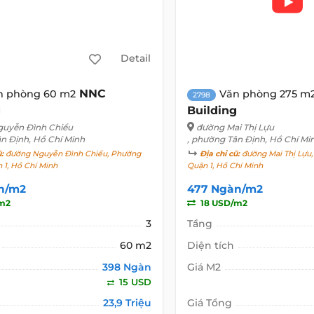
Detail
NNC
n phòng 60 m2
Văn phòng 275 m
2798
g
Building
uyễn Đình Chiểu
đường Mai Thị Lựu
ân Định, Hồ Chí Minh
, phường Tân Định, Hồ Chí Mi
ũ:
đường Nguyễn Đình Chiểu, Phường
Địa chỉ cũ:
đường Mai Thị Lựu,
 1, Hồ Chí Minh
Quận 1, Hồ Chí Minh
n/m2
477 Ngàn/m2
m2
18 USD/m2
3
Tầng
60 m2
Diện tích
398 Ngàn
Giá M2
15 USD
23,9 Triệu
Giá Tổng