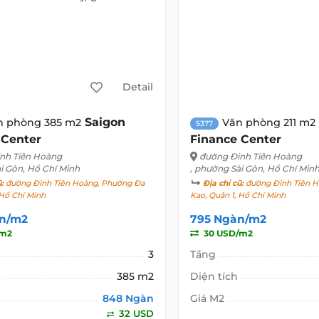
Detail
Saigon
n phòng 385 m2
Văn phòng 211 m2
5377
 Center
Finance Center
nh Tiên Hoàng
đường Đinh Tiên Hoàng
i Gòn, Hồ Chí Minh
, phường Sài Gòn, Hồ Chí Min
ũ:
đường Đinh Tiên Hoàng, Phường Đa
Địa chỉ cũ:
đường Đinh Tiên H
 Hồ Chí Minh
Kao, Quận 1, Hồ Chí Minh
n/m2
795 Ngàn/m2
/m2
30 USD/m2
3
Tầng
385 m2
Diện tích
848 Ngàn
Giá M2
32 USD