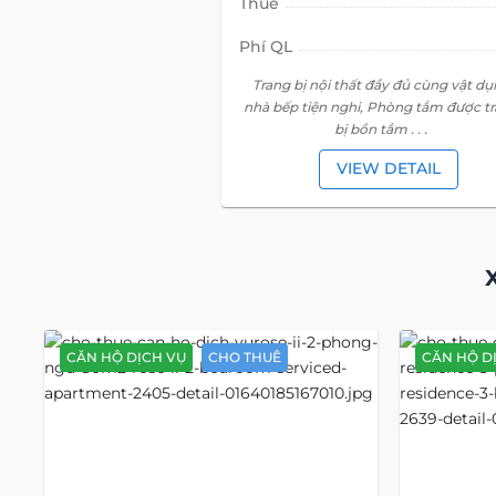
CĂN HỘ DỊCH VỤ
CHO THUÊ