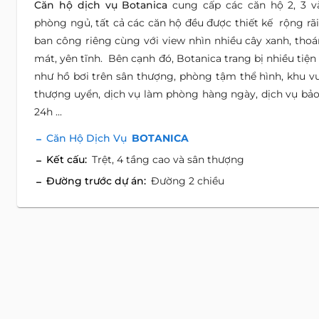
Căn hộ dịch vụ Botanica
cung cấp các căn hộ 2, 3 v
phòng ngủ, tất cả các căn hộ đều được thiết kế rộng rãi
ban công riêng cùng với view nhìn nhiều cây xanh, tho
mát, yên tĩnh. Bên cạnh đó, Botanica trang bị nhiều tiện 
như hồ bơi trên sân thượng, phòng tậm thể hình, khu v
thượng uyển, dịch vụ làm phòng hàng ngày, dịch vụ bảo
24h ...
Căn Hộ Dịch Vụ
BOTANICA
Kết cấu:
Trệt, 4 tầng cao và sân thượng
Đường trước dự án:
Đường 2 chiều
Điều Khoản
Điều khoản cơ bản:
- Thời hạn thuê: Từ 1 năm trở lên