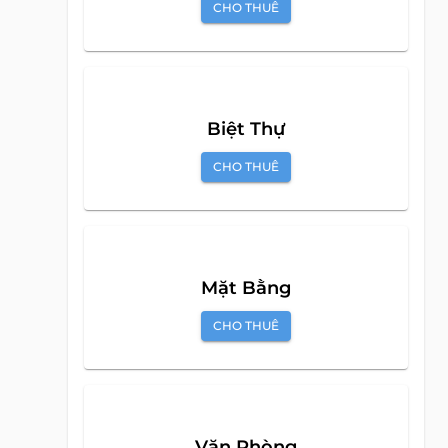
Căn Hộ Dịch Vụ
View
alive
CHO THUÊ
map