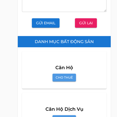
êu
GỬI EMAIL
GỬI LẠI
DANH MỤC BẤT ĐỘNG SẢN
hời
 quý
Căn Hộ
CHO THUÊ