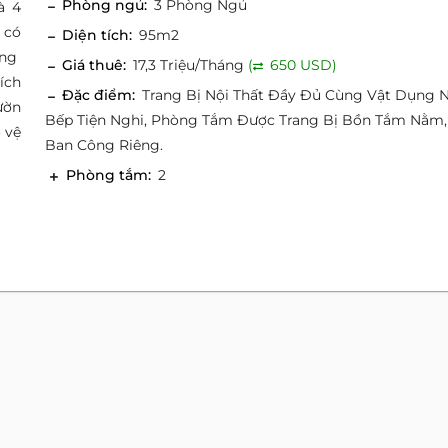
Phòng ngủ:
3 Phòng Ngủ
à 4
 có
Diện tích:
95m2
áng
Giá thuê:
17,3 Triệu/Tháng
(
650 USD)
ích
Đặc điểm:
Trang Bị Nội Thất Đầy Đủ Cùng Vật Dụng 
ườn
Bếp Tiện Nghi, Phòng Tắm Được Trang Bị Bồn Tắm Nằm,
 vệ
Ban Công Riêng.
Phòng tắm:
2
 | Dịch Vụ & Tiện Ích
Dịch vụ:
- Lễ tân chuyên nghiệp luôn sẵn sàng hỗ trợ khách hàng