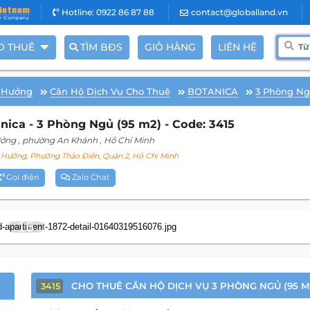
Hotline: 0922 86 87 88
contact@globalland.vn
O THUÊ
TÌM BĐS
GIỎ HÀNG
LIÊN HỆ
 Hưởng
Căn Hộ Dịch Vụ Cho Thuê
BOTANICA
3 Phòng N
ica - 3 Phòng Ngủ (95 m2) - Code: 3415
ưởng
, phường An Khánh
, Hồ Chí Minh
Hưởng, Phường Thảo Điền, Quận 2, Hồ Chí Minh
Gọi điện
Zalo Chat
16
CHO THUÊ CĂN HỘ DỊCH VỤ 3 PHÒNG NGỦ (95 M
3415