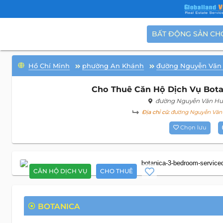
BẤT ĐỘNG SẢN CH
Hồ Chí Minh
phường An Khánh
đường Nguyễn Văn
Cho Thuê Căn Hộ Dịch Vụ Botan
đường Nguyễn Văn H
Địa chỉ cũ:
đường Nguyễn Văn 
Chọn lưu
CĂN HỘ DỊCH VỤ
CHO THUÊ
BOTANICA