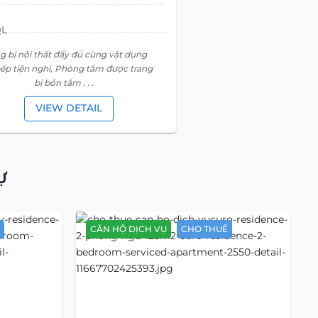
Văn Phòng Trọn Gói
CHO THUÊ
HỘ DỊCH VỤ
CHO THUÊ