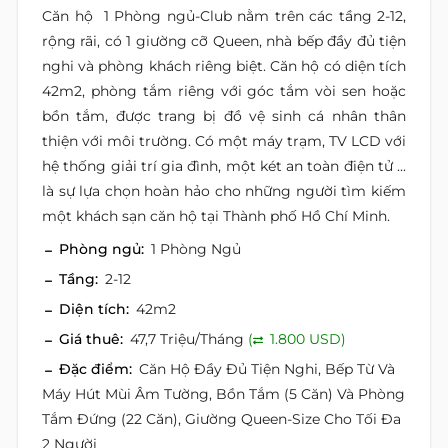
Căn hộ 1 Phòng ngủ-Club nằm trên các tầng 2-12,
rộng rãi, có 1 giường cỡ Queen, nhà bếp đầy đủ tiện
nghi và phòng khách riêng biệt. Căn hộ có diện tích
42m2, phòng tắm riêng với góc tắm vòi sen hoặc
bồn tắm, được trang bị đồ vệ sinh cá nhân thân
thiện với môi trường. Có một máy trạm, TV LCD với
hệ thống giải trí gia đình, một két an toàn điện tử ...
là sự lựa chọn hoàn hảo cho những người tìm kiếm
một khách sạn căn hộ tại Thành phố Hồ Chí Minh.
Phòng ngủ:
1 Phòng Ngủ
Tầng:
2-12
Diện tích:
42m2
Giá thuê:
47,7 Triệu/Tháng
(
1.800 USD)
Đặc điểm:
Căn Hộ Đầy Đủ Tiện Nghi, Bếp Từ Và
Máy Hút Mùi Âm Tường, Bồn Tắm (5 Căn) Và Phòng
Tắm Đứng (22 Căn), Giường Queen-Size Cho Tối Đa
2 Người