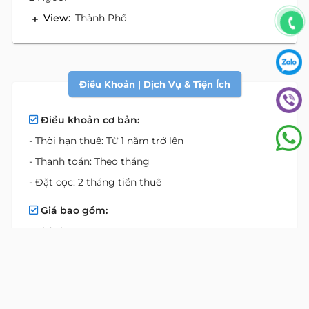
View:
Thành Phố
Điều Khoản | Dịch Vụ & Tiện Ích
Điều khoản cơ bản:
- Thời hạn thuê: Từ 1 năm trở lên
- Thanh toán: Theo tháng
- Đặt cọc: 2 tháng tiền thuê
Giá bao gồm:
- Phí phục vụ
- Căn hộ đầy đủ tiện nghi
- Dịch vụ Làm phòng mỗi ngày
- Thay ra thay khăn, trải giường & bao gối