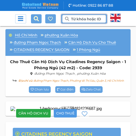
Hotline: 0922 86 87 88
Hồ Chí Minh
phường Xuân Hòa
đường Phạm Ngọc Thạch
Căn Hộ Dịch Vụ Cho Thuê
CITADINES REGENCY SAIGON
1 Phòng Ngủ
Cho Thuê Căn Hộ Dịch Vụ Citadines Regency Saigon - 1
Phòng Ngủ (42 m2) - Code: 2939
đường Phạm Ngọc Thạch
, phường Xuân Hòa
Địa chỉ cũ:
đường Phạm Ngọc Thạch, Phường Võ Thị Sáu, Quận 3, Hồ Chí Minh
Chọn lưu
Gọi điện
Zalo Chat
16
CĂN HỘ DỊCH VỤ
CHO THUÊ
CITADINES REGENCY SAIGON