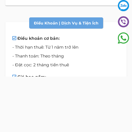
Điều Khoản | Dịch Vụ & Tiện Ích
Điều khoản cơ bản:
- Thời hạn thuê: Từ 1 năm trở lên
- Thanh toán: Theo tháng
- Đặt cọc: 2 tháng tiền thuê
Giá bao gồm:
- Căn hộ đầy đủ tiện nghi
- Dịch vụ Làm phòng hàng ngày & thay khăn
- Thay ra trải giường & bao gối
- Dịch vụ giặt ủi đồ cá nhân
- Đường truyền internet tốc độ cao
- Truyền hình cáp với nhiều kênh quốc tế