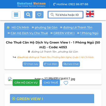
Hotline: 0922 86 87 88
Hồ Chí Minh
phường Sài Gòn
đường Lê Thánh Tôn
Căn Hộ Dịch Vụ Cho Thuê
GREEN VIEW I
1 Phòng Ngủ
Cho Thuê Căn Hộ Dịch Vụ Green View I - 1 Phòng Ngủ (50
m2) - Code: 4053
đường Lê Thánh Tôn
, phường Sài Gòn
Địa chỉ cũ:
đường Lê Thánh Tôn, Phường Bến Nghé, Quận 1, Hồ Chí Minh
Chọn lưu
Gọi điện
Zalo Chat
7
CĂN HỘ DỊCH VỤ
CHO THUÊ
GREEN VIEW I