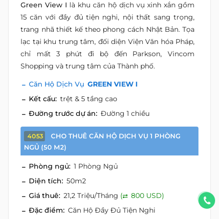
Green View I
là khu căn hộ dịch vụ xinh xắn gồm
15 căn với đầy đủ tiện nghi, nội thất sang trọng,
trang nhã thiết kế theo phong cách Nhật Bản. Tọa
lạc tại khu trung tâm, đối diện Viện Văn hóa Pháp,
chỉ mất 3 phút đi bộ đến Parkson, Vincom
Shopping và trung tâm của Thành phố.
Căn Hộ Dịch Vụ
GREEN VIEW I
Kết cấu:
trệt & 5 tầng cao
Đường trước dự án:
Đường 1 chiều
CHO THUÊ CĂN HỘ DỊCH VỤ 1 PHÒNG
4053
NGỦ (50 M2)
Phòng ngủ:
1 Phòng Ngủ
Diện tích:
50m2
Giá thuê:
21,2 Triệu/Tháng
(
800 USD)
Đặc điểm:
Căn Hộ Đầy Đủ Tiện Nghi