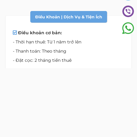
Điều Khoản | Dịch Vụ & Tiện Ích
Điều khoản cơ bản:
- Thời hạn thuê: Từ 1 năm trở lên
- Thanh toán: Theo tháng
- Đặt cọc: 2 tháng tiền thuê
Giá bao gồm:
- Căn hộ đầy đủ tiện nghi
- Dịch vụ Làm phòng hàng ngày & thay khăn
- Thay ra trải giường & bao gối
- Dịch vụ giặt ủi đồ cá nhân
- Đường truyền internet tốc độ cao
- Truyền hình cáp với nhiều kênh quốc tế