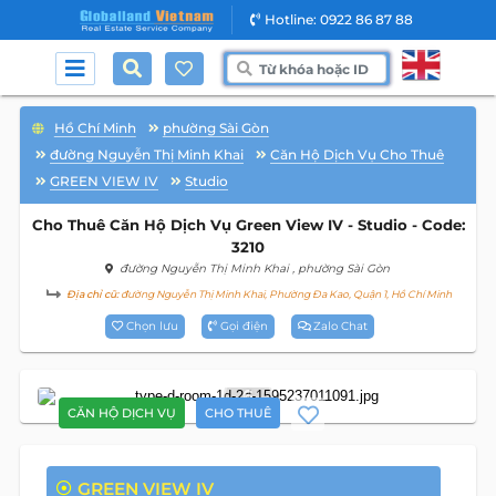
Hotline: 0922 86 87 88
Hồ Chí Minh
phường Sài Gòn
đường Nguyễn Thị Minh Khai
Căn Hộ Dịch Vụ Cho Thuê
GREEN VIEW IV
Studio
Cho Thuê Căn Hộ Dịch Vụ Green View IV - Studio - Code:
3210
đường Nguyễn Thị Minh Khai
, phường Sài Gòn
Địa chỉ cũ:
đường Nguyễn Thị Minh Khai, Phường Đa Kao, Quận 1, Hồ Chí Minh
Chọn lưu
Gọi điện
Zalo Chat
6
CĂN HỘ DỊCH VỤ
CHO THUÊ
GREEN VIEW IV