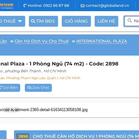
Hotline: 0922 86 87 88
contact@globalland.vn
O THUÊ
TÌM BĐS
GIỎ HÀNG
LIÊN HỆ
Lão
Căn Hộ Dịch Vụ Cho Thuê
INTERNATIONAL PLAZA
nal Plaza - 1 Phòng Ngủ (74 m2) - Code: 2898
o
, phường Bến Thành
, Hồ Chí Minh
o, Phường Phạm Ngũ Lão, Quận 1, Hồ Chí Minh
Gọi điện
Zalo Chat
13
CHO THUÊ CĂN HỘ DỊCH VỤ 1 PHÒNG NGỦ (74 M
2898