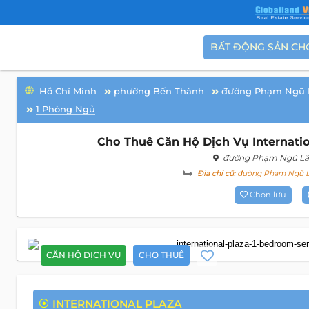
BẤT ĐỘNG SẢN CH
Hồ Chí Minh
phường Bến Thành
đường Phạm Ngũ 
1 Phòng Ngủ
Cho Thuê Căn Hộ Dịch Vụ Internatio
đường Phạm Ngũ Lã
Địa chỉ cũ:
đường Phạm Ngũ Lã
Chọn lưu
CĂN HỘ DỊCH VỤ
CHO THUÊ
INTERNATIONAL PLAZA