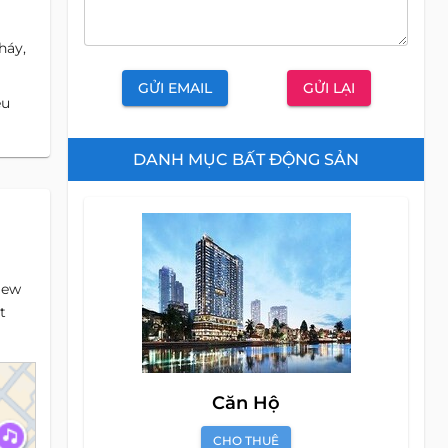
háy,
GỬI EMAIL
GỬI LẠI
êu
DANH MỤC BẤT ĐỘNG SẢN
New
t
Căn Hộ
CHO THUÊ