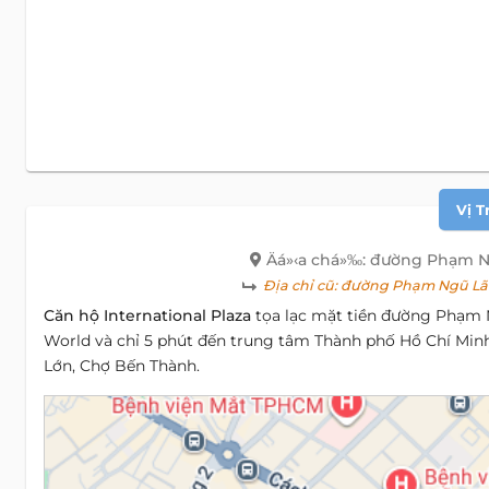
Vị T
Äá»‹a chá»‰: đường Phạm N
Địa chỉ cũ:
đường Phạm Ngũ Lão
Căn hộ International Plaza
tọa lạc mặt tiền đường Phạm N
World và chỉ 5 phút đến trung tâm Thành phố Hồ Chí Minh
Lớn, Chợ Bến Thành.