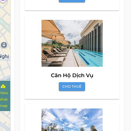
Căn Hộ Dịch Vụ
CHO THUÊ
View
alive
map