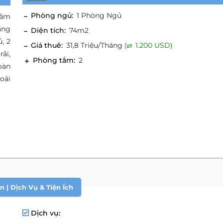
Phòng ngủ:
1 Phòng Ngủ
tâm
ầng
Diện tích:
74m2
, 2
Giá thuê:
31,8 Triệu/Tháng
(
1.200 USD)
ãi,
Phòng tắm:
2
oàn
oải
 | Dịch Vụ & Tiện Ích
Dịch vụ: