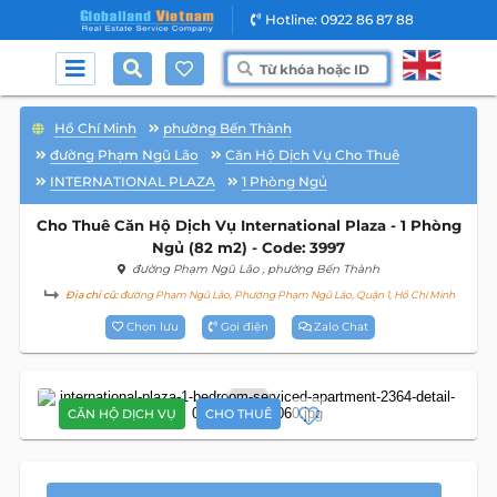
Hotline: 0922 86 87 88
Hồ Chí Minh
phường Bến Thành
đường Phạm Ngũ Lão
Căn Hộ Dịch Vụ Cho Thuê
INTERNATIONAL PLAZA
1 Phòng Ngủ
Cho Thuê Căn Hộ Dịch Vụ International Plaza - 1 Phòng
Ngủ (82 m2) - Code: 3997
đường Phạm Ngũ Lão
, phường Bến Thành
Địa chỉ cũ:
đường Phạm Ngũ Lão, Phường Phạm Ngũ Lão, Quận 1, Hồ Chí Minh
Chọn lưu
Gọi điện
Zalo Chat
12
CĂN HỘ DỊCH VỤ
CHO THUÊ