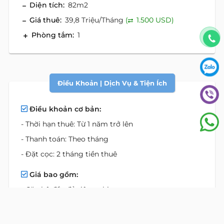
Diện tích:
82m2
Giá thuê:
39,8 Triệu/Tháng
(
1.500 USD)
Phòng tắm:
1
Điều Khoản | Dịch Vụ & Tiện Ích
Điều khoản cơ bản:
- Thời hạn thuê: Từ 1 năm trở lên
- Thanh toán: Theo tháng
- Đặt cọc: 2 tháng tiền thuê
Giá bao gồm:
- Căn hộ đầy đủ tiện nghi
- Dịch vụ dọn phòng
- Truy cập Internet Cáp quang Băng thông rộng