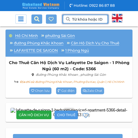
Hotline: 0922 86 87 88
Hồ Chí Minh
phường Sài Gòn
đường Phùng Khắc Khoan
Căn Hộ Dịch Vụ Cho Thuê
LAFAYETTE DE SAIGON
1 Phòng Ngủ
Cho Thuê Căn Hộ Dịch Vụ Lafayette De Saigon - 1 Phòng
Ngủ (60 m2) - Code: 5366
đường Phùng Khắc Khoan
, phường Sài Gòn
Địa chỉ cũ:
đường Phùng Khắc Khoan, Phường Đa Kao, Quận 1, Hồ Chí Minh
Chọn lưu
Gọi điện
Zalo Chat
22
CĂN HỘ DỊCH VỤ
CHO THUÊ