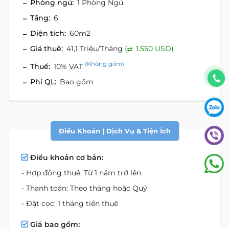
Phòng ngủ:
1 Phòng Ngủ
Tầng:
6
Diện tích:
60m2
Giá thuê:
41,1 Triệu/Tháng
(
1.550 USD)
(Không gồm)
Thuế:
10% VAT
Phí QL:
Bao gồm
Điều Khoản | Dịch Vụ & Tiện Ích
Điều khoản cơ bản:
- Hợp đồng thuê: Từ 1 năm trở lên
- Thanh toán: Theo tháng hoặc Quý
- Đặt cọc: 1 tháng tiền thuê
Giá bao gồm: