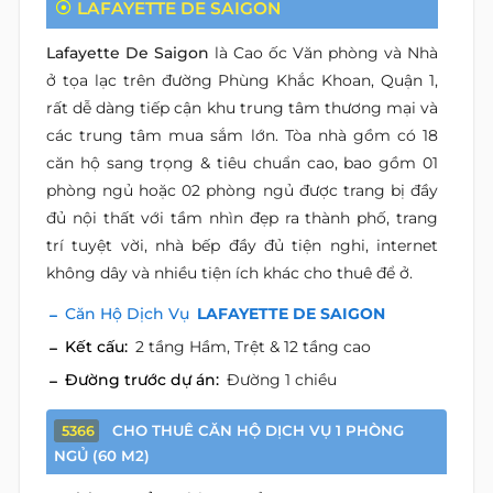
LAFAYETTE DE SAIGON
Lafayette De Saigon
là Cao ốc Văn phòng và Nhà
ở tọa lạc trên đường Phùng Khắc Khoan, Quận 1,
rất dễ dàng tiếp cận khu trung tâm thương mại và
các trung tâm mua sắm lớn. Tòa nhà gồm có 18
căn hộ sang trọng & tiêu chuẩn cao, bao gồm 01
phòng ngủ hoặc 02 phòng ngủ được trang bị đầy
đủ nội thất với tầm nhìn đẹp ra thành phố, trang
trí tuyệt vời, nhà bếp đầy đủ tiện nghi, internet
không dây và nhiều tiện ích khác cho thuê để ở.
Căn Hộ Dịch Vụ
LAFAYETTE DE SAIGON
Kết cấu:
2 tầng Hầm, Trệt & 12 tầng cao
Đường trước dự án:
Đường 1 chiều
CHO THUÊ CĂN HỘ DỊCH VỤ 1 PHÒNG
5366
NGỦ (60 M2)