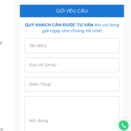
GỬI YÊU CẦU
QUÝ KHÁCH CẦN ĐƯỢC TƯ VẤN
Xin vui lòng
gửi ngay cho chúng tôi nhé!
i
Tên BĐS
Địa chỉ Email
Điện Thoại
Nội dung
êu