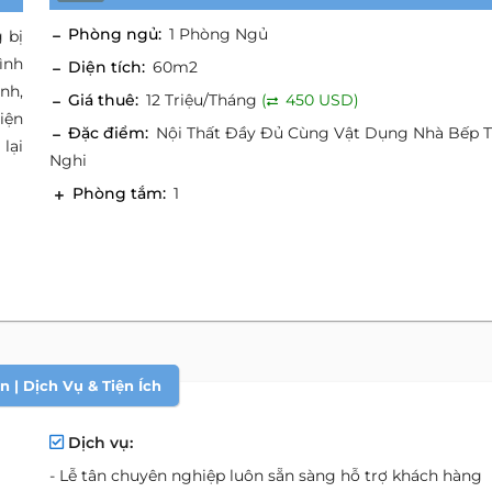
Phòng ngủ:
1 Phòng Ngủ
 bị
ình
Diện tích:
60m2
nh,
Giá thuê:
12 Triệu/Tháng
(
450 USD)
iện
Đặc điểm:
Nội Thất Đầy Đủ Cùng Vật Dụng Nhà Bếp T
lại
Nghi
Phòng tắm:
1
 | Dịch Vụ & Tiện Ích
Dịch vụ:
- Lễ tân chuyên nghiệp luôn sẵn sàng hỗ trợ khách hàng