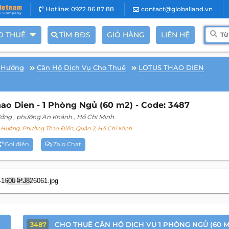
Hotline: 0922 86 87 88
contact@globalland.vn
O THUÊ
TÌM BĐS
GIỎ HÀNG
LIÊN HỆ
 Hưởng
Căn Hộ Dịch Vụ Cho Thuê
LOTUS THAO DIEN
ao Dien - 1 Phòng Ngủ (60 m2) - Code: 3487
ưởng
, phường An Khánh
, Hồ Chí Minh
Hưởng, Phường Thảo Điền, Quận 2, Hồ Chí Minh
Gọi điện
Zalo Chat
12
CHO THUÊ CĂN HỘ DỊCH VỤ 1 PHÒNG NGỦ (60 M
3487