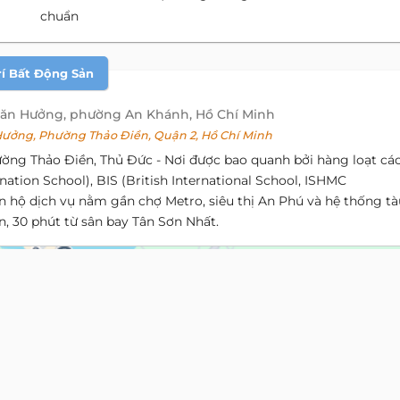
chuẩn
rí Bất Động Sản
Văn Hưởng, phường An Khánh, Hồ Chí Minh
ởng, Phường Thảo Điền, Quận 2, Hồ Chí Minh
ường Thảo Điền, Thủ Đức - Nơi được bao quanh bởi hàng loạt cá
rnation School), BIS (British International School, ISHMC
căn hộ dịch vụ nằm gần chợ Metro, siêu thị An Phú và hệ thống tà
n, 30 phút từ sân bay Tân Sơn Nhất.