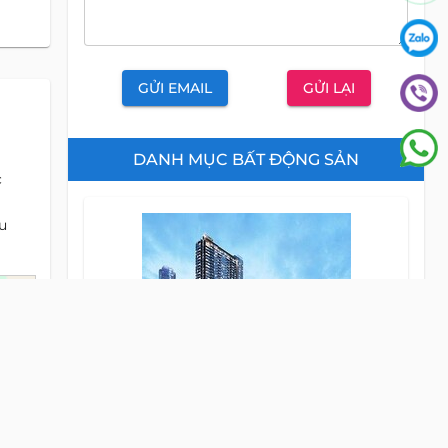
GỬI EMAIL
GỬI LẠI
DANH MỤC BẤT ĐỘNG SẢN
c
u
Căn Hộ
CHO THUÊ