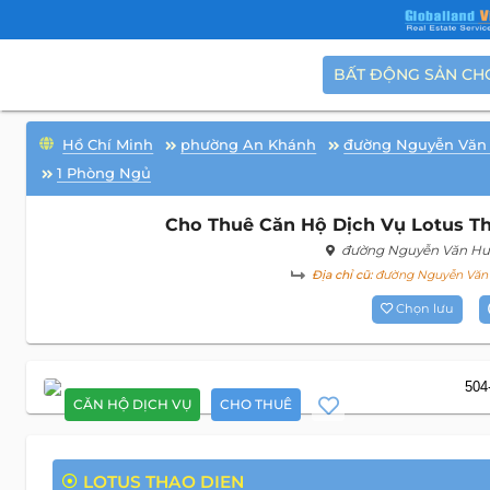
BẤT ĐỘNG SẢN CH
Hồ Chí Minh
phường An Khánh
đường Nguyễn Văn
1 Phòng Ngủ
Cho Thuê Căn Hộ Dịch Vụ Lotus Th
đường Nguyễn Văn H
Địa chỉ cũ:
đường Nguyễn Văn 
Chọn lưu
CĂN HỘ DỊCH VỤ
CHO THUÊ
LOTUS THAO DIEN