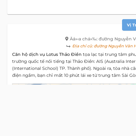
Vị T
Äá»‹a chá»‰: đường Nguyễn 
Địa chỉ cũ:
đường Nguyễn Văn Hư
Căn hộ dịch vụ Lotus Thảo Điền
tọa lạc tại trung tâm ph
trường quốc tế nổi tiếng tại Thảo Điền: AIS (Australia Inte
(International School) TP. Thành phố). Ngoài ra, tòa nhà 
điện ngầm, bạn chỉ mất 10 phút lái xe từ trung tâm Sài Gò