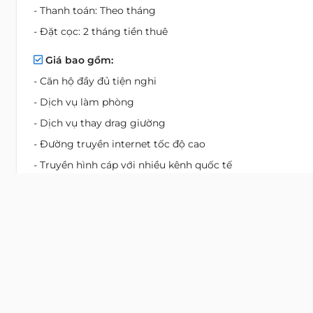
- Thanh toán: Theo tháng
- Đặt cọc: 2 tháng tiền thuê
Giá bao gồm:
- Căn hộ đầy đủ tiện nghi
- Dịch vụ làm phòng
- Dịch vụ thay drag giường
- Đường truyền internet tốc độ cao
- Truyền hình cáp với nhiều kênh quốc tế
- Nước sinh hoạt
- Chổ đậu cho xe máy
- Sử dụng các tiện ích:
+ Phòng tập thể dục