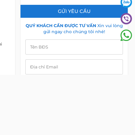
GỬI YÊU CẦU
QUÝ KHÁCH CẦN ĐƯỢC TƯ VẤN
Xin vui lòng
gửi ngay cho chúng tôi nhé!
i
Tên BĐS
Địa chỉ Email
Điện Thoại
Nội dung
êu