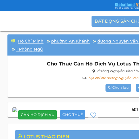
BẤT ĐỘNG SẢN CH
Hồ Chí Minh
phường An Khánh
đường Nguyễn Văn
1 Phòng Ngủ
Cho Thuê Căn Hộ Dịch Vụ Lotus Th
đường Nguyễn Văn H
Địa chỉ cũ:
đường Nguyễn Văn 
Chọn lưu
CĂN HỘ DỊCH VỤ
CHO THUÊ
LOTUS THAO DIEN