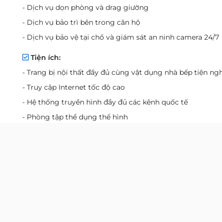
- Dịch vụ dọn phòng và drag giường
- Dịch vụ bảo trì bên trong căn hộ
- Dịch vụ bảo vệ tại chổ và giám sát an ninh camera 24/7
Tiện ích:
- Trang bị nội thất đầy đủ cùng vật dụng nhà bếp tiện ngh
- Truy cập Internet tốc độ cao
- Hệ thống truyền hình đầy đủ các kênh quốc tế
- Phòng tập thể dụng thể hình
- Khu vực đỗ xe:
1 tầng hầm để đậu xe
- Thang máy:
1 thang khách
- Điện dự phòng:
100% điện dự phòng cho thang máy và
thiết bị điện
- Điều hòa:
Máy lạnh điều hòa riêng cho từng khu vực
- PCCC:
Hệ thống PCCC báo cháy theo tiêu chuẩn
- Lối thoát hiểm:
Hệ thống thang thoát hiểm đảm bảo ti