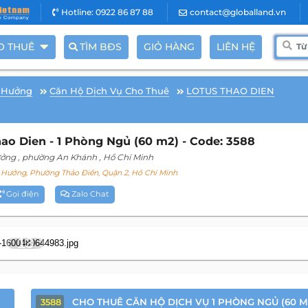
Hotline: 0922 86 87 88
contact@globalland.vn
O THUÊ
TÌM BĐS
GIỎ HÀNG
LIÊN HỆ
 Hưởng
Căn Hộ Dịch Vụ Cho Thuê
LOTUS THAO DIEN
ao Dien - 1 Phòng Ngủ (60 m2) - Code: 3588
ưởng
, phường An Khánh
, Hồ Chí Minh
Hưởng, Phường Thảo Điền, Quận 2, Hồ Chí Minh
Gọi điện
Zalo Chat
13
CHO THUÊ CĂN HỘ DỊCH VỤ 1 PHÒNG NGỦ (60 M
3588