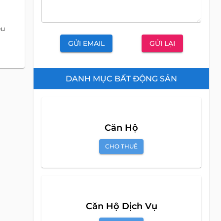
êu
GỬI EMAIL
GỬI LẠI
DANH MỤC BẤT ĐỘNG SẢN
Căn Hộ
CHO THUÊ