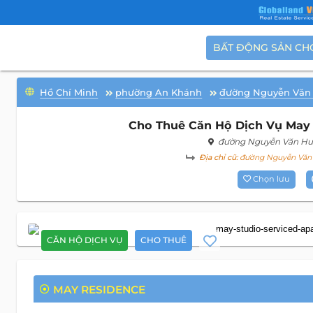
BẤT ĐỘNG SẢN CH
Hồ Chí Minh
phường An Khánh
đường Nguyễn Văn
Cho Thuê Căn Hộ Dịch Vụ May R
đường Nguyễn Văn H
Địa chỉ cũ:
đường Nguyễn Văn 
Chọn lưu
CĂN HỘ DỊCH VỤ
CHO THUÊ
MAY RESIDENCE