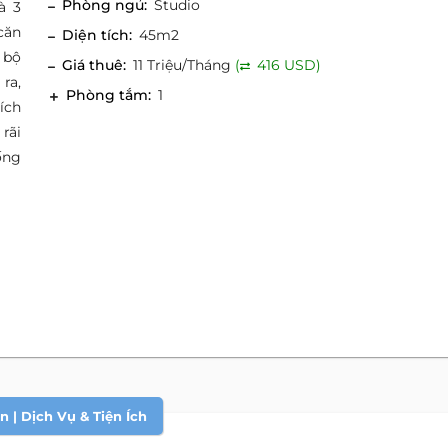
Phòng ngủ:
Studio
à 3
căn
Diện tích:
45m2
 bộ
Giá thuê:
11 Triệu/Tháng
(
416 USD)
 ra,
Phòng tắm:
1
ích
rãi
ống
 | Dịch Vụ & Tiện Ích