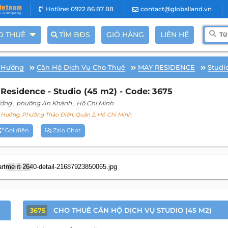
Hotline: 0922 86 87 88
contact@globalland.vn
O THUÊ
TÌM BĐS
GIỎ HÀNG
LIÊN HỆ
 Hưởng
Căn Hộ Dịch Vụ Cho Thuê
MAY RESIDENCE
Studi
esidence - Studio (45 m2) - Code: 3675
ưởng
, phường An Khánh
, Hồ Chí Minh
Hưởng, Phường Thảo Điền, Quận 2, Hồ Chí Minh
Gọi điện
Zalo Chat
11
CHO THUÊ CĂN HỘ DỊCH VỤ STUDIO (45 M2)
3675