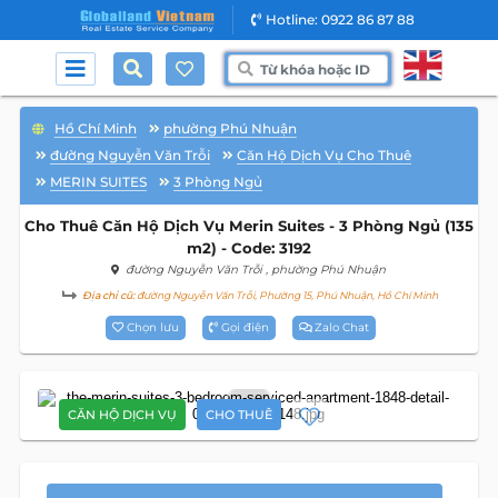
Hotline: 0922 86 87 88
Hồ Chí Minh
phường Phú Nhuận
đường Nguyễn Văn Trỗi
Căn Hộ Dịch Vụ Cho Thuê
MERIN SUITES
3 Phòng Ngủ
Cho Thuê Căn Hộ Dịch Vụ Merin Suites - 3 Phòng Ngủ (135
m2) - Code: 3192
đường Nguyễn Văn Trỗi
, phường Phú Nhuận
Địa chỉ cũ:
đường Nguyễn Văn Trỗi, Phường 15, Phú Nhuận, Hồ Chí Minh
Chọn lưu
Gọi điện
Zalo Chat
10
CĂN HỘ DỊCH VỤ
CHO THUÊ