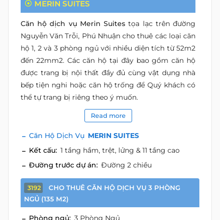
MERIN SUITES
Căn hộ dịch vụ Merin Suites
tọa lạc trên đường
Nguyễn Văn Trỗi, Phú Nhuận cho thuê các loại căn
hộ 1, 2 và 3 phòng ngủ với nhiều diện tích từ 52m2
đến 22mm2. Các căn hộ tại đây bao gồm căn hộ
được trang bị nội thất đầy đủ cùng vật dụng nhà
bếp tiện nghi hoặc căn hộ trống để Quý khách có
thể tự trang bị riêng theo ý muốn.
Read more
Căn Hộ Dịch Vụ
MERIN SUITES
Kết cấu:
1 tầng hầm, trệt, lửng & 11 tầng cao
Đường trước dự án:
Đường 2 chiều
CHO THUÊ CĂN HỘ DỊCH VỤ 3 PHÒNG
3192
NGỦ (135 M2)
Phòng ngủ:
3 Phòng Ngủ