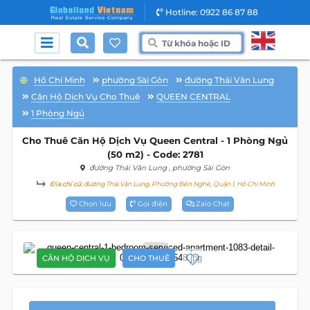
Hotline: 0922 86 87 88
Hồ Chí Minh
phường Sài Gòn
đường Thái Văn Lung
Căn Hộ Dịch Vụ Cho Thuê
QUEEN CENTRAL
1 Phòng Ngủ
Cho Thuê Căn Hộ Dịch Vụ Queen Central - 1 Phòng Ngủ
(50 m2) - Code: 2781
đường Thái Văn Lung
, phường Sài Gòn
Địa chỉ cũ:
đường Thái Văn Lung, Phường Bến Nghé, Quận 1, Hồ Chí Minh
Chọn lưu
Gọi điện
Zalo Chat
9
CĂN HỘ DỊCH VỤ
CHO THUÊ