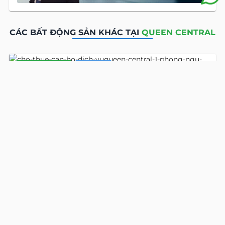
CÁC BẤT ĐỘNG SẢN KHÁC TẠI
QUEEN CENTRAL
CĂN HỘ DỊCH VỤ
CHO THUÊ
Detail
Queen Central
Căn Hộ Dịch Vụ 1 phòng ngủ
2865
đường Thái Văn Lung
, phường Sài Gòn, Hồ Chí Minh
Địa chỉ cũ:
đường Thái Văn Lung, Phường Bến Nghé, Quận 1, Hồ