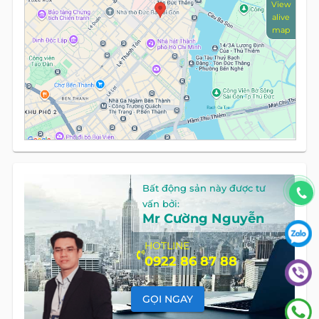
View
alive
map
Bất động sản này được tư
vấn bởi:
Mr Cường Nguyễn
HOTLINE
0922 86 87 88
GỌI NGAY