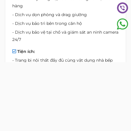
hàng
- Dịch vụ dọn phòng và drag giường
- Dịch vụ bảo trì bên trong căn hộ
- Dịch vụ bảo vệ tại chổ và giám sát an ninh camera
24/7
Tiện ích:
- Trang bị nội thất đầy đủ cùng vật dụng nhà bếp
tiện nghi
- Truy cập Internet tốc độ cao
- Hệ thống truyền hình đầy đủ các kênh quốc tế
- Phòng tập thể dụng thể hình
- Hồ bơi trên sân thượng
- Phòng xông hơi khô & bể sục Jacuzzi
- Khu tổ chức tiệc ngoài trời ngay trên tầng mái
- Khu vực đỗ xe:
1 tầng hầm để đậu xe