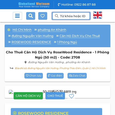
Hotline: 0922 86 87 88
Hồ Chí Minh
phường An Khánh
đường Nguyễn Văn Hưởng
Căn Hộ Dịch Vụ Cho Thuê
ROSEWOOD RESIDENCE
1 Phòng Ngủ
Cho Thuê Căn Hộ Dịch Vụ RoseWood Residence - 1 Phòng
Ngủ (50 m2) - Code: 2708
đường Nguyễn Văn Hưởng
, phường An Khánh
Địa chỉ cũ:
đường Nguyễn Văn Hưởng, Phường Thảo Điền, Quận 2, Hồ Chí Minh
Chọn lưu
Gọi điện
Zalo Chat
10
CĂN HỘ DỊCH VỤ
CHO THUÊ
ROSEWOOD RESIDENCE