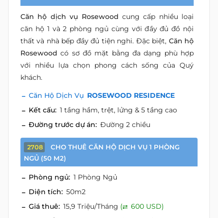
Căn hộ dịch vụ Rosewood
cung cấp nhiều loại
căn hộ 1 và 2 phòng ngủ cùng với đầy đủ đồ nội
thất và nhà bếp đầy đủ tiện nghi. Đặc biệt,
Căn hộ
Rosewood
có sơ đồ mặt bằng đa dạng phù hợp
với nhiều lựa chọn phong cách sống của Quý
khách.
Căn Hộ Dịch Vụ
ROSEWOOD RESIDENCE
Kết cấu:
1 tầng hầm, trệt, lửng & 5 tầng cao
Đường trước dự án:
Đường 2 chiều
CHO THUÊ CĂN HỘ DỊCH VỤ 1 PHÒNG
2708
NGỦ (50 M2)
Phòng ngủ:
1 Phòng Ngủ
Diện tích:
50m2
Giá thuê:
15,9 Triệu/Tháng
(
600 USD)