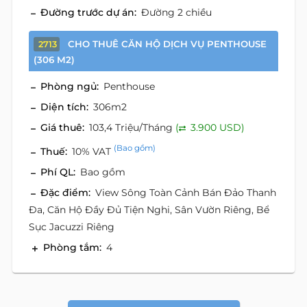
Đường trước dự án:
Đường 2 chiều
CHO THUÊ CĂN HỘ DỊCH VỤ PENTHOUSE
2713
(306 M2)
Phòng ngủ:
Penthouse
Diện tích:
306m2
Giá thuê:
103,4 Triệu/Tháng
(
3.900 USD)
(Bao gồm)
Thuế:
10% VAT
Phí QL:
Bao gồm
Đặc điểm:
View Sông Toàn Cảnh Bán Đảo Thanh
Đa, Căn Hộ Đầy Đủ Tiện Nghi, Sân Vườn Riêng, Bể
Sục Jacuzzi Riêng
Phòng tắm:
4