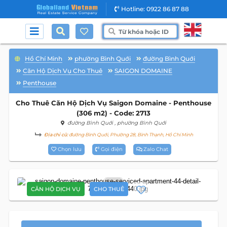
Hotline: 0922 86 87 88
Hồ Chí Minh
phường Bình Quới
đường Bình Quới
Căn Hộ Dịch Vụ Cho Thuê
SAIGON DOMAINE
Penthouse
Cho Thuê Căn Hộ Dịch Vụ Saigon Domaine - Penthouse
(306 m2) - Code: 2713
đường Bình Quới
, phường Bình Quới
Địa chỉ cũ:
đường Bình Quới, Phường 28, Bình Thạnh, Hồ Chí Minh
Chọn lưu
Gọi điện
Zalo Chat
30
CĂN HỘ DỊCH VỤ
CHO THUÊ