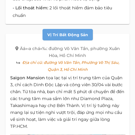
- Lối thoát hiểm:
2 lối thoát hiểm đảm bảo tiêu
chuẩn
Vị Trí Bất Động Sản
Äá»‹a chá»‰: đường Võ Văn Tần, phường Xuân
Hòa, Hồ Chí Minh
Địa chỉ cũ:
đường Võ Văn Tần, Phường Võ Thị Sáu,
Quận 3, Hồ Chí Minh
Saigon Mansion
tọa lạc tại vị trí trung tâm của Quận
3, chỉ cách Dinh Độc Lập và công viên 30/04 vài bước
chân. Từ tòa nhà, bạn chỉ mất 5 phút di chuyển để đến
các trung tâm mua sắm lớn như Diamond Plaza,
Takashimaya hay chợ Bến Thành. Vị trí lý tưởng này
mang lại sự tiện nghi vượt trội, đáp ứng mọi nhu cầu
về sinh hoạt, làm việc và giải trí ngay giữa lòng
TP.HCM.