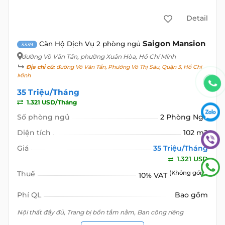
Detail
Saigon Mansion
Căn Hộ Dịch Vụ 2 phòng ngủ
3339
đường Võ Văn Tần
, phường Xuân Hòa, Hồ Chí Minh
Địa chỉ cũ:
đường Võ Văn Tần, Phường Võ Thị Sáu, Quận 3, Hồ Chí
Minh
35 Triệu/Tháng
1.321 USD/Tháng
Số phòng ngủ
2 Phòng Ngủ
Diện tích
102 m2
Giá
35 Triệu/Tháng
1.321 USD
Thuế
(Không gồm)
10% VAT
Phí QL
Bao gồm
Nội thất đầy đủ, Trang bị bồn tắm nằm, Ban công riêng