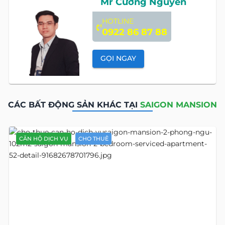
Mr Cường Nguyễn
HOTLINE
0922 86 87 88
GỌI NGAY
CÁC BẤT ĐỘNG SẢN KHÁC TẠI
SAIGON MANSION
CĂN HỘ DỊCH VỤ
CHO THUÊ