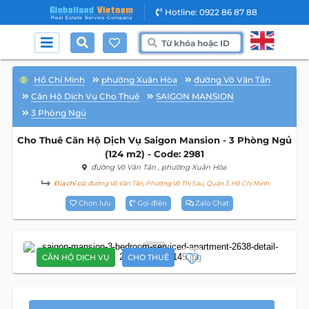
Hotline: 0922 86 87 88
Hồ Chí Minh
phường Xuân Hòa
đường Võ Văn Tần
Căn Hộ Dịch Vụ Cho Thuê
SAIGON MANSION
3 Phòng Ngủ
Cho Thuê Căn Hộ Dịch Vụ Saigon Mansion - 3 Phòng Ngủ
(124 m2) - Code: 2981
đường Võ Văn Tần
, phường Xuân Hòa
Địa chỉ cũ:
đường Võ Văn Tần, Phường Võ Thị Sáu, Quận 3, Hồ Chí Minh
Chọn lưu
Gọi điện
Zalo Chat
23
CĂN HỘ DỊCH VỤ
CHO THUÊ