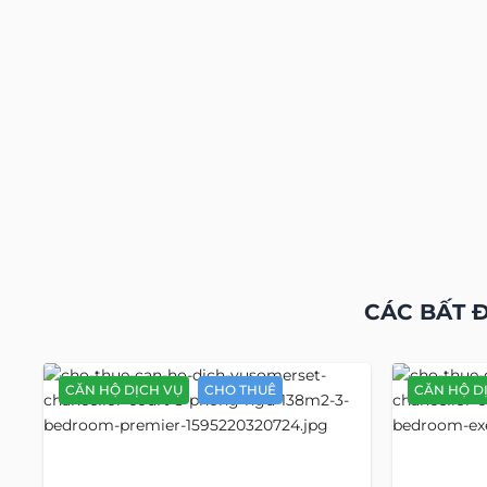
CÁC BẤT 
CĂN HỘ DỊCH VỤ
CHO THUÊ
CĂN HỘ D