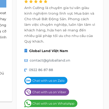
Anh Cường là chuyên gia tư vấn giàu
hoạt
kinh nghiệm trong lĩnh vực Mua bán và
 hay
Cho thuê Bất Động Sản. Phong cách
làm việc chuyên nghiệp, luôn tận tâm vì
hòng
khách hàng, hứa hẹn sẽ mang đến
g cỡ
nhiều giải pháp tối ưu cho nhu cầu của
linh
Quý khách.
Global Land Việt Nam
contact@globalland.vn
0922 86 87 88
 Đủ
Chat with us on Zalo
Chat with us on Viber
Chat with us on WhatsApp