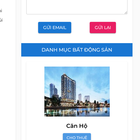
i
ủi
GỬI EMAIL
GỬI LẠI
DANH MỤC BẤT ĐỘNG SẢN
Căn Hộ
CHO THUÊ