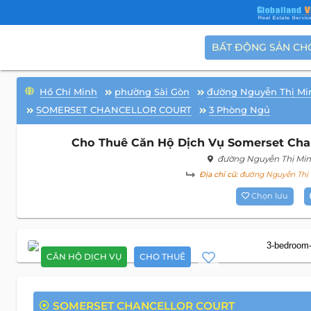
BẤT ĐỘNG SẢN CH
Hồ Chí Minh
phường Sài Gòn
đường Nguyễn Thị Mi
SOMERSET CHANCELLOR COURT
3 Phòng Ngủ
Cho Thuê Căn Hộ Dịch Vụ Somerset Chanc
đường Nguyễn Thị Min
Địa chỉ cũ:
đường Nguyễn Thị M
Chọn lưu
CĂN HỘ DỊCH VỤ
CHO THUÊ
SOMERSET CHANCELLOR COURT