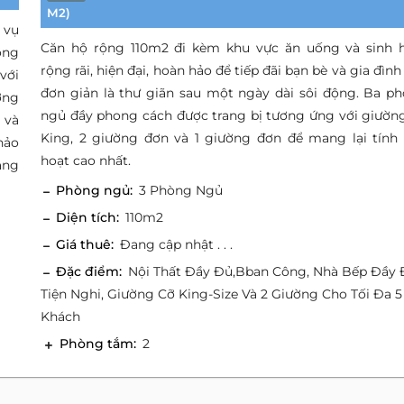
M2)
 vụ
Căn hộ rộng 110m2 đi kèm khu vực ăn uống và sinh 
òng
rộng rãi, hiện đại, hoàn hảo để tiếp đãi bạn bè và gia đình
với
đơn giản là thư giãn sau một ngày dài sôi động. Ba p
ơng
ngủ đầy phong cách được trang bị tương ứng với giườn
 và
King, 2 giường đơn và 1 giường đơn để mang lại tính 
hảo
hoạt cao nhất.
àng
Phòng ngủ:
3 Phòng Ngủ
Diện tích:
110m2
Giá thuê:
Đang cập nhật . . .
Đặc điểm:
Nội Thất Đầy Đủ,Bban Công, Nhà Bếp Đầy
Tiện Nghi, Giường Cỡ King-Size Và 2 Giường Cho Tối Đa 5
Khách
Phòng tắm:
2