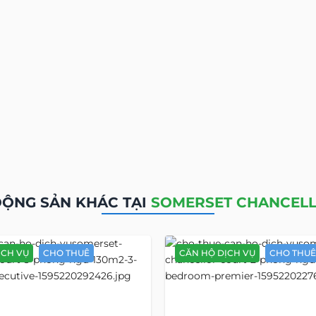
ĐỘNG SẢN KHÁC TẠI
SOMERSET CHANCEL
ỊCH VỤ
CHO THUÊ
CĂN HỘ DỊCH VỤ
CHO THUÊ