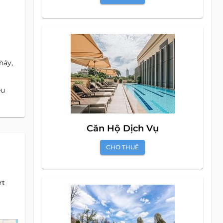
háy,
êu
Căn Hộ Dịch Vụ
CHO THUÊ
rt