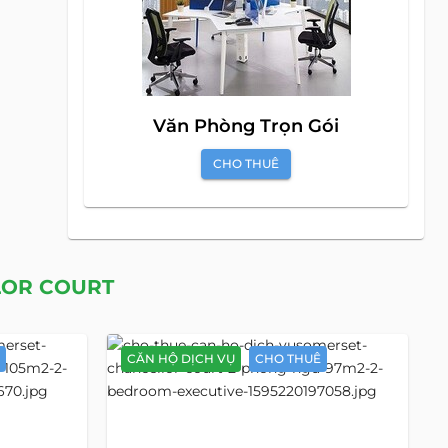
Văn Phòng Trọn Gói
CHO THUÊ
LOR COURT
CĂN HỘ DỊCH VỤ
CHO THUÊ