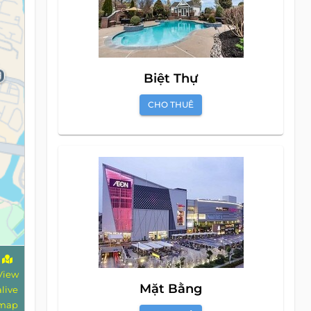
Biệt Thự
CHO THUÊ
View
Mặt Bằng
alive
map