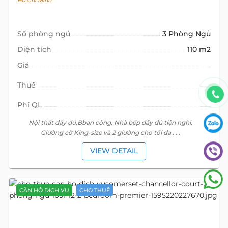
Hồ Chí Minh
Số phòng ngủ
3 Phòng Ngủ
Diện tích
110 m2
Giá
Thuế
Phí QL
Nội thất đầy đủ,Bban công, Nhà bếp đầy đủ tiện nghi,
Giường cỡ King-size và 2 giường cho tối đa . . .
VIEW DETAIL
CĂN HỘ DỊCH VỤ
CHO THUÊ