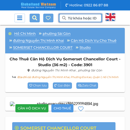
Hotline: 0922 86 87 88
Hồ Chí Minh
phường Sài Gòn
đường Nguyễn Thị Minh Khai
Căn Hộ Dịch Vụ Cho Thuê
SOMERSET CHANCELLOR COURT
Studio
Cho Thuê Căn Hộ Dịch Vụ Somerset Chancellor Court -
Studio (36 m2) - Code: 3901
đường Nguyễn Thị Minh Khai
, phường Sài Gòn
Địa chỉ cũ:
đường Nguyễn Thị Minh Khai, Phường Đa Kao, Quận 1, Hồ Chí Minh
Chọn lưu
Gọi điện
Zalo Chat
10
CĂN HỘ DỊCH VỤ
CHO THUÊ
SOMERSET CHANCELLOR COURT