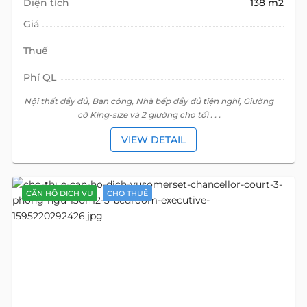
Diện tích
138 m2
Giá
Thuế
Phí QL
Nội thất đầy đủ, Ban công, Nhà bếp đầy đủ tiện nghi, Giường
cỡ King-size và 2 giường cho tối . . .
VIEW DETAIL
CĂN HỘ DỊCH VỤ
CHO THUÊ