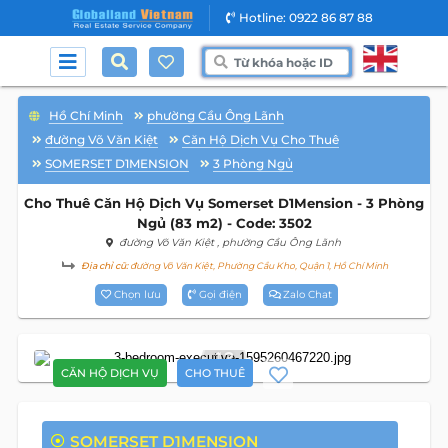
Hotline: 0922 86 87 88
Hồ Chí Minh
phường Cầu Ông Lãnh
đường Võ Văn Kiệt
Căn Hộ Dịch Vụ Cho Thuê
SOMERSET D1MENSION
3 Phòng Ngủ
Cho Thuê Căn Hộ Dịch Vụ Somerset D1Mension - 3 Phòng
Ngủ (83 m2) - Code: 3502
đường Võ Văn Kiệt
, phường Cầu Ông Lãnh
Địa chỉ cũ:
đường Võ Văn Kiệt, Phường Cầu Kho, Quận 1, Hồ Chí Minh
Chọn lưu
Gọi điện
Zalo Chat
13
CĂN HỘ DỊCH VỤ
CHO THUÊ
SOMERSET D1MENSION