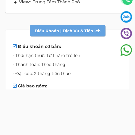
View:
Trung Tâm Thành Phố
Điều Khoản | Dịch Vụ & Tiện Ích
Điều khoản cơ bản:
- Thời hạn thuê: Từ 1 năm trở lên
- Thanh toán: Theo tháng
- Đặt cọc: 2 tháng tiền thuê
Giá bao gồm:
- Phí phục vụ
- Căn hộ đầy đủ tiện nghi
- Dịch vụ Làm phòng mỗi ngày
- Thay ra thay khăn, trải giường & bao gối
- Đường truyền internet tốc độ cao