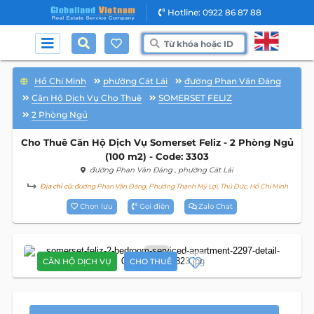
Hotline: 0922 86 87 88
Hồ Chí Minh
phường Cát Lái
đường Phan Văn Đáng
Căn Hộ Dịch Vụ Cho Thuê
SOMERSET FELIZ
2 Phòng Ngủ
Cho Thuê Căn Hộ Dịch Vụ Somerset Feliz - 2 Phòng Ngủ
(100 m2) - Code: 3303
đường Phan Văn Đáng
, phường Cát Lái
Địa chỉ cũ:
đường Phan Văn Đáng, Phường Thạnh Mỹ Lợi, Thủ Đức, Hồ Chí Minh
Chọn lưu
Gọi điện
Zalo Chat
19
CĂN HỘ DỊCH VỤ
CHO THUÊ