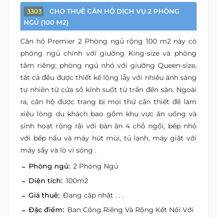
CHO THUÊ CĂN HỘ DỊCH VỤ 2 PHÒNG
3303
NGỦ (100 M2)
Căn hộ Premier 2 Phòng ngủ rộng 100 m2 này có
phòng ngủ chính với giường King-size và phòng
tắm riêng; phòng ngủ nhỏ với giường Queen-size,
tất cả đều được thiết kế lộng lẫy với nhiều ánh sáng
tự nhiên từ cửa sổ kính suốt từ trần đến sàn. Ngoài
ra, căn hộ được trang bị mọi thứ cần thiết để làm
xiêu lòng du khách bao gồm khu vực ăn uống và
sinh hoạt rộng rãi với bàn ăn 4 chỗ ngồi, bếp nhỏ
với bếp nấu và máy hút mùi, tủ lạnh, máy giặt với
máy sấy và lò vi sóng .
Phòng ngủ:
2 Phòng Ngủ
Diện tích:
100m2
Giá thuê:
Đang cập nhật . . .
Đặc điểm:
Ban Công Riêng Và Rộng Kết Nối Với