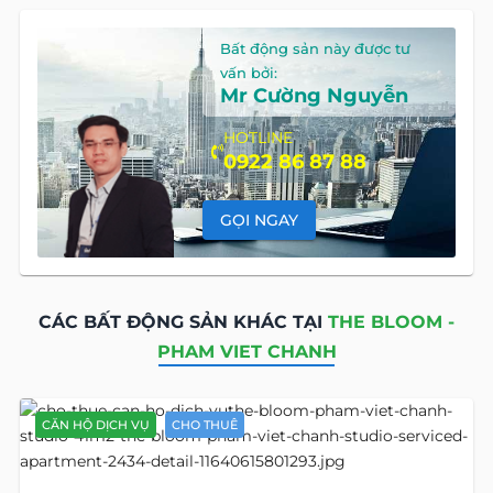
Bất động sản này được tư
vấn bởi:
Mr Cường Nguyễn
HOTLINE
0922 86 87 88
GỌI NGAY
CÁC BẤT ĐỘNG SẢN KHÁC TẠI
THE BLOOM -
PHAM VIET CHANH
CĂN HỘ DỊCH VỤ
CHO THUÊ