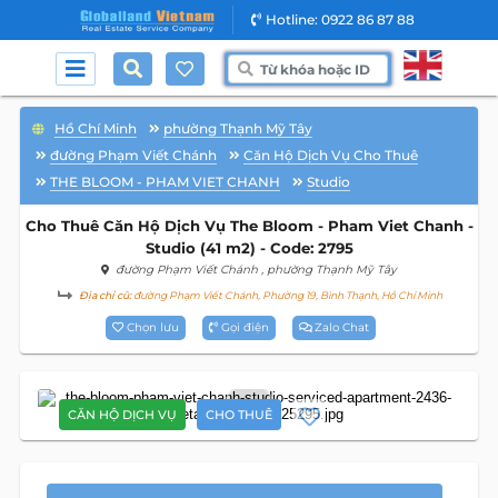
Hotline: 0922 86 87 88
Hồ Chí Minh
phường Thạnh Mỹ Tây
đường Phạm Viết Chánh
Căn Hộ Dịch Vụ Cho Thuê
THE BLOOM - PHAM VIET CHANH
Studio
Cho Thuê Căn Hộ Dịch Vụ The Bloom - Pham Viet Chanh -
Studio (41 m2) - Code: 2795
đường Phạm Viết Chánh
, phường Thạnh Mỹ Tây
Địa chỉ cũ:
đường Phạm Viết Chánh, Phường 19, Bình Thạnh, Hồ Chí Minh
Chọn lưu
Gọi điện
Zalo Chat
12
CĂN HỘ DỊCH VỤ
CHO THUÊ