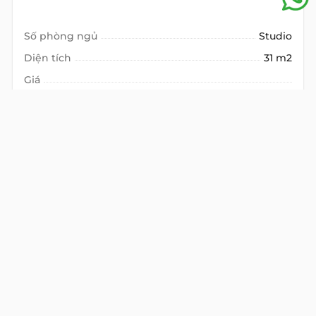
Số phòng ngủ
Studio
Diện tích
31 m2
Giá
Thuế
Phí QL
Trang bị nội thất đầy đủ cùng vật dụng nhà bếp tiện nghi,
Phòng tắm vòi sen và bồn tắm . . .
VIEW DETAIL
CĂN HỘ DỊCH VỤ
CHO THUÊ