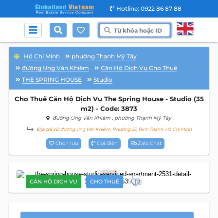
Hotline: 0922 86 87 88
Hồ Chí Minh
phường Thạnh Mỹ Tây
đường Ung Văn Khiêm
Căn Hộ Dịch Vụ Cho Thuê
THE SPRING HOUSE
Studio
Cho Thuê Căn Hộ Dịch Vụ The Spring House - Studio (35
m2) - Code: 3873
đường Ung Văn Khiêm
, phường Thạnh Mỹ Tây
Địa chỉ cũ:
đường Ung Văn Khiêm, Phường 25, Bình Thạnh, Hồ Chí Minh
Chọn lưu
Gọi điện
Zalo Chat
13
CĂN HỘ DỊCH VỤ
CHO THUÊ