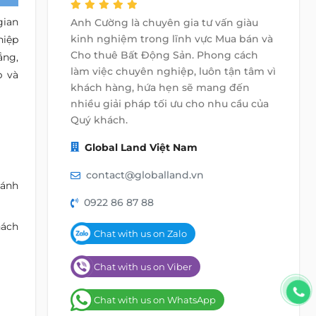
gian
Anh Cường là chuyên gia tư vấn giàu
kinh nghiệm trong lĩnh vực Mua bán và
hiệp
Cho thuê Bất Động Sản. Phong cách
ắng,
làm việc chuyên nghiệp, luôn tận tâm vì
p và
khách hàng, hứa hẹn sẽ mang đến
nhiều giải pháp tối ưu cho nhu cầu của
Quý khách.
Global Land Việt Nam
contact@globalland.vn
 ánh
0922 86 87 88
hách
Chat with us on Zalo
Chat with us on Viber
Chat with us on WhatsApp