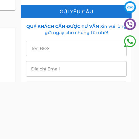
GỬI YÊU CẦU
QUÝ KHÁCH CẦN ĐƯỢC TƯ VẤN
Xin vui lòng
gửi ngay cho chúng tôi nhé!
Tên BĐS
Địa chỉ Email
Điện Thoại
Nội dung