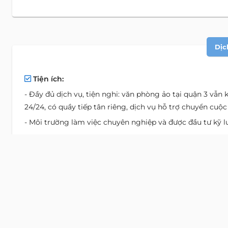
Dịc
Tiện ích:
- Đầy đủ dịch vụ, tiện nghi: văn phòng ảo tại quận 3 vẫn
24/24, có quầy tiếp tân riêng, dịch vụ hỗ trợ chuyển cuộc
- Môi trường làm việc chuyên nghiệp và được đầu tư kỹ lư
Vị T
Äá»‹a chá»‰: đường Cao
Địa chỉ cũ:
đường Cao T