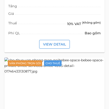
Tầng
Giá
Thuế
(Không gồm)
10% VAT
Phí QL
Bao gồm
VIEW DETAIL
VĂN PHÒNG TRỌN GÓI
CHO THUÊ