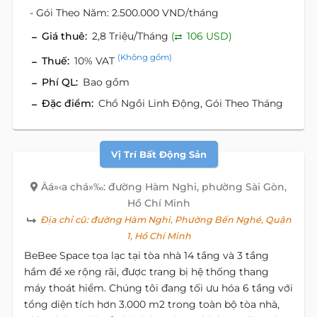
- Gói Theo Năm: 2.500.000 VND/tháng
Giá thuê:
2,8 Triệu/Tháng
(
106 USD)
(Không gồm)
Thuế:
10% VAT
Phí QL:
Bao gồm
Đặc điểm:
Chổ Ngồi Linh Động, Gói Theo Tháng
Vị Trí Bất Động Sản
Äá»‹a chá»‰: đường Hàm Nghi, phường Sài Gòn,
Hồ Chí Minh
Địa chỉ cũ:
đường Hàm Nghi, Phường Bến Nghé, Quận
1, Hồ Chí Minh
BeBee Space tọa lạc tại tòa nhà 14 tầng và 3 tầng
hầm để xe rộng rãi, được trang bị hệ thống thang
máy thoát hiểm. Chúng tôi đang tối ưu hóa 6 tầng với
tổng diện tích hơn 3.000 m2 trong toàn bộ tòa nhà,