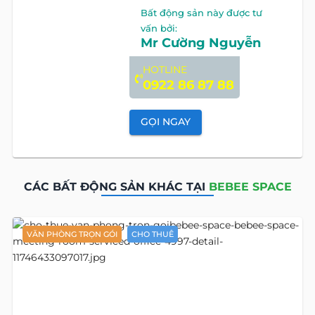
Bất động sản này được tư
vấn bởi:
Mr Cường Nguyễn
HOTLINE
0922 86 87 88
GỌI NGAY
CÁC BẤT ĐỘNG SẢN KHÁC TẠI
BEBEE SPACE
VĂN PHÒNG TRỌN GÓI
CHO THUÊ