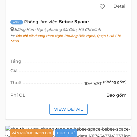
Detail
Bebee Space
Phòng làm việc
4995
đường Hàm Nghi
, phường Sài Gòn, Hồ Chí Minh
Địa chỉ cũ:
đường Hàm Nghi, Phường Bến Nghé, Quận 1, Hồ Chí
Minh
Tầng
Giá
Thuế
(Không gồm)
10% VAT
Phí QL
Bao gồm
VIEW DETAIL
VĂN PHÒNG TRỌN GÓI
CHO THUÊ