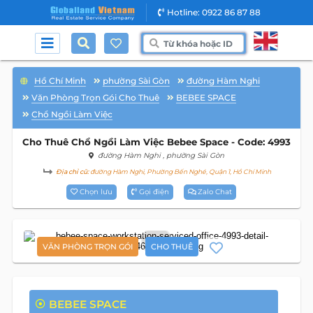
Hotline: 0922 86 87 88
Hồ Chí Minh
phường Sài Gòn
đường Hàm Nghi
Văn Phòng Trọn Gói Cho Thuê
BEBEE SPACE
Chổ Ngồi Làm Việc
Cho Thuê Chổ Ngồi Làm Việc Bebee Space - Code: 4993
đường Hàm Nghi
, phường Sài Gòn
Địa chỉ cũ:
đường Hàm Nghi, Phường Bến Nghé, Quận 1, Hồ Chí Minh
Chọn lưu
Gọi điện
Zalo Chat
6
VĂN PHÒNG TRỌN GÓI
CHO THUÊ
BEBEE SPACE