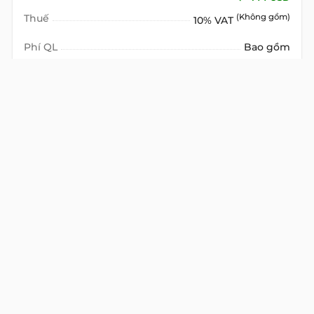
Thuế
(Không gồm)
10% VAT
Phí QL
Bao gồm
Chỗ ngồi cố định
VIEW DETAIL
VĂN PHÒNG TRỌN GÓI
CHO THUÊ
Detail