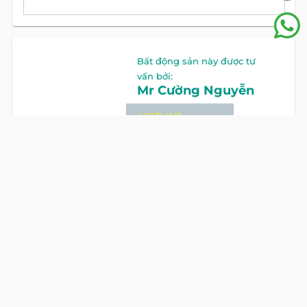
Bất động sản này được tư
vấn bởi:
Mr Cường Nguyễn
HOTLINE
0922 86 87 88
GỌI NGAY
CÁC BẤT ĐỘNG SẢN KHÁC TẠI
BEYOND
VĂN PHÒNG TRỌN GÓI
CHO THUÊ