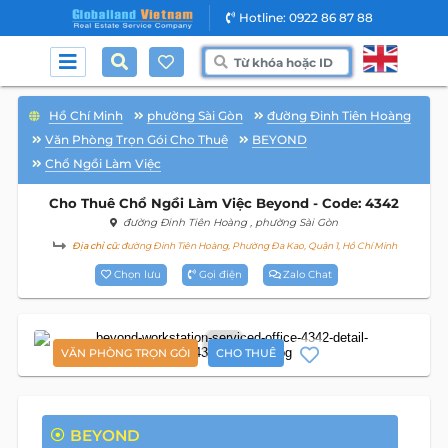
Hotline: 0922 86 87 88
Hồ Chí Minh
phường Sài Gòn
đường Đinh Tiên Hoàng
Văn Phòng Trọn Gói Cho Thuê
BEYOND
Chổ Ngồi Làm Việc
Cho Thuê Chổ Ngồi Làm Việc Beyond - Code: 4342
đường Đinh Tiên Hoàng
, phường Sài Gòn
Địa chỉ cũ:
đường Đinh Tiên Hoàng, Phường Đa Kao, Quận 1, Hồ Chí Minh
Chọn lưu
Gọi điện
Zalo Chat
10
VĂN PHÒNG TRỌN GÓI
CHO THUÊ
BEYOND