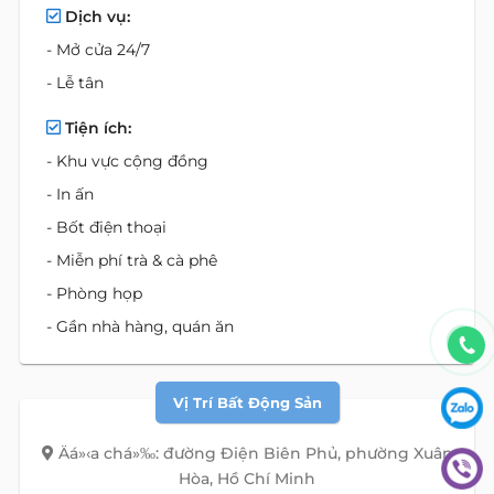
Dịch vụ:
- Mở cửa 24/7
- Lễ tân
Tiện ích:
- Khu vực cộng đồng
- In ấn
- Bốt điện thoại
- Miễn phí trà & cà phê
- Phòng họp
- Gần nhà hàng, quán ăn
Vị Trí Bất Động Sản
Äá»‹a chá»‰: đường Điện Biên Phủ, phường Xuân
Hòa, Hồ Chí Minh