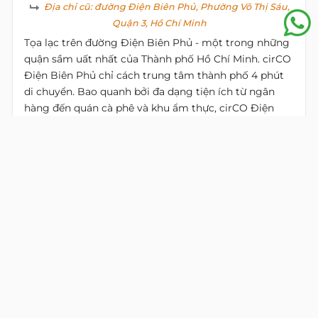
Địa chỉ cũ:
đường Điện Biên Phủ, Phường Võ Thị Sáu,
Quận 3, Hồ Chí Minh
Tọa lạc trên đường Điện Biên Phủ - một trong những
quận sầm uất nhất của Thành phố Hồ Chí Minh. cirCO
Điện Biên Phủ chỉ cách trung tâm thành phố 4 phút
di chuyển. Bao quanh bởi đa dạng tiện ích từ ngân
hàng đến quán cà phê và khu ẩm thực, cirCO Điện
Biên Phủ hoàn thành một hệ sinh thái để mỗi cá nhân
trải nghiệm sự cân bằng giữa cuộc sống và công việc,
từ đó phát triển bền vững hơn.
View
alive
map