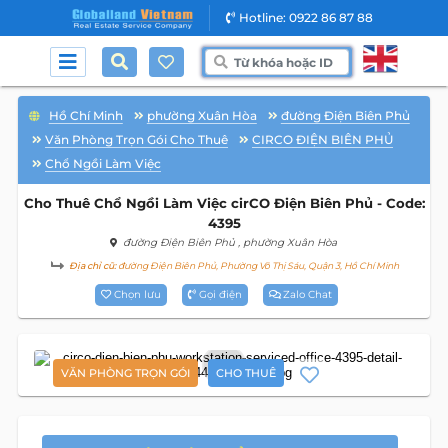
Hotline: 0922 86 87 88
Hồ Chí Minh
phường Xuân Hòa
đường Điện Biên Phủ
Văn Phòng Trọn Gói Cho Thuê
CIRCO ĐIỆN BIÊN PHỦ
Chổ Ngồi Làm Việc
Cho Thuê Chổ Ngồi Làm Việc cirCO Điện Biên Phủ - Code:
4395
đường Điện Biên Phủ
, phường Xuân Hòa
Địa chỉ cũ:
đường Điện Biên Phủ, Phường Võ Thị Sáu, Quận 3, Hồ Chí Minh
Chọn lưu
Gọi điện
Zalo Chat
10
VĂN PHÒNG TRỌN GÓI
CHO THUÊ