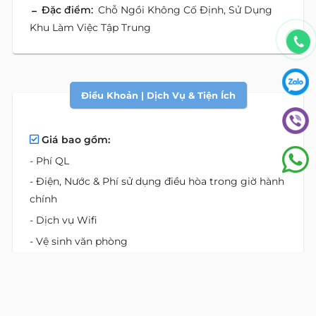
Đặc điểm:
Chỗ Ngồi Không Cố Định, Sử Dụng
Khu Làm Việc Tập Trung
Điều Khoản | Dịch Vụ & Tiện Ích
Giá bao gồm:
- Phí QL
- Điện, Nước & Phí sử dụng điều hòa trong giờ hành
chính
- Dịch vụ Wifi
- Vệ sinh văn phòng
- Nhận gửi thư từ/bưu phẩm
- Trà/Cafe/Nước lọc
Dịch vụ: