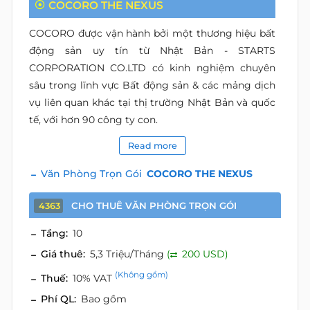
COCORO THE NEXUS
COCORO được vận hành bởi một thương hiệu bất
động sản uy tín từ Nhật Bản - STARTS
CORPORATION CO.LTD có kinh nghiệm chuyên
sâu trong lĩnh vực Bất động sản & các mảng dịch
vụ liên quan khác tại thị trường Nhật Bản và quốc
tế, với hơn 90 công ty con.
Read more
Văn Phòng Trọn Gói
COCORO THE NEXUS
CHO THUÊ VĂN PHÒNG TRỌN GÓI
4363
Tầng:
10
Giá thuê:
5,3 Triệu/Tháng
(
200 USD)
(Không gồm)
Thuế:
10% VAT
Phí QL:
Bao gồm