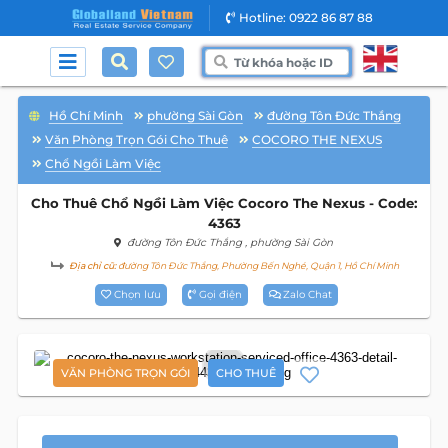
Hotline: 0922 86 87 88
Hồ Chí Minh
phường Sài Gòn
đường Tôn Đức Thắng
Văn Phòng Trọn Gói Cho Thuê
COCORO THE NEXUS
Chổ Ngồi Làm Việc
Cho Thuê Chổ Ngồi Làm Việc Cocoro The Nexus - Code:
4363
đường Tôn Đức Thắng
, phường Sài Gòn
Địa chỉ cũ:
đường Tôn Đức Thắng, Phường Bến Nghé, Quận 1, Hồ Chí Minh
Chọn lưu
Gọi điện
Zalo Chat
11
VĂN PHÒNG TRỌN GÓI
CHO THUÊ