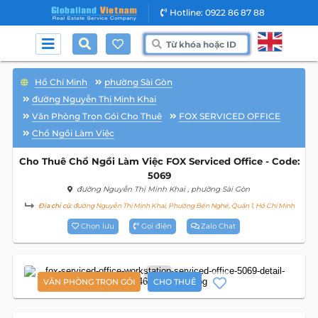
Hotline: 0922 86 87 88
Hồ Chí Minh
phường Sài Gòn
đường Nguyễn Thị Minh Khai
Văn Phòng Trọn Gói Cho Thuê
FOX SERVICED OFFICE
Chổ Ngồi Làm Việc
Cho Thuê Chổ Ngồi Làm Việc FOX Serviced Office - Code:
5069
đường Nguyễn Thị Minh Khai
, phường Sài Gòn
Địa chỉ cũ:
đường Nguyễn Thị Minh Khai, Phường Bến Nghé, Quận 1, Hồ Chí Minh
Chọn lưu
Gọi điện
Zalo Chat
9
VĂN PHÒNG TRỌN GÓI
CHO THUÊ