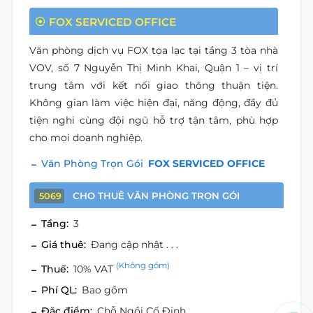
FOX SERVICED OFFICE
Văn phòng dịch vụ FOX tọa lạc tại tầng 3 tòa nhà
VOV, số 7 Nguyễn Thị Minh Khai, Quận 1 – vị trí
trung tâm với kết nối giao thông thuận tiện.
Không gian làm việc hiện đại, năng động, đầy đủ
tiện nghi cùng đội ngũ hỗ trợ tận tâm, phù hợp
cho mọi doanh nghiệp.
Văn Phòng Trọn Gói
FOX SERVICED OFFICE
CHO THUÊ VĂN PHÒNG TRỌN GÓI
5069
Tầng:
3
Giá thuê:
Đang cập nhật . . .
(Không gồm)
Thuế:
10% VAT
Phí QL:
Bao gồm
Đặc điểm:
Chỗ Ngồi Cố Định