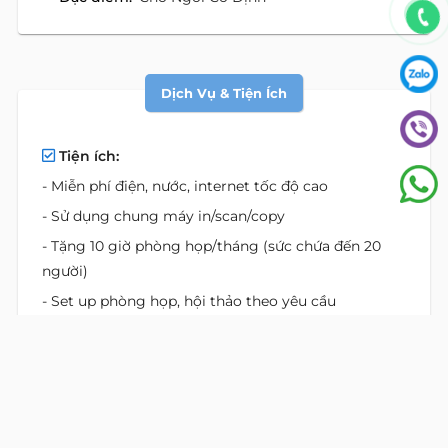
Dịch Vụ & Tiện Ích
Tiện ích:
- Miễn phí điện, nước, internet tốc độ cao
- Sử dụng chung máy in/scan/copy
- Tặng 10 giờ phòng họp/tháng (sức chứa đến 20
người)
- Set up phòng họp, hội thảo theo yêu cầu
- Dọn vệ sinh, trang trí khu làm việc
- Trang bị sẵn bàn ghế, tủ hồ sơ
- Trà, cà phê, nước lọc miễn phí hằng ngày