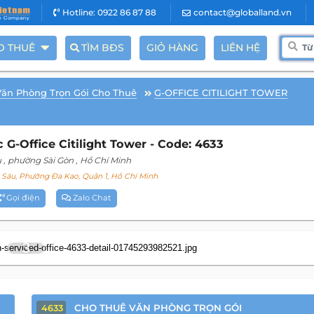
Hotline: 0922 86 87 88
contact@globalland.vn
O THUÊ
TÌM BĐS
GIỎ HÀNG
LIÊN HỆ
Văn Phòng Trọn Gói Cho Thuê
G-OFFICE CITILIGHT TOWER
G-Office Citilight Tower - Code: 4633
u
, phường Sài Gòn
, Hồ Chí Minh
 Sáu, Phường Đa Kao, Quận 1, Hồ Chí Minh
Gọi điện
Zalo Chat
3
CHO THUÊ VĂN PHÒNG TRỌN GÓI
4633