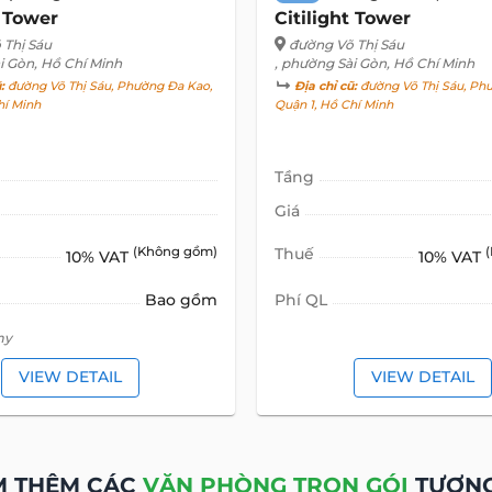
T ĐỘNG SẢN KHÁC TẠI
G-OFFICE CITILIG
G TRỌN GÓI
CHO THUÊ
VĂN PHÒNG TRỌN GÓI
CHO