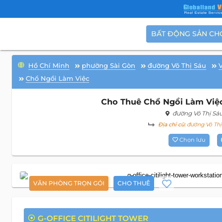
BẤT ĐỘNG SẢN CH
Hồ Chí Minh
phường Sài Gòn
đường Võ Thị Sáu
Chổ Ngồi Làm Việc
Cho Thuê Chổ Ngồi Làm Việc 
đường Võ Thị Sá
Địa chỉ cũ:
đường Võ Thị
Chọn lưu
VĂN PHÒNG TRỌN GÓI
CHO THUÊ
G-OFFICE CITILIGHT TOWER