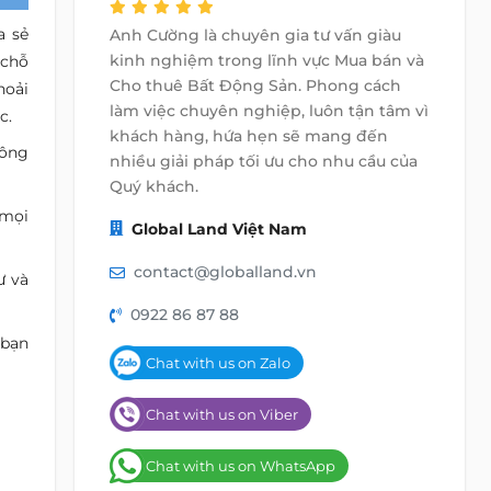
a sẻ
Anh Cường là chuyên gia tư vấn giàu
kinh nghiệm trong lĩnh vực Mua bán và
 chỗ
Cho thuê Bất Động Sản. Phong cách
hoải
làm việc chuyên nghiệp, luôn tận tâm vì
c.
khách hàng, hứa hẹn sẽ mang đến
hông
nhiều giải pháp tối ưu cho nhu cầu của
Quý khách.
 mọi
Global Land Việt Nam
contact@globalland.vn
ư và
0922 86 87 88
 bạn
Chat with us on Zalo
Chat with us on Viber
Chat with us on WhatsApp