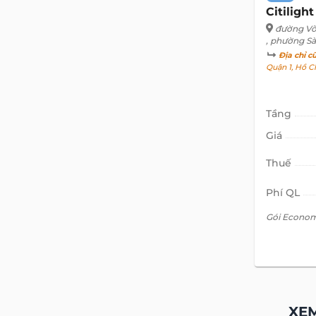
CÁC BẤ
VĂN PHÒN