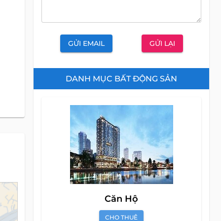
GỬI EMAIL
GỬI LẠI
DANH MỤC BẤT ĐỘNG SẢN
Căn Hộ
CHO THUÊ