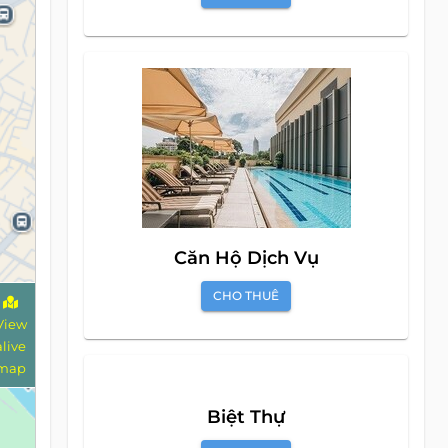
Căn Hộ Dịch Vụ
CHO THUÊ
View
alive
map