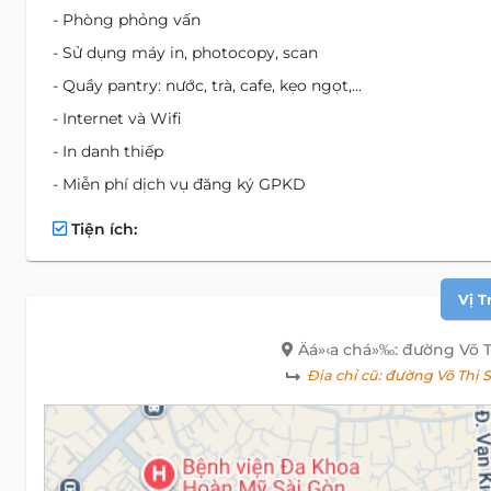
- Phòng phỏng vấn
- Sử dụng máy in, photocopy, scan
- Quầy pantry: nước, trà, cafe, kẹo ngọt,...
- Internet và Wifi
- In danh thiếp
- Miễn phí dịch vụ đăng ký GPKD
Tiện ích:
Vị T
Äá»‹a chá»‰: đường Võ 
Địa chỉ cũ:
đường Võ Thị S