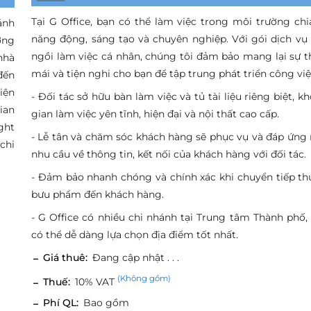
Tại G Office, bạn có thể làm việc trong môi trường chi
ánh
năng động, sáng tạo và chuyên nghiệp. Với gói dịch vụ
ờng
ngồi làm việc cá nhân, chúng tôi đảm bảo mang lại sự t
nhà
mái và tiện nghi cho bạn để tập trung phát triển công việ
đến
iện
- Đối tác sở hữu bàn làm việc và tủ tài liệu riêng biệt, k
ian
gian làm việc yên tĩnh, hiện đại và nội thất cao cấp.
ight
- Lễ tân và chăm sóc khách hàng sẽ phục vụ và đáp ứng
chi
nhu cầu về thông tin, kết nối của khách hàng với đối tác.
- Đảm bảo nhanh chóng và chính xác khi chuyển tiếp th
bưu phẩm đến khách hàng.
- G Office có nhiều chi nhánh tại Trung tâm Thành phố,
có thể dễ dàng lựa chọn địa điểm tốt nhất.
Giá thuê:
Đang cập nhật . . .
(Không gồm)
Thuế:
10% VAT
Phí QL:
Bao gồm