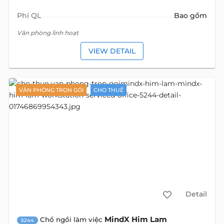
Phí QL
Bao gồm
Văn phòng linh hoạt
VIEW DETAIL
VĂN PHÒNG TRỌN GÓI
CHO THUÊ
Detail
MindX Him Lam
Chổ ngồi làm việc
5244