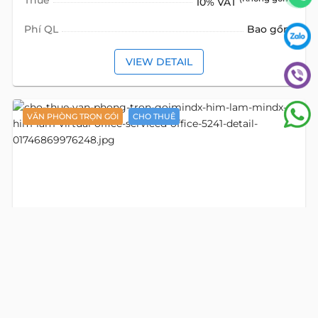
10% VAT
Phí QL
Bao gồm
VIEW DETAIL
VĂN PHÒNG TRỌN GÓI
CHO THUÊ
Detail
MindX Him Lam
Văn phòng ảo
5241