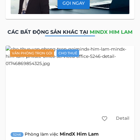
GỌI NGAY
CÁC BẤT ĐỘNG SẢN KHÁC TẠI
MINDX HIM LAM
VĂN PHÒNG TRỌN GÓI
CHO THUÊ
Detail
MindX Him Lam
Phòng làm việc
5246