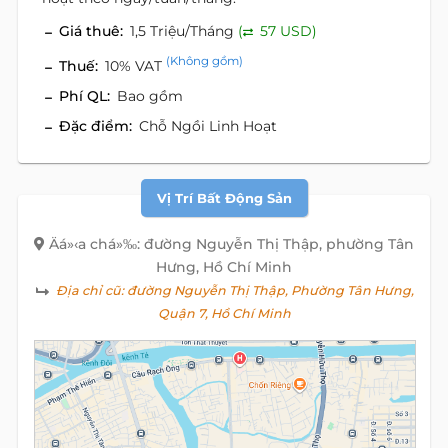
Giá thuê:
1,5 Triệu/Tháng
(
57 USD)
(Không gồm)
Thuế:
10% VAT
Phí QL:
Bao gồm
Đặc điểm:
Chỗ Ngồi Linh Hoạt
Vị Trí Bất Động Sản
Äá»‹a chá»‰: đường Nguyễn Thị Thập, phường Tân
Hưng, Hồ Chí Minh
Địa chỉ cũ:
đường Nguyễn Thị Thập, Phường Tân Hưng,
Quận 7, Hồ Chí Minh