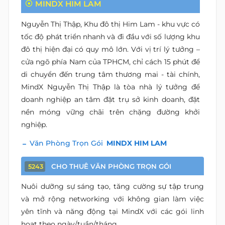
MINDX HIM LAM
Nguyễn Thị Thập, Khu đô thị Him Lam - khu vực có
tốc độ phát triển nhanh và đi đầu với số lượng khu
đô thị hiện đại có quy mô lớn. Với vị trí lý tưởng –
cửa ngõ phía Nam của TPHCM, chỉ cách 15 phút để
di chuyển đến trung tâm thương mai - tài chính,
MindX Nguyễn Thị Thập là tòa nhà lý tưởng để
doanh nghiệp an tâm đặt trụ sở kinh doanh, đặt
nền móng vững chãi trên chặng đường khởi
nghiệp.
Văn Phòng Trọn Gói
MINDX HIM LAM
CHO THUÊ VĂN PHÒNG TRỌN GÓI
5243
Nuôi dưỡng sự sáng tạo, tăng cường sự tập trung
và mở rộng networking với không gian làm việc
yên tĩnh và năng động tại MindX với các gói linh
hoạt theo ngày/tuần/tháng.