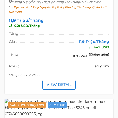
đường Nguyễn Thị Thập
, phường Tân Hưng, Hồ Chí Minh
Địa chỉ cũ:
đường Nguyễn Thị Thập, Phường Tân Hưng, Quận 7, Hồ
Chí Minh
11,9 Triệu/Tháng
449 USD/Tháng
Tầng
Giá
11,9 Triệu/Tháng
449 USD
Thuế
(Không gồm)
10% VAT
Phí QL
Bao gồm
Văn phòng cố định
VIEW DETAIL
VĂN PHÒNG TRỌN GÓI
CHO THUÊ