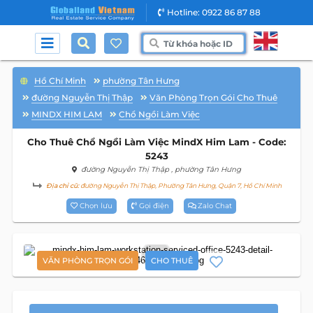
Hotline: 0922 86 87 88
Hồ Chí Minh
phường Tân Hưng
đường Nguyễn Thị Thập
Văn Phòng Trọn Gói Cho Thuê
MINDX HIM LAM
Chổ Ngồi Làm Việc
Cho Thuê Chổ Ngồi Làm Việc MindX Him Lam - Code:
5243
đường Nguyễn Thị Thập
, phường Tân Hưng
Địa chỉ cũ:
đường Nguyễn Thị Thập, Phường Tân Hưng, Quận 7, Hồ Chí Minh
Chọn lưu
Gọi điện
Zalo Chat
2
VĂN PHÒNG TRỌN GÓI
CHO THUÊ