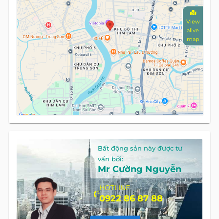
View
alive
map
Bất động sản này được tư
vấn bởi:
Mr Cường Nguyễn
HOTLINE
0922 86 87 88