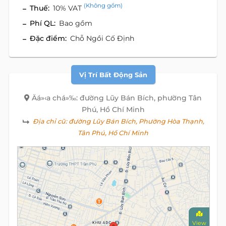
(Không gồm)
Thuế:
10% VAT
Phí QL:
Bao gồm
Đặc điểm:
Chỗ Ngồi Cố Định
Vị Trí Bất Động Sản
Äá»‹a chá»‰: đường Lũy Bán Bích, phường Tân
Phú, Hồ Chí Minh
Địa chỉ cũ:
đường Lũy Bán Bích, Phường Hòa Thạnh,
Tân Phú, Hồ Chí Minh
View