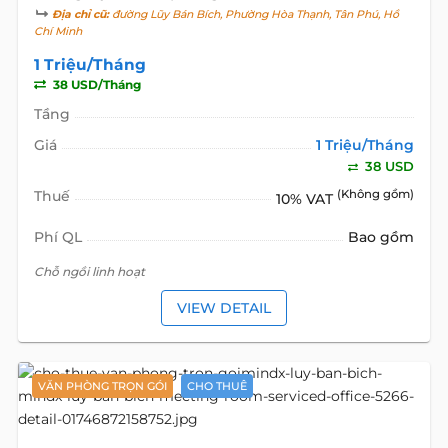
Địa chỉ cũ:
đường Lũy Bán Bích, Phường Hòa Thạnh, Tân Phú, Hồ
Chí Minh
1 Triệu/Tháng
38 USD/Tháng
Tầng
Giá
1 Triệu/Tháng
38 USD
Thuế
(Không gồm)
10% VAT
Phí QL
Bao gồm
Chỗ ngồi linh hoạt
VIEW DETAIL
VĂN PHÒNG TRỌN GÓI
CHO THUÊ