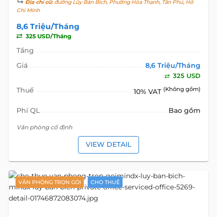
Địa chỉ cũ:
đường Lũy Bán Bích, Phường Hòa Thạnh, Tân Phú, Hồ
Chí Minh
8,6 Triệu/Tháng
325 USD/Tháng
Tầng
Giá
8,6 Triệu/Tháng
325 USD
Thuế
(Không gồm)
10% VAT
Phí QL
Bao gồm
Văn phòng cố định
VIEW DETAIL
VĂN PHÒNG TRỌN GÓI
CHO THUÊ