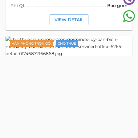
Phí QL
Bao gồm
VIEW DETAIL
VĂN PHÒNG TRỌN GÓI
CHO THUÊ
Detail
MindX Luỹ Bán Bích
Văn phòng ảo
5265
đường Lũy Bán Bích
, phường Tân Phú, Hồ Chí Minh
Địa chỉ cũ:
đường Lũy Bán Bích, Phường Hòa Thạnh, Tân Phú, Hồ