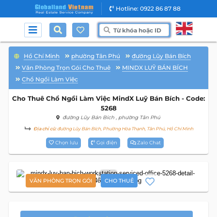
Hotline: 0922 86 87 88
Hồ Chí Minh
phường Tân Phú
đường Lũy Bán Bích
Văn Phòng Trọn Gói Cho Thuê
MINDX LUỸ BÁN BÍCH
Chổ Ngồi Làm Việc
Cho Thuê Chổ Ngồi Làm Việc MindX Luỹ Bán Bích - Code:
5268
đường Lũy Bán Bích
, phường Tân Phú
Địa chỉ cũ:
đường Lũy Bán Bích, Phường Hòa Thạnh, Tân Phú, Hồ Chí Minh
Chọn lưu
Gọi điện
Zalo Chat
4
VĂN PHÒNG TRỌN GÓI
CHO THUÊ