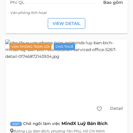
Phí QL
Bao gồm
Văn phòng linh hoạt
VIEW DETAIL
VĂN PHÒNG TRỌN GÓI
CHO THUÊ
Detail
MindX Luỹ Bán Bích
Chổ ngồi làm việc
5267
đường Lũy Bán Bích
, phường Tân Phú, Hồ Chí Minh