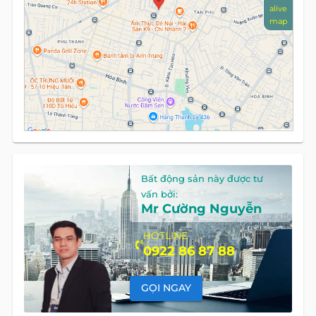
alive
map
Bất động sản này được tư
vấn bởi:
Mr Cường Nguyễn
HOTLINE
0922 86 87 88
GỌI NGAY