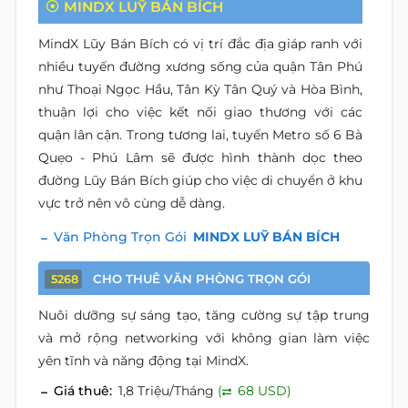
MINDX LUỸ BÁN BÍCH
MindX Lũy Bán Bích có vị trí đắc địa giáp ranh với
nhiều tuyến đường xương sống của quận Tân Phú
như Thoại Ngọc Hầu, Tân Kỳ Tân Quý và Hòa Bình,
thuận lợi cho việc kết nối giao thương với các
quận lân cận. Trong tương lai, tuyến Metro số 6 Bà
Quẹo - Phú Lâm sẽ được hình thành dọc theo
đường Lũy Bán Bích giúp cho việc di chuyển ở khu
vực trở nên vô cùng dễ dàng.
Văn Phòng Trọn Gói
MINDX LUỸ BÁN BÍCH
CHO THUÊ VĂN PHÒNG TRỌN GÓI
5268
Nuôi dưỡng sự sáng tạo, tăng cường sự tập trung
và mở rộng networking với không gian làm việc
yên tĩnh và năng động tại MindX.
Giá thuê:
1,8 Triệu/Tháng
(
68 USD)