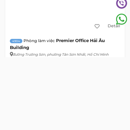
Detail
Premier Office Hải Âu
Phòng làm việc
4904
Building
đường Trường Sơn
, phường Tân Sơn Nhất, Hồ Chí Minh
Địa chỉ cũ:
đường Trường Sơn, Phường 4, Tân Bình, Hồ Chí Minh
Tầng
Giá
Thuế
(Không gồm)
10% VAT
Phí QL
Bao gồm
VIEW DETAIL