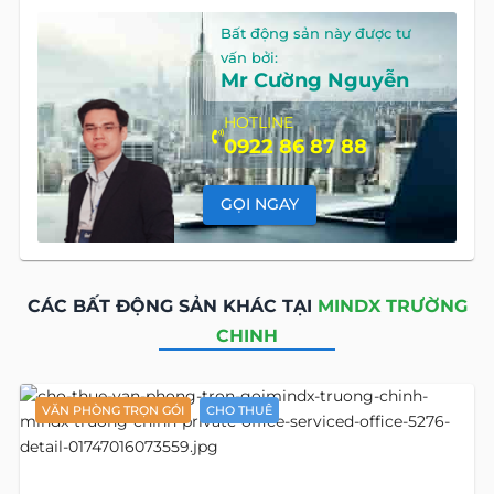
Bất động sản này được tư
vấn bởi:
Mr Cường Nguyễn
HOTLINE
0922 86 87 88
GỌI NGAY
CÁC BẤT ĐỘNG SẢN KHÁC TẠI
MINDX TRƯỜNG
CHINH
VĂN PHÒNG TRỌN GÓI
CHO THUÊ