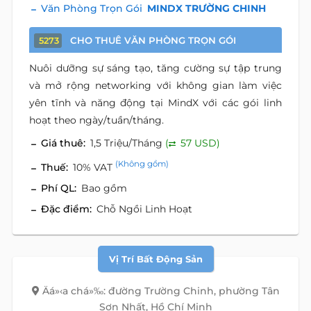
Văn Phòng Trọn Gói
MINDX TRƯỜNG CHINH
CHO THUÊ VĂN PHÒNG TRỌN GÓI
5273
Nuôi dưỡng sự sáng tạo, tăng cường sự tập trung
và mở rộng networking với không gian làm việc
yên tĩnh và năng động tại MindX với các gói linh
hoạt theo ngày/tuần/tháng.
Giá thuê:
1,5 Triệu/Tháng
(
57 USD)
(Không gồm)
Thuế:
10% VAT
Phí QL:
Bao gồm
Đặc điểm:
Chỗ Ngồi Linh Hoạt
Vị Trí Bất Động Sản
Äá»‹a chá»‰: đường Trường Chinh, phường Tân
Sơn Nhất, Hồ Chí Minh