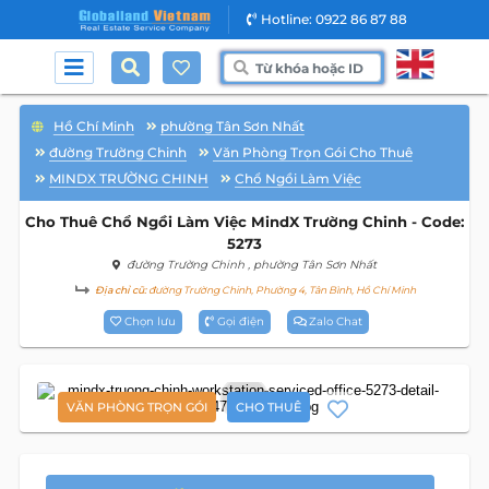
Hotline: 0922 86 87 88
Hồ Chí Minh
phường Tân Sơn Nhất
đường Trường Chinh
Văn Phòng Trọn Gói Cho Thuê
MINDX TRƯỜNG CHINH
Chổ Ngồi Làm Việc
Cho Thuê Chổ Ngồi Làm Việc MindX Trường Chinh - Code:
5273
đường Trường Chinh
, phường Tân Sơn Nhất
Địa chỉ cũ:
đường Trường Chinh, Phường 4, Tân Bình, Hồ Chí Minh
Chọn lưu
Gọi điện
Zalo Chat
2
VĂN PHÒNG TRỌN GÓI
CHO THUÊ