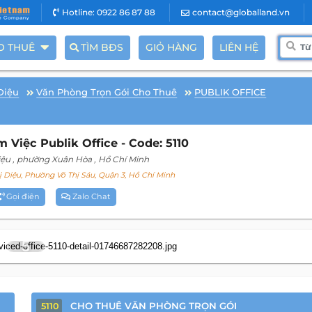
Hotline: 0922 86 87 88
contact@globalland.vn
O THUÊ
TÌM BĐS
GIỎ HÀNG
LIÊN HỆ
Diệu
Văn Phòng Trọn Gói Cho Thuê
PUBLIK OFFICE
Việc Publik Office - Code: 5110
iệu
, phường Xuân Hòa
, Hồ Chí Minh
Diệu, Phường Võ Thị Sáu, Quận 3, Hồ Chí Minh
Gọi điện
Zalo Chat
5
CHO THUÊ VĂN PHÒNG TRỌN GÓI
5110