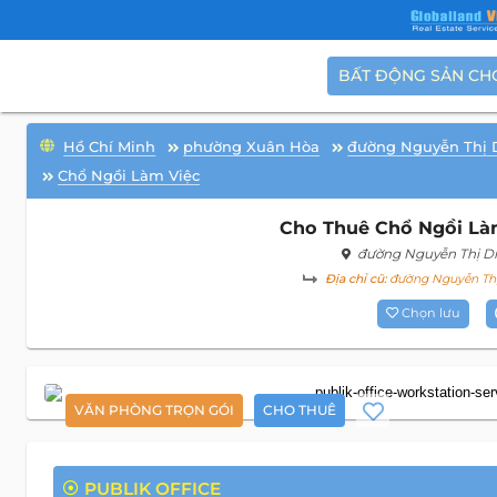
BẤT ĐỘNG SẢN CH
Hồ Chí Minh
phường Xuân Hòa
đường Nguyễn Thị 
Chổ Ngồi Làm Việc
Cho Thuê Chổ Ngồi Làm 
đường Nguyễn Thị D
Địa chỉ cũ:
đường Nguyễn Thị 
Chọn lưu
VĂN PHÒNG TRỌN GÓI
CHO THUÊ
PUBLIK OFFICE