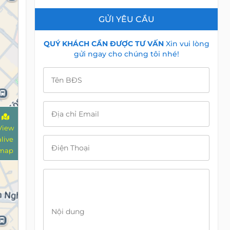
GỬI YÊU CẦU
QUÝ KHÁCH CẦN ĐƯỢC TƯ VẤN
Xin vui lòng
gửi ngay cho chúng tôi nhé!
Tên BĐS
Địa chỉ Email
View
alive
Điện Thoại
map
Nội dung