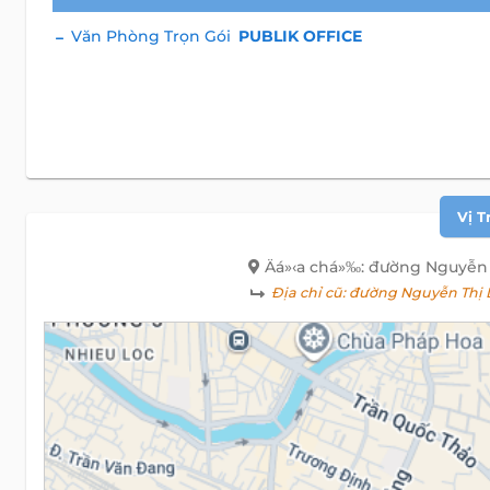
Văn Phòng Trọn Gói
PUBLIK OFFICE
Vị T
Äá»‹a chá»‰: đường Nguyễn 
Địa chỉ cũ:
đường Nguyễn Thị D