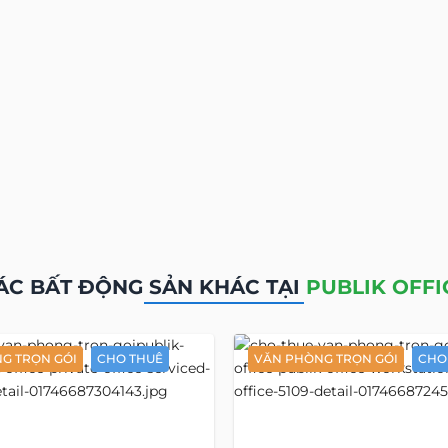
ÁC BẤT ĐỘNG SẢN KHÁC TẠI
PUBLIK OFFI
G TRỌN GÓI
CHO THUÊ
VĂN PHÒNG TRỌN GÓI
CHO