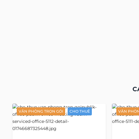
C
VĂN PHÒNG TRỌN GÓI
CHO THUÊ
VĂN PHÒN