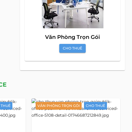
Văn Phòng Trọn Gói
CHO THUÊ
CE
 THUÊ
VĂN PHÒNG TRỌN GÓI
CHO THUÊ