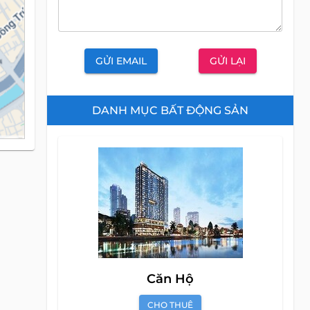
GỬI EMAIL
GỬI LẠI
DANH MỤC BẤT ĐỘNG SẢN
Căn Hộ
CHO THUÊ