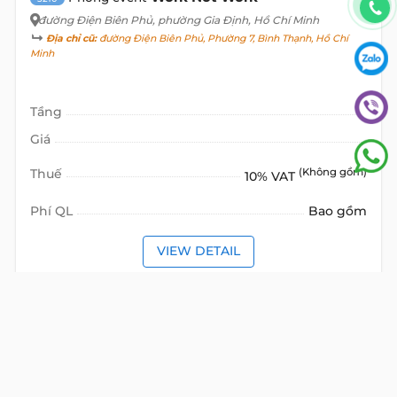
đường Điện Biên Phủ
, phường Gia Định, Hồ Chí Minh
Địa chỉ cũ:
đường Điện Biên Phủ, Phường 7, Bình Thạnh, Hồ Chí
Minh
Tầng
Giá
Thuế
(Không gồm)
10% VAT
Phí QL
Bao gồm
VIEW DETAIL
VĂN PHÒNG TRỌN GÓI
CHO THUÊ