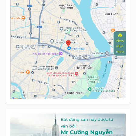
View
alive
map
Bất động sản này được tư
vấn bởi:
Mr Cường Nguyễn