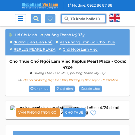
Hotline: 0922 86 87 88
Hồ Chí Minh
phường Thạnh Mỹ Tây
đường Điện Biên Phủ
Văn Phòng Trọn Gói Cho Thuê
REPLUS PEARL PLAZA
Chổ Ngồi Làm Việc
Cho Thuê Chổ Ngồi Làm Việc Replus Pearl Plaza - Code:
4724
đường Điện Biên Phủ
, phường Thạnh Mỹ Tây
Địa chỉ cũ:
đường Điện Biên Phủ, Phường 25, Bình Thạnh, Hồ Chí Minh
Chọn lưu
Gọi điện
Zalo Chat
7
VĂN PHÒNG TRỌN GÓI
CHO THUÊ