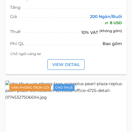
Tầng
Giá
200 Ngàn/Buổi
8 USD
Thuế
(Không gồm)
10% VAT
Phí QL
Bao gồm
Chỗ ngồi vãng lai
VIEW DETAIL
VĂN PHÒNG TRỌN GÓI
CHO THUÊ