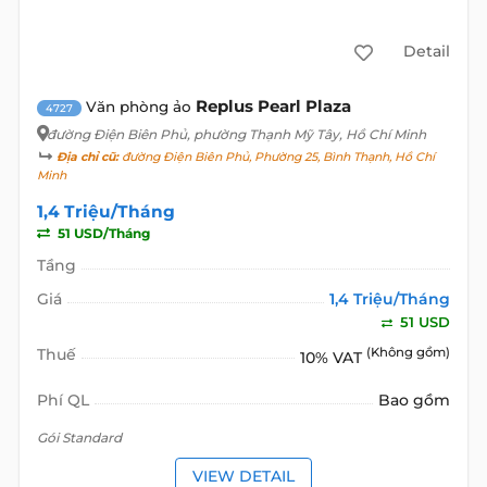
Detail
Replus Pearl Plaza
Văn phòng ảo
4727
đường Điện Biên Phủ
, phường Thạnh Mỹ Tây, Hồ Chí Minh
Địa chỉ cũ:
đường Điện Biên Phủ, Phường 25, Bình Thạnh, Hồ Chí
Minh
1,4 Triệu/Tháng
51 USD/Tháng
Tầng
Giá
1,4 Triệu/Tháng
51 USD
Thuế
(Không gồm)
10% VAT
Phí QL
Bao gồm
Gói Standard
VIEW DETAIL