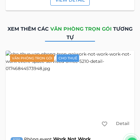
XEM THÊM CÁC
VĂN PHÒNG TRỌN GÓI
TƯƠNG
TỰ
VĂN PHÒNG TRỌN GÓI
CHO THUÊ
Detail
Work Not Work
Phòng event
5210