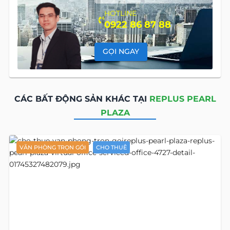
HOTLINE
0922 86 87 88
GỌI NGAY
CÁC BẤT ĐỘNG SẢN KHÁC TẠI
REPLUS PEARL
PLAZA
VĂN PHÒNG TRỌN GÓI
CHO THUÊ