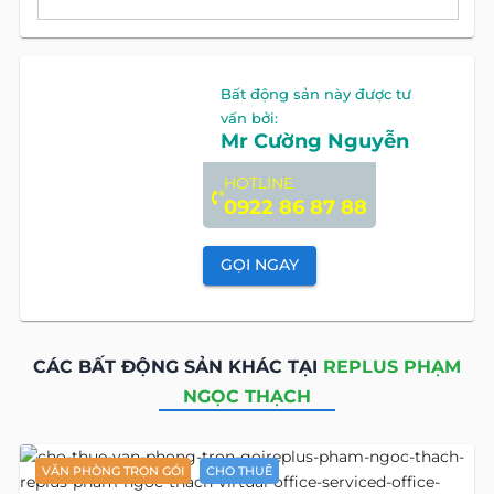
Bất động sản này được tư
vấn bởi:
Mr Cường Nguyễn
HOTLINE
0922 86 87 88
GỌI NGAY
CÁC BẤT ĐỘNG SẢN KHÁC TẠI
REPLUS PHẠM
NGỌC THẠCH
VĂN PHÒNG TRỌN GÓI
CHO THUÊ