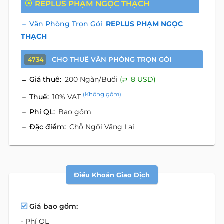
REPLUS PHẠM NGỌC THẠCH
Văn Phòng Trọn Gói
REPLUS PHẠM NGỌC
THẠCH
CHO THUÊ VĂN PHÒNG TRỌN GÓI
4734
Giá thuê:
200 Ngàn/Buổi
(
8 USD)
(Không gồm)
Thuế:
10% VAT
Phí QL:
Bao gồm
Đặc điểm:
Chỗ Ngồi Vãng Lai
Điều Khoản Giao Dịch
Giá bao gồm:
- Phí QL