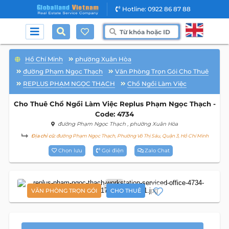
Hotline: 0922 86 87 88
Hồ Chí Minh
phường Xuân Hòa
đường Phạm Ngọc Thạch
Văn Phòng Trọn Gói Cho Thuê
REPLUS PHẠM NGỌC THẠCH
Chổ Ngồi Làm Việc
Cho Thuê Chổ Ngồi Làm Việc Replus Phạm Ngọc Thạch -
Code: 4734
đường Phạm Ngọc Thạch
, phường Xuân Hòa
Địa chỉ cũ:
đường Phạm Ngọc Thạch, Phường Võ Thị Sáu, Quận 3, Hồ Chí Minh
Chọn lưu
Gọi điện
Zalo Chat
7
VĂN PHÒNG TRỌN GÓI
CHO THUÊ