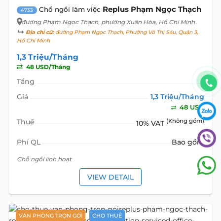
Replus Phạm Ngọc Thạch
Chổ ngồi làm việc
4733
đường Phạm Ngọc Thạch
, phường Xuân Hòa, Hồ Chí Minh
Địa chỉ cũ:
đường Phạm Ngọc Thạch, Phường Võ Thị Sáu, Quận 3,
Hồ Chí Minh
1,3 Triệu/Tháng
48 USD/Tháng
Tầng
Giá
1,3 Triệu/Tháng
48 USD
Thuế
(Không gồm)
10% VAT
Phí QL
Bao gồm
Chỗ ngồi linh hoạt
VIEW DETAIL
VĂN PHÒNG TRỌN GÓI
CHO THUÊ