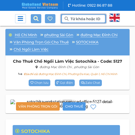
Hotline: 0922 86 87 88
Hồ Chí Minh
phường Sài Gòn
đường Mạc Đỉnh Chi
Văn Phòng Trọn Gói Cho Thuê
SOTOCHIKA
Chổ Ngồi Làm Việc
Cho Thuê Chổ Ngồi Làm Việc Sotochika - Code: 5127
đường Mạc Đỉnh Chi
, phường Sài Gòn
Địa chỉ cũ:
đường Mạc Đỉnh Chi, Phường Đa Kao, Quận 1, Hồ Chí Minh
Chọn lưu
Gọi điện
Zalo Chat
6
VĂN PHÒNG TRỌN GÓI
CHO THUÊ
SOTOCHIKA