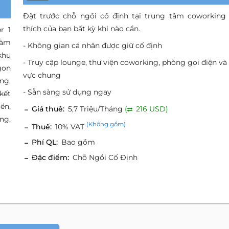
Đặt trước chỗ ngồi cố định tại trung tâm coworking
thích của bạn bất kỳ khi nào cần.
r 1
làm
- Không gian cá nhân được giữ cố định
khu
- Truy cập lounge, thư viện coworking, phòng gọi điện và
gon
vực chung
ng,
- Sẵn sàng sử dụng ngay
kết
ển,
Giá thuê:
5,7 Triệu/Tháng
(
216 USD)
ng,
(Không gồm)
Thuế:
10% VAT
Phí QL:
Bao gồm
Đặc điểm:
Chỗ Ngồi Cố Định