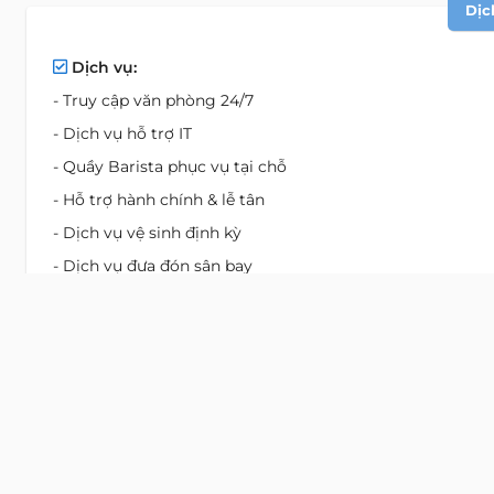
Dịc
Dịch vụ:
- Truy cập văn phòng 24/7
- Dịch vụ hỗ trợ IT
- Quầy Barista phục vụ tại chỗ
- Hỗ trợ hành chính & lễ tân
- Dịch vụ vệ sinh định kỳ
- Dịch vụ đưa đón sân bay
Tiện ích:
- 5 Phòng họp
- Bàn đứng điều chỉnh độ cao
- Sự kiện cộng đồng & kết nối
- Pantry với đồ uống miễn phí
- Không gian tổ chức sự kiện