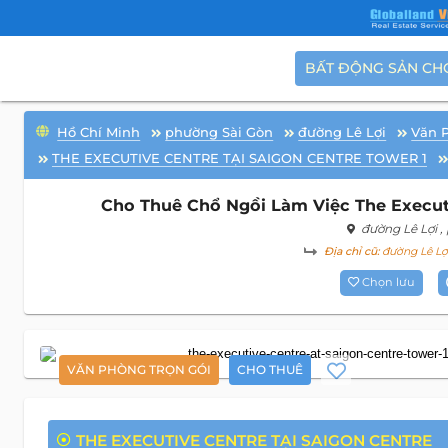
BẤT ĐỘNG SẢN CH
Hồ Chí Minh
phường Sài Gòn
đường Lê Lợi
Văn 
THE EXECUTIVE CENTRE TẠI SAIGON CENTRE TOWER 1
Cho Thuê Chổ Ngồi Làm Việc The Executi
đường Lê Lợi
,
Địa chỉ cũ:
đường Lê Lợi
Chọn lưu
VĂN PHÒNG TRỌN GÓI
CHO THUÊ
THE EXECUTIVE CENTRE TẠI SAIGON CENTRE