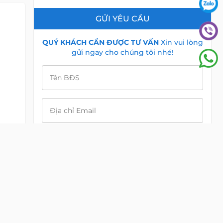
GỬI YÊU CẦU
QUÝ KHÁCH CẦN ĐƯỢC TƯ VẤN
Xin vui lòng
gửi ngay cho chúng tôi nhé!
Tên BĐS
Địa chỉ Email
Điện Thoại
Nội dung