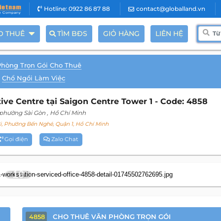
Hotline: 0922 86 87 88
contact@globalland.vn
O THUÊ
TÌM BĐS
GIỎ HÀNG
LIÊN HỆ
Phòng Trọn Gói Cho Thuê
Chổ Ngồi Làm Việc
ve Centre tại Saigon Centre Tower 1 - Code: 4858
 phường Sài Gòn
, Hồ Chí Minh
, Phường Bến Nghé, Quận 1, Hồ Chí Minh
Gọi điện
Zalo Chat
10
CHO THUÊ VĂN PHÒNG TRỌN GÓI
4858