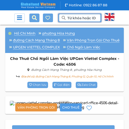
Hotline: 0922 86 87 88
Hồ Chí Minh
phường Hòa Hưng
đường Cách Mạng Tháng 8
Văn Phòng Trọn Gói Cho Thuê
UPGEN VIETTEL COMPLEX
Chổ Ngồi Làm Việc
Cho Thuê Chổ Ngồi Làm Việc UPGen Viettel Complex -
Code: 4506
đường Cách Mạng Tháng 8
, phường Hòa Hưng
Địa chỉ cũ:
đường Cách Mạng Tháng 8, Phường 12, Quận 10, Hồ Chí Minh
Chọn lưu
Gọi điện
Zalo Chat
5
VĂN PHÒNG TRỌN GÓI
CHO THUÊ