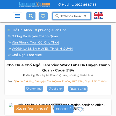
Hotline: 0922 86 87 88
Hồ Chí Minh
phường Xuân Hòa
đường Bà Huyện Thanh Quan
Văn Phòng Trọn Gói Cho Thuê
WORK LABS BÀ HUYỆN THANH QUAN
Chổ Ngồi Làm Việc
Cho Thuê Chổ Ngồi Làm Việc Work Labs Bà Huyện Thanh
Quan - Code: 5194
đường Bà Huyện Thanh Quan
, phường Xuân Hòa
Địa chỉ cũ:
đường Bà Huyện Thanh Quan, Phường Võ Thị Sáu, Quận 3, Hồ Chí Minh
Chọn lưu
Gọi điện
Zalo Chat
2
VĂN PHÒNG TRỌN GÓI
CHO THUÊ