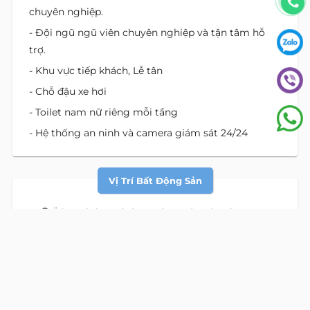
chuyên nghiệp.
- Đội ngũ ngũ viên chuyên nghiệp và tận tâm hỗ
trợ.
- Khu vực tiếp khách, Lễ tân
- Chỗ đậu xe hơi
- Toilet nam nữ riêng mỗi tầng
- Hệ thống an ninh và camera giám sát 24/24
Vị Trí Bất Động Sản
Äá»‹a chá»‰: đường Bà Huyện Thanh Quan,
phường Xuân Hòa, Hồ Chí Minh
Địa chỉ cũ:
đường Bà Huyện Thanh Quan, Phường Võ
Thị Sáu, Quận 3, Hồ Chí Minh