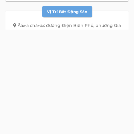
Vị Trí Bất Động Sản
Äá»‹a chá»‰: đường Điện Biên Phủ, phường Gia
Định, Hồ Chí Minh
Địa chỉ cũ:
đường Điện Biên Phủ, Phường 7, Bình
Thạnh, Hồ Chí Minh
View
alive
map