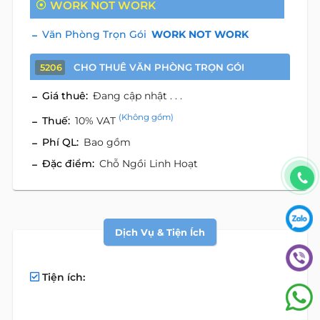
WORK NOT WORK
Văn Phòng Trọn Gói
WORK NOT WORK
CHO THUÊ VĂN PHÒNG TRỌN GÓI
5206
Giá thuê:
Đang cập nhật . . .
(Không gồm)
Thuế:
10% VAT
Phí QL:
Bao gồm
Đặc điểm:
Chỗ Ngồi Linh Hoạt
Dịch Vụ & Tiện Ích
Tiện ích: