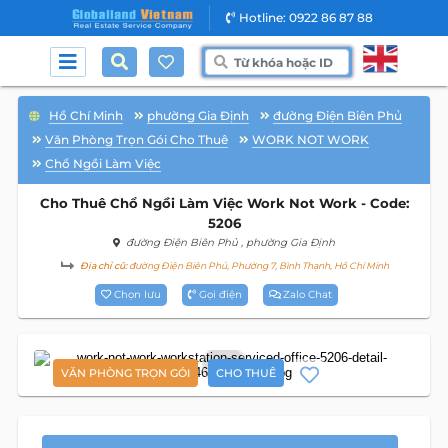
Hotline: 0922 86 87 88
Hồ Chí Minh
phường Gia Định
đường Điện Biên Phủ
Văn Phòng Trọn Gói Cho Thuê
WORK NOT WORK
Chổ Ngồi Làm Việc
Cho Thuê Chổ Ngồi Làm Việc Work Not Work - Code:
5206
đường Điện Biên Phủ
, phường Gia Định
Địa chỉ cũ:
đường Điện Biên Phủ, Phường 7, Bình Thạnh, Hồ Chí Minh
Chọn lưu
Gọi điện
Zalo Chat
7
VĂN PHÒNG TRỌN GÓI
CHO THUÊ