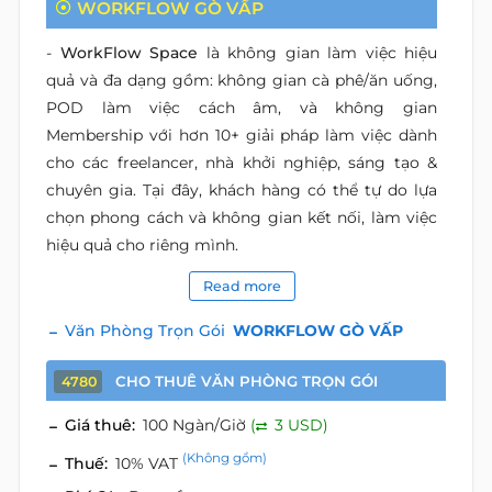
WORKFLOW GÒ VẤP
-
WorkFlow Space
là không gian làm việc hiệu
quả và đa dạng gồm: không gian cà phê/ăn uống,
POD làm việc cách âm, và không gian
Membership với hơn 10+ giải pháp làm việc dành
cho các freelancer, nhà khởi nghiệp, sáng tạo &
chuyên gia. Tại đây, khách hàng có thể tự do lựa
chọn phong cách và không gian kết nối, làm việc
hiệu quả cho riêng mình.
Read more
Văn Phòng Trọn Gói
WORKFLOW GÒ VẤP
CHO THUÊ VĂN PHÒNG TRỌN GÓI
4780
Giá thuê:
100 Ngàn/Giờ
(
3 USD)
(Không gồm)
Thuế:
10% VAT