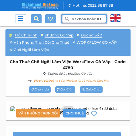
Hotline: 0922 86 87 88
Hồ Chí Minh
phường Gò Vấp
Đường Số 2
Văn Phòng Trọn Gói Cho Thuê
WORKFLOW GÒ VẤP
Chổ Ngồi Làm Việc
Cho Thuê Chổ Ngồi Làm Việc WorkFlow Gò Vấp - Code:
4780
Đường Số 2
, phường Gò Vấp
Địa chỉ cũ:
Đường Số 2, Phường 10, Gò Vấp, Hồ Chí Minh
Chọn lưu
Gọi điện
Zalo Chat
10
VĂN PHÒNG TRỌN GÓI
CHO THUÊ