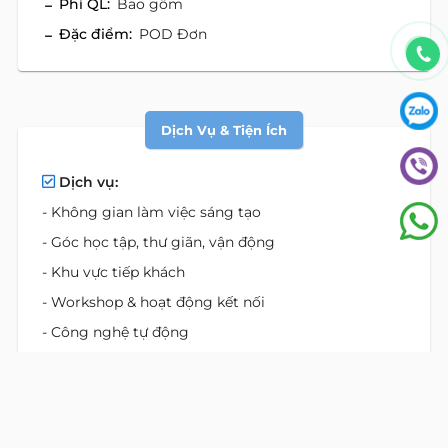
Phí QL:
Bao gồm
Đặc điểm:
POD Đơn
Dịch Vụ & Tiện Ích
Dịch vụ:
- Không gian làm việc sáng tạo
- Góc học tập, thư giãn, vận động
- Khu vực tiếp khách
- Workshop & hoạt động kết nối
- Công nghệ tự động
- Dịch vụ in ấn
- Đa dạng ưu đãi
- Thực đơn Membership phong phú